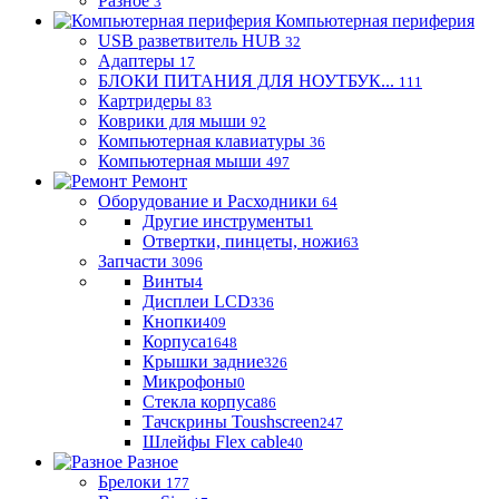
Разное
3
Компьютерная периферия
USB разветвитель HUB
32
Адаптеры
17
БЛОКИ ПИТАНИЯ ДЛЯ НОУТБУК...
111
Картридеры
83
Коврики для мыши
92
Компьютерная клавиатуры
36
Компьютерная мыши
497
Ремонт
Оборудование и Расходники
64
Другие инструменты
1
Отвертки, пинцеты, ножи
63
Запчасти
3096
Винты
4
Дисплеи LCD
336
Кнопки
409
Корпуса
1648
Крышки задние
326
Микрофоны
0
Стекла корпуса
86
Тачскрины Toushscreen
247
Шлейфы Flex cable
40
Разное
Брелоки
177