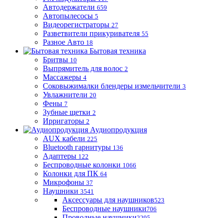
Автодержатели
659
Автопылесосы
5
Видеорегистраторы
27
Разветвители прикуривателя
55
Разное Авто
18
Бытовая техника
Бритвы
10
Выпрямитель для волос
2
Массажеры
4
Соковыжималки блендеры измельчители
3
Увлажнители
20
Фены
7
Зубные щетки
2
Ирригаторы
2
Аудиопродукция
AUX кабели
225
Bluetooth гарнитуры
136
Адаптеры
122
Беспроводные колонки
1066
Колонки для ПК
64
Микрофоны
37
Наушники
3541
Аксессуары для наушников
523
Беспроводные наушники
706
Проводные наушники
2295