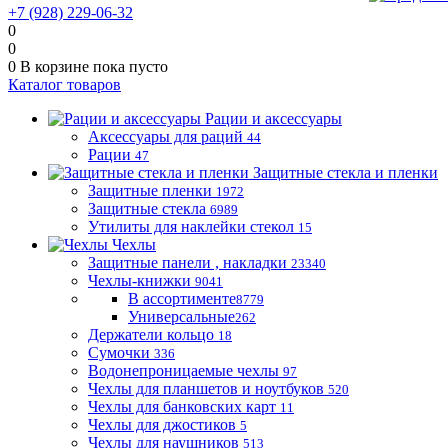
+7 (928) 229-06-32
0
0
0
В корзине
пока пусто
Каталог товаров
Рации и аксессуары
Аксессуары для раций
44
Рации
47
Защитные стекла и пленки
Защитные пленки
1972
Защитные стекла
6989
Утилиты для наклейки стекол
15
Чехлы
Защитные панели , накладки
23340
Чехлы-книжки
9041
В ассортименте
8779
Универсальные
262
Держатели кольцо
18
Сумочки
336
Водонепроницаемые чехлы
97
Чехлы для планшетов и ноутбуков
520
Чехлы для банковских карт
11
Чехлы для джостиков
5
Чехлы для наушников
513