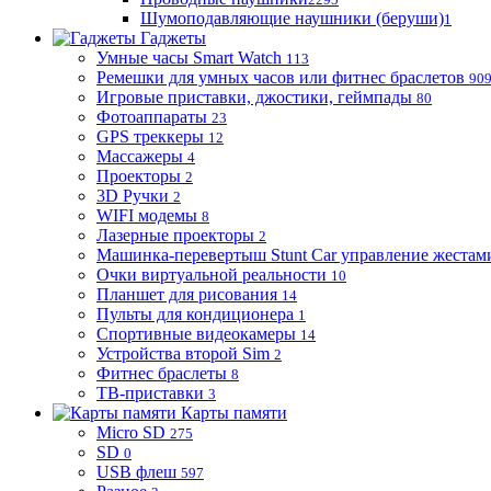
Шумоподавляющие наушники (беруши)
1
Гаджеты
Умные часы Smart Watch
113
Ремешки для умных часов или фитнес браслетов
90
Игровые приставки, джостики, геймпады
80
Фотоаппараты
23
GPS треккеры
12
Массажеры
4
Проекторы
2
3D Ручки
2
WIFI модемы
8
Лазерные проекторы
2
Машинка-перевертыш Stunt Car управление жестам
Очки виртуальной реальности
10
Планшет для рисования
14
Пульты для кондиционера
1
Спортивные видеокамеры
14
Устройства второй Sim
2
Фитнес браслеты
8
ТВ-приставки
3
Карты памяти
Micro SD
275
SD
0
USB флеш
597