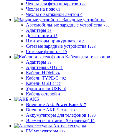
Чехлы для фотоаппаратов
127
Чехлы на пояс
63
Чехлы с вытяжной лентой
0
Зарядные устройства
Автомобильные зарядные устройства
730
Адаптеры
28
Док-станции
15
Имитаторы прикуривателя
2
Сетевые зарядные устройства
1223
Сетевые фильтры
19
Кабели для телефонов
Адаптеры
39
Адаптеры OTG
41
Кабели HDMI
24
Кабели TYPE-C
402
Кабели USB
2427
Удлинители USB
10
Кабель сетевой
4
АКБ
Внешние Акб Power Bank
817
Внешние АКБ Чехлы
137
Аккумуляторы для телефонов
1590
Элементы питания (батарейки)
19
Автоаксессуары
FM модуляторы
117