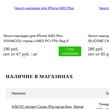
Купить в 1 клик
Сравнение
Купить в 1 к
В избранное
В
В избранное
наличии
Чехол-накладка для iPhone 6/6S Plus
Чехол-накла
YOUNICOU стразы LINES PC+TPU Вид 9
SILICONE CA
190 руб.
280 руб.
Стать
опт от 67 руб.
оптовиком
опт от 85 р
/ шт
В корзину
НАЛИЧИЕ В МАГАЗИНАХ
Купить в 1 клик
Сравнение
Купить в 1 к
Название
Г
В избранное
В
В избранное
наличии
Понеде
АЛЬТУС (атлант) Склад (Ростов-на-Дону, Малое