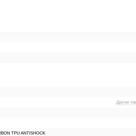
Другие то
RBON TPU ANTISHOCK