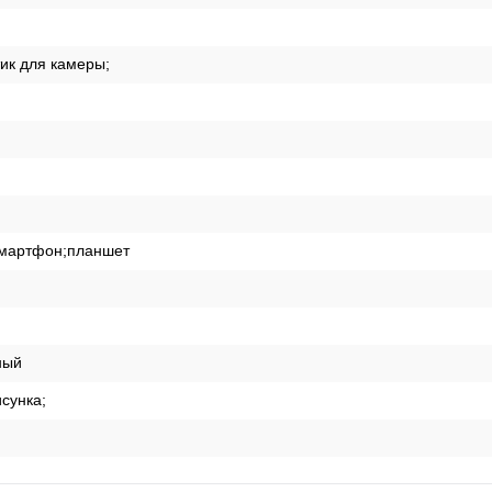
тик для камеры;
смартфон;планшет
ный
сунка;