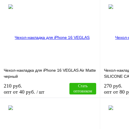
В корзину
Купить в 1 клик
Сравнение
Купить в 1 к
В избранное
В
В избранное
наличии
Чехол-накладка для iPhone 16 VEGLAS Air Matte
Чехол-наклад
черный
SILICONE CA
210 руб.
270 руб.
Стать
опт от 40 руб.
оптовиком
опт от 80 р
/ шт
В корзину