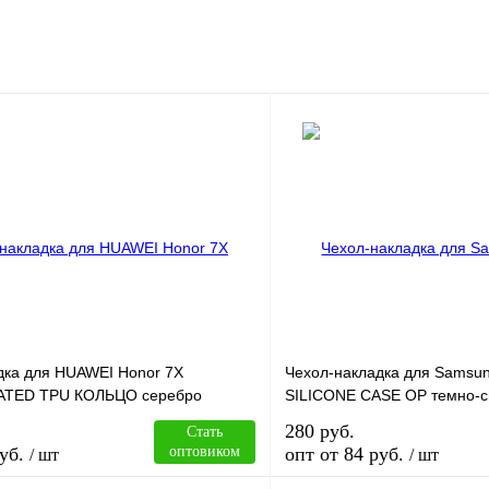
дка для HUAWEI Honor 7X
Чехол-накладка для Samsu
TED TPU КОЛЬЦО серебро
SILICONE CASE OP темно-с
280 руб.
Стать
уб.
оптовиком
опт от 84 руб.
/ шт
/ шт