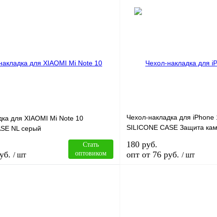
В корзину
лик
Сравнение
Купить в 1 клик
В
В избранное
наличии
н
Чехол-накладка для iPhone
ка для XIAOMI Mi Note 10
SILICONE CASE Защита кам
SE NL серый
синий (38)
180 руб.
Стать
уб.
оптовиком
опт от 76 руб.
/ шт
/ шт
В корзину