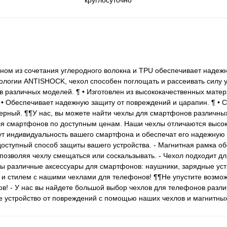
круглосуточно
ом из сочетания углеродного волокна и TPU обеспечивает надеж
ологии ANTISHOCK, чехол способен поглощать и рассеивать силу 
 различных моделей. ¶ • Изготовлен из высококачественных матер
 • Обеспечивает надежную защиту от повреждений и царапин. ¶ • 
черный. ¶¶У нас, вы можете найти чехлы для смартфонов различны
я смартфонов по доступным ценам. Наши чехлы отличаются высок
ут индивидуальность вашего смартфона и обеспечат его надежную
доступный способ защиты вашего устройства. - Магнитная рамка о
позволяя чехлу смещаться или соскальзывать. - Чехол подходит д
ы различные аксессуары для смартфонов: наушники, зарядные уст
 и стилем с нашими чехлами для телефонов! ¶¶Не упустите возмо
в! - У нас вы найдете большой выбор чехлов для телефонов разл
ое устройство от повреждений с помощью наших чехлов и магнитны