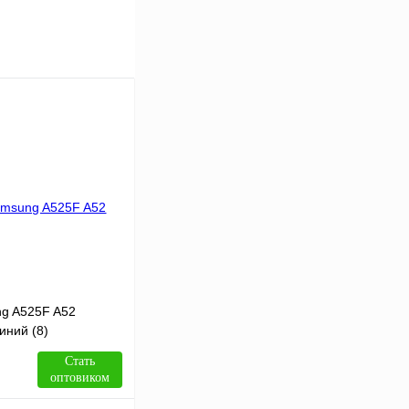
ng A525F A52
иний (8)
Стать
оптовиком