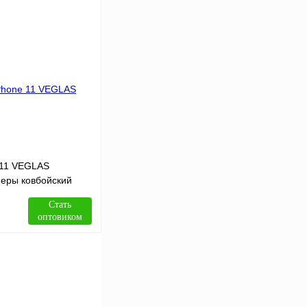
В корзину
Сравнение
В
аличии
 11 VEGLAS
еры ковбойский
Стать
оптовиком
В корзину