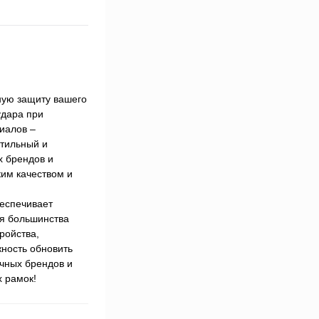
ную защиту вашего
удара при
иалов –
Стильный и
х брендов и
им качеством и
беспечивает
ля большинства
ройства,
жность обновить
ичных брендов и
х рамок!