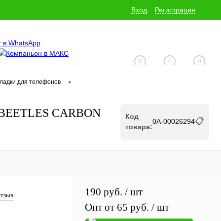
Вход
Регистрация
0
0
0
•
кладки для телефонов
+7 (928) 229-06-32
N BEETLES CARBON
Код
📋
0А-00026294
товара:
190 руб.
/ шт
отзыв
Опт от 65 руб.
/ шт