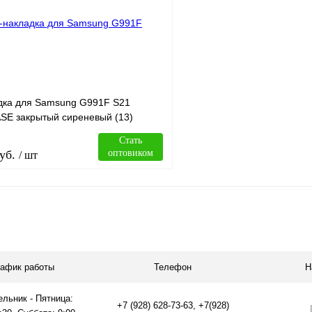
лик
Сравнение
Купить в 1 клик
В
В избранное
наличии
н
дка для Samsung G991F S21
SE закрытый сиреневый (13)
Стать
уб.
оптовиком
/ шт
В корзину
лик
Сравнение
рафик работы
Телефон
Н
В
наличии
льник - Пятница:
+7 (928) 628-73-63, +7(928)