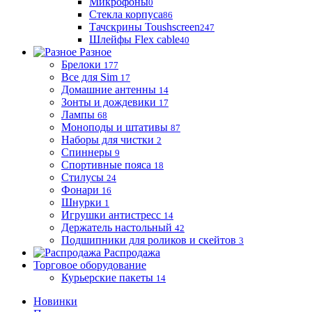
Микрофоны
0
Стекла корпуса
86
Тачскрины Toushscreen
247
Шлейфы Flex cable
40
Разное
Брелоки
177
Все для Sim
17
Домашние антенны
14
Зонты и дождевики
17
Лампы
68
Моноподы и штативы
87
Наборы для чистки
2
Спиннеры
9
Спортивные пояса
18
Стилусы
24
Фонари
16
Шнурки
1
Игрушки антистресс
14
Держатель настольный
42
Подшипники для роликов и скейтов
3
Распродажа
Торговое оборудование
Курьерские пакеты
14
Новинки