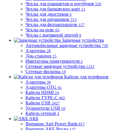
Чехлы для планшетов и ноутбуков
520
Чехлы для банковских карт
11
Чехлы для джостиков
5
Чехлы для наушников
513
Чехлы для фотоаппаратов
127
Чехлы на пояс
63
Чехлы с вытяжной лентой
0
Зарядные устройства
Автомобильные зарядные устройства
730
Адаптеры
28
Док-станции
15
Имитаторы прикуривателя
2
Сетевые зарядные устройства
1223
Сетевые фильтры
19
Кабели для телефонов
Адаптеры
39
Адаптеры OTG
41
Кабели HDMI
24
Кабели TYPE-C
402
Кабели USB
2427
Удлинители USB
10
Кабель сетевой
4
АКБ
Внешние Акб Power Bank
817
Внешние АКБ Чехлы
137