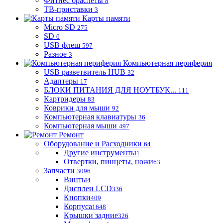
Фитнес браслеты
8
ТВ-приставки
3
Карты памяти
Micro SD
275
SD
0
USB флеш
597
Разное
3
Компьютерная периферия
USB разветвитель HUB
32
Адаптеры
17
БЛОКИ ПИТАНИЯ ДЛЯ НОУТБУК...
111
Картридеры
83
Коврики для мыши
92
Компьютерная клавиатуры
36
Компьютерная мыши
497
Ремонт
Оборудование и Расходники
64
Другие инструменты
1
Отвертки, пинцеты, ножи
63
Запчасти
3096
Винты
4
Дисплеи LCD
336
Кнопки
409
Корпуса
1648
Крышки задние
326