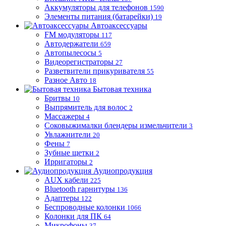
Аккумуляторы для телефонов
1590
Элементы питания (батарейки)
19
Автоаксессуары
FM модуляторы
117
Автодержатели
659
Автопылесосы
5
Видеорегистраторы
27
Разветвители прикуривателя
55
Разное Авто
18
Бытовая техника
Бритвы
10
Выпрямитель для волос
2
Массажеры
4
Соковыжималки блендеры измельчители
3
Увлажнители
20
Фены
7
Зубные щетки
2
Ирригаторы
2
Аудиопродукция
AUX кабели
225
Bluetooth гарнитуры
136
Адаптеры
122
Беспроводные колонки
1066
Колонки для ПК
64
Микрофоны
37