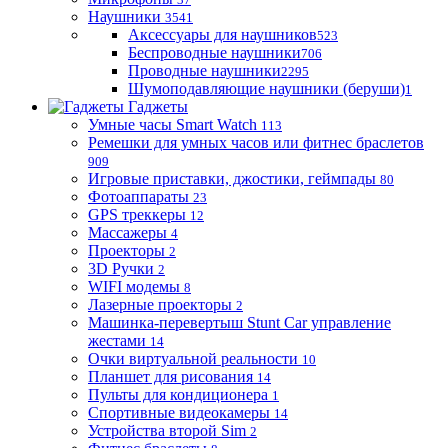
Наушники
3541
Аксессуары для наушников
523
Беспроводные наушники
706
Проводные наушники
2295
Шумоподавляющие наушники (беруши)
1
Гаджеты
Умные часы Smart Watch
113
Ремешки для умных часов или фитнес браслетов
909
Игровые приставки, джостики, геймпады
80
Фотоаппараты
23
GPS треккеры
12
Массажеры
4
Проекторы
2
3D Ручки
2
WIFI модемы
8
Лазерные проекторы
2
Машинка-перевертыш Stunt Car управление
жестами
14
Очки виртуальной реальности
10
Планшет для рисования
14
Пульты для кондиционера
1
Спортивные видеокамеры
14
Устройства второй Sim
2