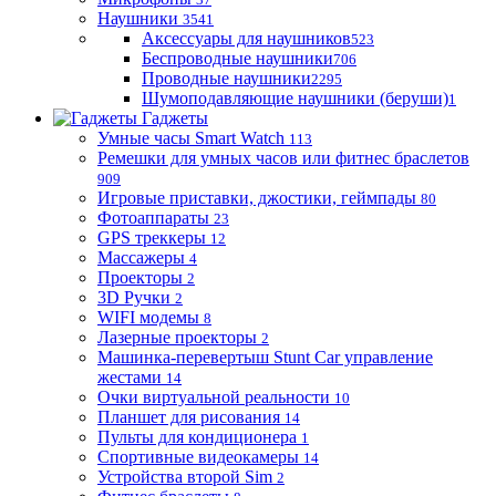
Наушники
3541
Аксессуары для наушников
523
Беспроводные наушники
706
Проводные наушники
2295
Шумоподавляющие наушники (беруши)
1
Гаджеты
Умные часы Smart Watch
113
Ремешки для умных часов или фитнес браслетов
909
Игровые приставки, джостики, геймпады
80
Фотоаппараты
23
GPS треккеры
12
Массажеры
4
Проекторы
2
3D Ручки
2
WIFI модемы
8
Лазерные проекторы
2
Машинка-перевертыш Stunt Car управление
жестами
14
Очки виртуальной реальности
10
Планшет для рисования
14
Пульты для кондиционера
1
Спортивные видеокамеры
14
Устройства второй Sim
2