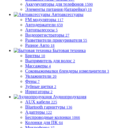
Аккумуляторы для телефонов
1590
Элементы питания (батарейки)
19
Автоаксессуары
FM модуляторы
117
Автодержатели
659
Автопылесосы
5
Видеорегистраторы
27
Разветвители прикуривателя
55
Разное Авто
18
Бытовая техника
Бритвы
10
Выпрямитель для волос
2
Массажеры
4
Соковыжималки блендеры измельчители
3
Увлажнители
20
Фены
7
Зубные щетки
2
Ирригаторы
2
Аудиопродукция
AUX кабели
225
Bluetooth гарнитуры
136
Адаптеры
122
Беспроводные колонки
1066
Колонки для ПК
64
Микрофоны
37