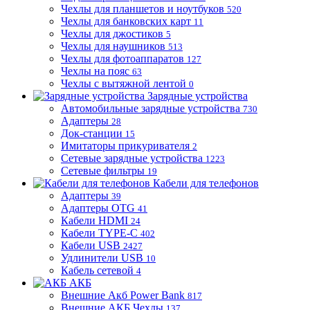
Чехлы для планшетов и ноутбуков
520
Чехлы для банковских карт
11
Чехлы для джостиков
5
Чехлы для наушников
513
Чехлы для фотоаппаратов
127
Чехлы на пояс
63
Чехлы с вытяжной лентой
0
Зарядные устройства
Автомобильные зарядные устройства
730
Адаптеры
28
Док-станции
15
Имитаторы прикуривателя
2
Сетевые зарядные устройства
1223
Сетевые фильтры
19
Кабели для телефонов
Адаптеры
39
Адаптеры OTG
41
Кабели HDMI
24
Кабели TYPE-C
402
Кабели USB
2427
Удлинители USB
10
Кабель сетевой
4
АКБ
Внешние Акб Power Bank
817
Внешние АКБ Чехлы
137