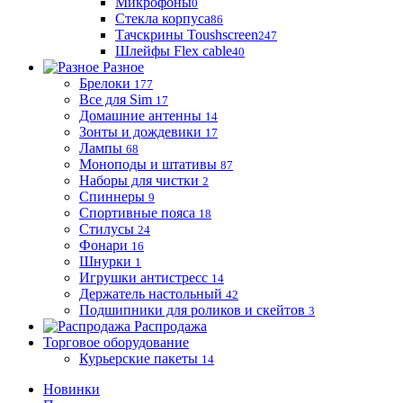
Микрофоны
0
Стекла корпуса
86
Тачскрины Toushscreen
247
Шлейфы Flex cable
40
Разное
Брелоки
177
Все для Sim
17
Домашние антенны
14
Зонты и дождевики
17
Лампы
68
Моноподы и штативы
87
Наборы для чистки
2
Спиннеры
9
Спортивные пояса
18
Стилусы
24
Фонари
16
Шнурки
1
Игрушки антистресс
14
Держатель настольный
42
Подшипники для роликов и скейтов
3
Распродажа
Торговое оборудование
Курьерские пакеты
14
Новинки