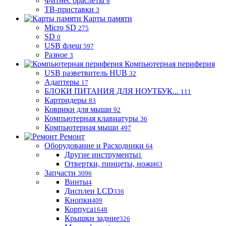
Фитнес браслеты
8
ТВ-приставки
3
Карты памяти
Micro SD
275
SD
0
USB флеш
597
Разное
3
Компьютерная периферия
USB разветвитель HUB
32
Адаптеры
17
БЛОКИ ПИТАНИЯ ДЛЯ НОУТБУК...
111
Картридеры
83
Коврики для мыши
92
Компьютерная клавиатуры
36
Компьютерная мыши
497
Ремонт
Оборудование и Расходники
64
Другие инструменты
1
Отвертки, пинцеты, ножи
63
Запчасти
3096
Винты
4
Дисплеи LCD
336
Кнопки
409
Корпуса
1648
Крышки задние
326