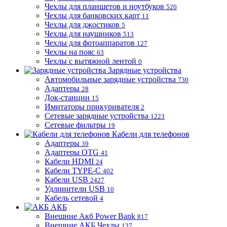
Чехлы для планшетов и ноутбуков
520
Чехлы для банковских карт
11
Чехлы для джостиков
5
Чехлы для наушников
513
Чехлы для фотоаппаратов
127
Чехлы на пояс
63
Чехлы с вытяжной лентой
0
Зарядные устройства
Автомобильные зарядные устройства
730
Адаптеры
28
Док-станции
15
Имитаторы прикуривателя
2
Сетевые зарядные устройства
1223
Сетевые фильтры
19
Кабели для телефонов
Адаптеры
39
Адаптеры OTG
41
Кабели HDMI
24
Кабели TYPE-C
402
Кабели USB
2427
Удлинители USB
10
Кабель сетевой
4
АКБ
Внешние Акб Power Bank
817
Внешние АКБ Чехлы
137