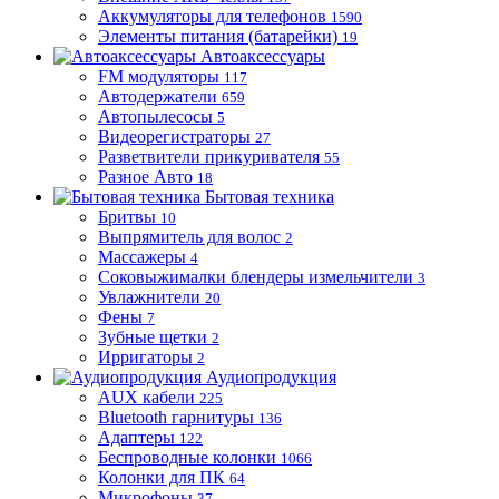
Аккумуляторы для телефонов
1590
Элементы питания (батарейки)
19
Автоаксессуары
FM модуляторы
117
Автодержатели
659
Автопылесосы
5
Видеорегистраторы
27
Разветвители прикуривателя
55
Разное Авто
18
Бытовая техника
Бритвы
10
Выпрямитель для волос
2
Массажеры
4
Соковыжималки блендеры измельчители
3
Увлажнители
20
Фены
7
Зубные щетки
2
Ирригаторы
2
Аудиопродукция
AUX кабели
225
Bluetooth гарнитуры
136
Адаптеры
122
Беспроводные колонки
1066
Колонки для ПК
64
Микрофоны
37