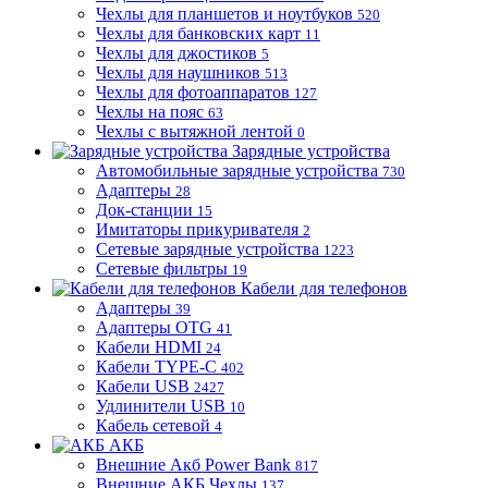
Чехлы для планшетов и ноутбуков
520
Чехлы для банковских карт
11
Чехлы для джостиков
5
Чехлы для наушников
513
Чехлы для фотоаппаратов
127
Чехлы на пояс
63
Чехлы с вытяжной лентой
0
Зарядные устройства
Автомобильные зарядные устройства
730
Адаптеры
28
Док-станции
15
Имитаторы прикуривателя
2
Сетевые зарядные устройства
1223
Сетевые фильтры
19
Кабели для телефонов
Адаптеры
39
Адаптеры OTG
41
Кабели HDMI
24
Кабели TYPE-C
402
Кабели USB
2427
Удлинители USB
10
Кабель сетевой
4
АКБ
Внешние Акб Power Bank
817
Внешние АКБ Чехлы
137