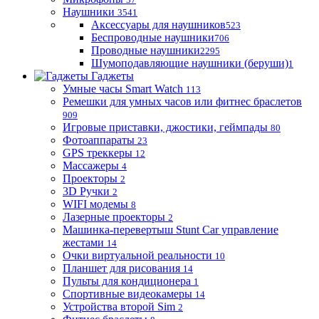
Наушники
3541
Аксессуары для наушников
523
Беспроводные наушники
706
Проводные наушники
2295
Шумоподавляющие наушники (беруши)
1
Гаджеты
Умные часы Smart Watch
113
Ремешки для умных часов или фитнес браслетов
909
Игровые приставки, джостики, геймпады
80
Фотоаппараты
23
GPS треккеры
12
Массажеры
4
Проекторы
2
3D Ручки
2
WIFI модемы
8
Лазерные проекторы
2
Машинка-перевертыш Stunt Car управление
жестами
14
Очки виртуальной реальности
10
Планшет для рисования
14
Пульты для кондиционера
1
Спортивные видеокамеры
14
Устройства второй Sim
2