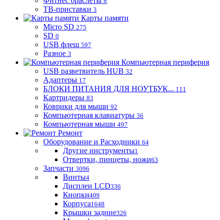
Фитнес браслеты
8
ТВ-приставки
3
Карты памяти
Micro SD
275
SD
0
USB флеш
597
Разное
3
Компьютерная периферия
USB разветвитель HUB
32
Адаптеры
17
БЛОКИ ПИТАНИЯ ДЛЯ НОУТБУК...
111
Картридеры
83
Коврики для мыши
92
Компьютерная клавиатуры
36
Компьютерная мыши
497
Ремонт
Оборудование и Расходники
64
Другие инструменты
1
Отвертки, пинцеты, ножи
63
Запчасти
3096
Винты
4
Дисплеи LCD
336
Кнопки
409
Корпуса
1648
Крышки задние
326