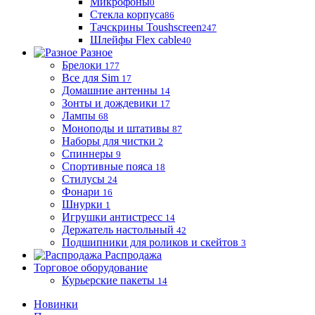
Микрофоны
0
Стекла корпуса
86
Тачскрины Toushscreen
247
Шлейфы Flex cable
40
Разное
Брелоки
177
Все для Sim
17
Домашние антенны
14
Зонты и дождевики
17
Лампы
68
Моноподы и штативы
87
Наборы для чистки
2
Спиннеры
9
Спортивные пояса
18
Стилусы
24
Фонари
16
Шнурки
1
Игрушки антистресс
14
Держатель настольный
42
Подшипники для роликов и скейтов
3
Распродажа
Торговое оборудование
Курьерские пакеты
14
Новинки