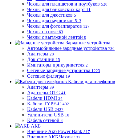
Чехлы для планшетов и ноутбуков
520
Чехлы для банковских карт
11
Чехлы для джостиков
5
Чехлы для наушников
513
Чехлы для фотоаппаратов
127
Чехлы на пояс
63
Чехлы с вытяжной лентой
0
Зарядные устройства
Автомобильные зарядные устройства
730
Адаптеры
28
Док-станции
15
Имитаторы прикуривателя
2
Сетевые зарядные устройства
1223
Сетевые фильтры
19
Кабели для телефонов
Адаптеры
39
Адаптеры OTG
41
Кабели HDMI
24
Кабели TYPE-C
402
Кабели USB
2427
Удлинители USB
10
Кабель сетевой
4
АКБ
Внешние Акб Power Bank
817
Внешние АКБ Чехлы
137