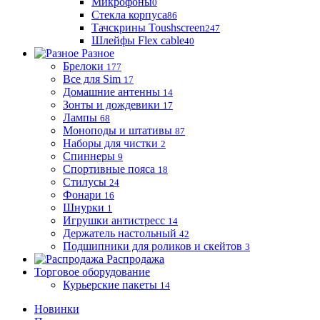
Микрофоны
0
Стекла корпуса
86
Тачскрины Toushscreen
247
Шлейфы Flex cable
40
Разное
Брелоки
177
Все для Sim
17
Домашние антенны
14
Зонты и дождевики
17
Лампы
68
Моноподы и штативы
87
Наборы для чистки
2
Спиннеры
9
Спортивные пояса
18
Стилусы
24
Фонари
16
Шнурки
1
Игрушки антистресс
14
Держатель настольный
42
Подшипники для роликов и скейтов
3
Распродажа
Торговое оборудование
Курьерские пакеты
14
Новинки