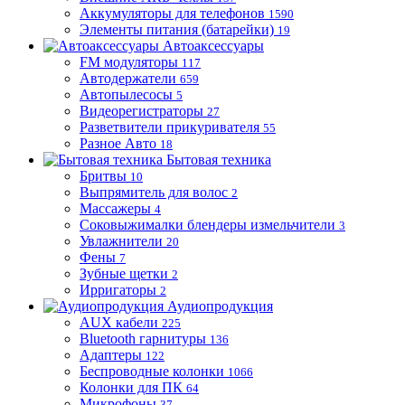
Аккумуляторы для телефонов
1590
Элементы питания (батарейки)
19
Автоаксессуары
FM модуляторы
117
Автодержатели
659
Автопылесосы
5
Видеорегистраторы
27
Разветвители прикуривателя
55
Разное Авто
18
Бытовая техника
Бритвы
10
Выпрямитель для волос
2
Массажеры
4
Соковыжималки блендеры измельчители
3
Увлажнители
20
Фены
7
Зубные щетки
2
Ирригаторы
2
Аудиопродукция
AUX кабели
225
Bluetooth гарнитуры
136
Адаптеры
122
Беспроводные колонки
1066
Колонки для ПК
64
Микрофоны
37