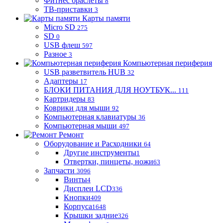
Фитнес браслеты
8
ТВ-приставки
3
Карты памяти
Micro SD
275
SD
0
USB флеш
597
Разное
3
Компьютерная периферия
USB разветвитель HUB
32
Адаптеры
17
БЛОКИ ПИТАНИЯ ДЛЯ НОУТБУК...
111
Картридеры
83
Коврики для мыши
92
Компьютерная клавиатуры
36
Компьютерная мыши
497
Ремонт
Оборудование и Расходники
64
Другие инструменты
1
Отвертки, пинцеты, ножи
63
Запчасти
3096
Винты
4
Дисплеи LCD
336
Кнопки
409
Корпуса
1648
Крышки задние
326