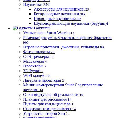
Наушники
3541
Аксессуары для наушников
523
Беспроводные наушники
706
Проводные наушники
2295
Шумоподавляющие наушники (беруши)
1
Гаджеты
Умные часы Smart Watch
113
Ремешки для умных часов или фитнес браслетов
909
Игровые приставки, джостики, геймпады
80
Фотоаппараты
23
GPS треккеры
12
Массажеры
4
Проекторы
2
3D Ручки
2
WIFI модемы
8
Лазерные проекторы
2
Машинка-перевертыш Stunt Car управление
жестами
14
Очки виртуальной реальности
10
Планшет для рисования
14
Пульты для кондиционера
1
Спортивные видеокамеры
14
Устройства второй Sim
2