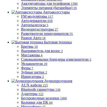
Аккумуляторы для телефонов
1590
Элементы питания (батарейки)
19
Автоаксессуары
FM модуляторы
117
Автодержатели
659
Автопылесосы
5
Видеорегистраторы
27
Разветвители прикуривателя
55
Разное Авто
18
Бытовая техника
Бритвы
10
Выпрямитель для волос
2
Массажеры
4
Соковыжималки блендеры измельчители
3
Увлажнители
20
Фены
7
Зубные щетки
2
Ирригаторы
2
Аудиопродукция
AUX кабели
225
Bluetooth гарнитуры
136
Адаптеры
122
Беспроводные колонки
1066
Колонки для ПК
64
Микрофоны
37