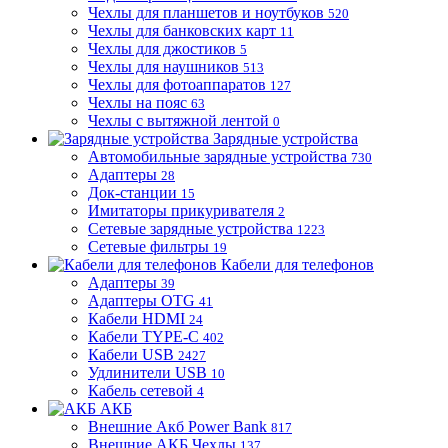
Чехлы для планшетов и ноутбуков
520
Чехлы для банковских карт
11
Чехлы для джостиков
5
Чехлы для наушников
513
Чехлы для фотоаппаратов
127
Чехлы на пояс
63
Чехлы с вытяжной лентой
0
Зарядные устройства
Автомобильные зарядные устройства
730
Адаптеры
28
Док-станции
15
Имитаторы прикуривателя
2
Сетевые зарядные устройства
1223
Сетевые фильтры
19
Кабели для телефонов
Адаптеры
39
Адаптеры OTG
41
Кабели HDMI
24
Кабели TYPE-C
402
Кабели USB
2427
Удлинители USB
10
Кабель сетевой
4
АКБ
Внешние Акб Power Bank
817
Внешние АКБ Чехлы
137