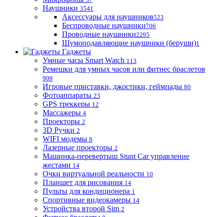
Наушники
3541
Аксессуары для наушников
523
Беспроводные наушники
706
Проводные наушники
2295
Шумоподавляющие наушники (беруши)
1
Гаджеты
Умные часы Smart Watch
113
Ремешки для умных часов или фитнес браслетов
909
Игровые приставки, джостики, геймпады
80
Фотоаппараты
23
GPS треккеры
12
Массажеры
4
Проекторы
2
3D Ручки
2
WIFI модемы
8
Лазерные проекторы
2
Машинка-перевертыш Stunt Car управление
жестами
14
Очки виртуальной реальности
10
Планшет для рисования
14
Пульты для кондиционера
1
Спортивные видеокамеры
14
Устройства второй Sim
2