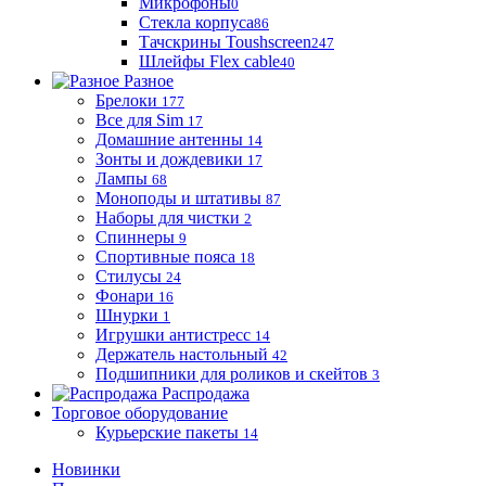
Микрофоны
0
Стекла корпуса
86
Тачскрины Toushscreen
247
Шлейфы Flex cable
40
Разное
Брелоки
177
Все для Sim
17
Домашние антенны
14
Зонты и дождевики
17
Лампы
68
Моноподы и штативы
87
Наборы для чистки
2
Спиннеры
9
Спортивные пояса
18
Стилусы
24
Фонари
16
Шнурки
1
Игрушки антистресс
14
Держатель настольный
42
Подшипники для роликов и скейтов
3
Распродажа
Торговое оборудование
Курьерские пакеты
14
Новинки