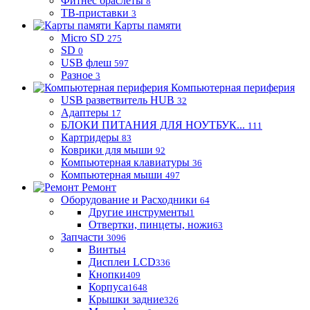
Фитнес браслеты
8
ТВ-приставки
3
Карты памяти
Micro SD
275
SD
0
USB флеш
597
Разное
3
Компьютерная периферия
USB разветвитель HUB
32
Адаптеры
17
БЛОКИ ПИТАНИЯ ДЛЯ НОУТБУК...
111
Картридеры
83
Коврики для мыши
92
Компьютерная клавиатуры
36
Компьютерная мыши
497
Ремонт
Оборудование и Расходники
64
Другие инструменты
1
Отвертки, пинцеты, ножи
63
Запчасти
3096
Винты
4
Дисплеи LCD
336
Кнопки
409
Корпуса
1648
Крышки задние
326