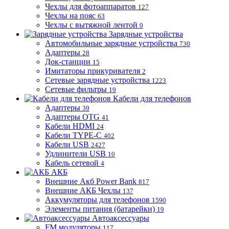
Чехлы для фотоаппаратов
127
Чехлы на пояс
63
Чехлы с вытяжной лентой
0
Зарядные устройства
Автомобильные зарядные устройства
730
Адаптеры
28
Док-станции
15
Имитаторы прикуривателя
2
Сетевые зарядные устройства
1223
Сетевые фильтры
19
Кабели для телефонов
Адаптеры
39
Адаптеры OTG
41
Кабели HDMI
24
Кабели TYPE-C
402
Кабели USB
2427
Удлинители USB
10
Кабель сетевой
4
АКБ
Внешние Акб Power Bank
817
Внешние АКБ Чехлы
137
Аккумуляторы для телефонов
1590
Элементы питания (батарейки)
19
Автоаксессуары
FM модуляторы
117