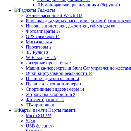
Шумоподавляющие наушники (беруши)
1
Гаджеты
Умные часы Smart Watch
113
Ремешки для умных часов или фитнес браслетов
90
Игровые приставки, джостики, геймпады
80
Фотоаппараты
23
GPS треккеры
12
Массажеры
4
Проекторы
2
3D Ручки
2
WIFI модемы
8
Лазерные проекторы
2
Машинка-перевертыш Stunt Car управление жестам
Очки виртуальной реальности
10
Планшет для рисования
14
Пульты для кондиционера
1
Спортивные видеокамеры
14
Устройства второй Sim
2
Фитнес браслеты
8
ТВ-приставки
3
Карты памяти
Micro SD
275
SD
0
USB флеш
597