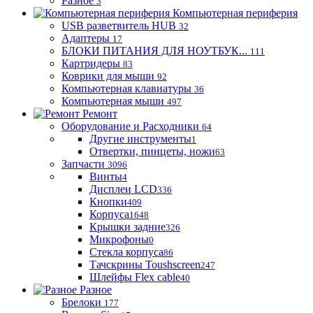
Разное
3
Компьютерная периферия
USB разветвитель HUB
32
Адаптеры
17
БЛОКИ ПИТАНИЯ ДЛЯ НОУТБУК...
111
Картридеры
83
Коврики для мыши
92
Компьютерная клавиатуры
36
Компьютерная мыши
497
Ремонт
Оборудование и Расходники
64
Другие инструменты
1
Отвертки, пинцеты, ножи
63
Запчасти
3096
Винты
4
Дисплеи LCD
336
Кнопки
409
Корпуса
1648
Крышки задние
326
Микрофоны
0
Стекла корпуса
86
Тачскрины Toushscreen
247
Шлейфы Flex cable
40
Разное
Брелоки
177