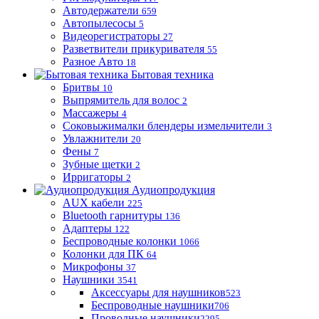
Автодержатели
659
Автопылесосы
5
Видеорегистраторы
27
Разветвители прикуривателя
55
Разное Авто
18
Бытовая техника
Бритвы
10
Выпрямитель для волос
2
Массажеры
4
Соковыжималки блендеры измельчители
3
Увлажнители
20
Фены
7
Зубные щетки
2
Ирригаторы
2
Аудиопродукция
AUX кабели
225
Bluetooth гарнитуры
136
Адаптеры
122
Беспроводные колонки
1066
Колонки для ПК
64
Микрофоны
37
Наушники
3541
Аксессуары для наушников
523
Беспроводные наушники
706
Проводные наушники
2295