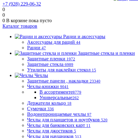
+7 (928) 229-06-32
0
0
0
В корзине
пока пусто
Каталог товаров
Рации и аксессуары
Аксессуары для раций
44
Рации
47
Защитные стекла и пленки
Защитные пленки
1972
Защитные стекла
6989
Утилиты для наклейки стекол
15
Чехлы
Защитные панели , накладки
23340
Чехлы-книжки
9041
В ассортименте
8779
Универсальные
262
Держатели кольцо
18
Сумочки
336
Водонепроницаемые чехлы
97
Чехлы для планшетов и ноутбуков
520
Чехлы для банковских карт
11
Чехлы для джостиков
5
Чехлы для наушников
513