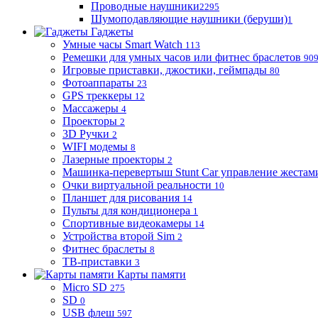
Проводные наушники
2295
Шумоподавляющие наушники (беруши)
1
Гаджеты
Умные часы Smart Watch
113
Ремешки для умных часов или фитнес браслетов
90
Игровые приставки, джостики, геймпады
80
Фотоаппараты
23
GPS треккеры
12
Массажеры
4
Проекторы
2
3D Ручки
2
WIFI модемы
8
Лазерные проекторы
2
Машинка-перевертыш Stunt Car управление жестам
Очки виртуальной реальности
10
Планшет для рисования
14
Пульты для кондиционера
1
Спортивные видеокамеры
14
Устройства второй Sim
2
Фитнес браслеты
8
ТВ-приставки
3
Карты памяти
Micro SD
275
SD
0
USB флеш
597