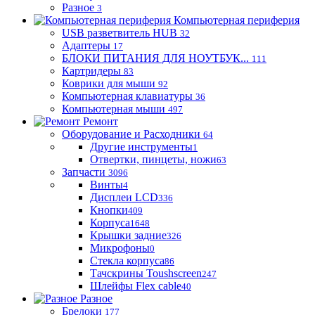
Разное
3
Компьютерная периферия
USB разветвитель HUB
32
Адаптеры
17
БЛОКИ ПИТАНИЯ ДЛЯ НОУТБУК...
111
Картридеры
83
Коврики для мыши
92
Компьютерная клавиатуры
36
Компьютерная мыши
497
Ремонт
Оборудование и Расходники
64
Другие инструменты
1
Отвертки, пинцеты, ножи
63
Запчасти
3096
Винты
4
Дисплеи LCD
336
Кнопки
409
Корпуса
1648
Крышки задние
326
Микрофоны
0
Стекла корпуса
86
Тачскрины Toushscreen
247
Шлейфы Flex cable
40
Разное
Брелоки
177