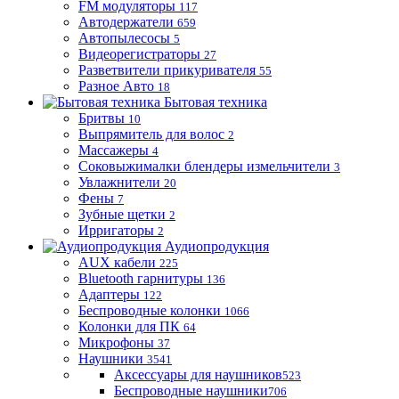
FM модуляторы
117
Автодержатели
659
Автопылесосы
5
Видеорегистраторы
27
Разветвители прикуривателя
55
Разное Авто
18
Бытовая техника
Бритвы
10
Выпрямитель для волос
2
Массажеры
4
Соковыжималки блендеры измельчители
3
Увлажнители
20
Фены
7
Зубные щетки
2
Ирригаторы
2
Аудиопродукция
AUX кабели
225
Bluetooth гарнитуры
136
Адаптеры
122
Беспроводные колонки
1066
Колонки для ПК
64
Микрофоны
37
Наушники
3541
Аксессуары для наушников
523
Беспроводные наушники
706