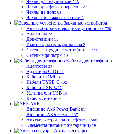
Чехлы для наушников
513
Чехлы для фотоаппаратов
127
Чехлы на пояс
63
Чехлы с вытяжной лентой
0
Зарядные устройства
Автомобильные зарядные устройства
730
Адаптеры
28
Док-станции
15
Имитаторы прикуривателя
2
Сетевые зарядные устройства
1223
Сетевые фильтры
19
Кабели для телефонов
Адаптеры
39
Адаптеры OTG
41
Кабели HDMI
24
Кабели TYPE-C
402
Кабели USB
2427
Удлинители USB
10
Кабель сетевой
4
АКБ
Внешние Акб Power Bank
817
Внешние АКБ Чехлы
137
Аккумуляторы для телефонов
1590
Элементы питания (батарейки)
19
Автоаксессуары