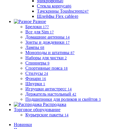
Микрофоны
0
Стекла корпуса
86
Тачскрины Toushscreen
247
Шлейфы Flex cable
40
Разное
Брелоки
177
Все для Sim
17
Домашние антенны
14
Зонты и дождевики
17
Лампы
68
Моноподы и штативы
87
Наборы для чистки
2
Спиннеры
9
Спортивные пояса
18
Стилусы
24
Фонари
16
Шнурки
1
Игрушки антистресс
14
Держатель настольный
42
Подшипники для роликов и скейтов
3
Распродажа
Торговое оборудование
Курьерские пакеты
14
Новинки