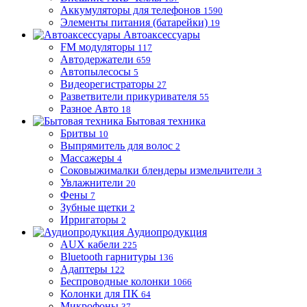
Аккумуляторы для телефонов
1590
Элементы питания (батарейки)
19
Автоаксессуары
FM модуляторы
117
Автодержатели
659
Автопылесосы
5
Видеорегистраторы
27
Разветвители прикуривателя
55
Разное Авто
18
Бытовая техника
Бритвы
10
Выпрямитель для волос
2
Массажеры
4
Соковыжималки блендеры измельчители
3
Увлажнители
20
Фены
7
Зубные щетки
2
Ирригаторы
2
Аудиопродукция
AUX кабели
225
Bluetooth гарнитуры
136
Адаптеры
122
Беспроводные колонки
1066
Колонки для ПК
64
Микрофоны
37