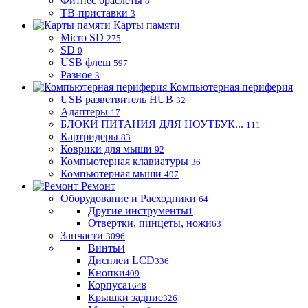
Фитнес браслеты
8
ТВ-приставки
3
Карты памяти
Micro SD
275
SD
0
USB флеш
597
Разное
3
Компьютерная периферия
USB разветвитель HUB
32
Адаптеры
17
БЛОКИ ПИТАНИЯ ДЛЯ НОУТБУК...
111
Картридеры
83
Коврики для мыши
92
Компьютерная клавиатуры
36
Компьютерная мыши
497
Ремонт
Оборудование и Расходники
64
Другие инструменты
1
Отвертки, пинцеты, ножи
63
Запчасти
3096
Винты
4
Дисплеи LCD
336
Кнопки
409
Корпуса
1648
Крышки задние
326