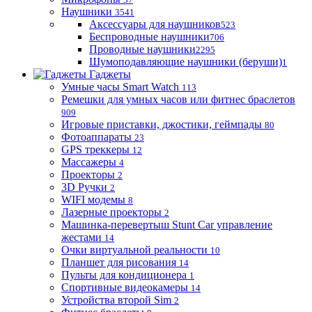
Наушники
3541
Аксессуары для наушников
523
Беспроводные наушники
706
Проводные наушники
2295
Шумоподавляющие наушники (беруши)
1
Гаджеты
Умные часы Smart Watch
113
Ремешки для умных часов или фитнес браслетов
909
Игровые приставки, джостики, геймпады
80
Фотоаппараты
23
GPS треккеры
12
Массажеры
4
Проекторы
2
3D Ручки
2
WIFI модемы
8
Лазерные проекторы
2
Машинка-перевертыш Stunt Car управление
жестами
14
Очки виртуальной реальности
10
Планшет для рисования
14
Пульты для кондиционера
1
Спортивные видеокамеры
14
Устройства второй Sim
2