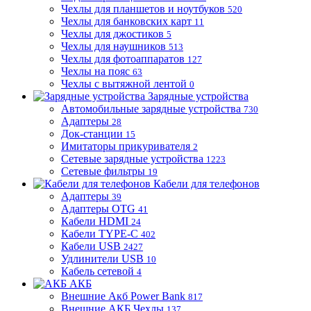
Чехлы для планшетов и ноутбуков
520
Чехлы для банковских карт
11
Чехлы для джостиков
5
Чехлы для наушников
513
Чехлы для фотоаппаратов
127
Чехлы на пояс
63
Чехлы с вытяжной лентой
0
Зарядные устройства
Автомобильные зарядные устройства
730
Адаптеры
28
Док-станции
15
Имитаторы прикуривателя
2
Сетевые зарядные устройства
1223
Сетевые фильтры
19
Кабели для телефонов
Адаптеры
39
Адаптеры OTG
41
Кабели HDMI
24
Кабели TYPE-C
402
Кабели USB
2427
Удлинители USB
10
Кабель сетевой
4
АКБ
Внешние Акб Power Bank
817
Внешние АКБ Чехлы
137