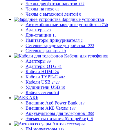
Чехлы для фотоаппаратов
127
Чехлы на пояс
63
Чехлы с вытяжной лентой
0
Зарядные устройства
Автомобильные зарядные устройства
730
Адаптеры
28
Док-станции
15
Имитаторы прикуривателя
2
Сетевые зарядные устройства
1223
Сетевые фильтры
19
Кабели для телефонов
Адаптеры
39
Адаптеры OTG
41
Кабели HDMI
24
Кабели TYPE-C
402
Кабели USB
2427
Удлинители USB
10
Кабель сетевой
4
АКБ
Внешние Акб Power Bank
817
Внешние АКБ Чехлы
137
Аккумуляторы для телефонов
1590
Элементы питания (батарейки)
19
Автоаксессуары
FM модуляторы
117