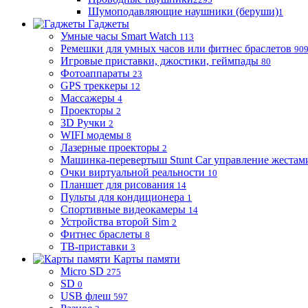
Шумоподавляющие наушники (беруши)
1
Гаджеты
Умные часы Smart Watch
113
Ремешки для умных часов или фитнес браслетов
90
Игровые приставки, джостики, геймпады
80
Фотоаппараты
23
GPS треккеры
12
Массажеры
4
Проекторы
2
3D Ручки
2
WIFI модемы
8
Лазерные проекторы
2
Машинка-перевертыш Stunt Car управление жестам
Очки виртуальной реальности
10
Планшет для рисования
14
Пульты для кондиционера
1
Спортивные видеокамеры
14
Устройства второй Sim
2
Фитнес браслеты
8
ТВ-приставки
3
Карты памяти
Micro SD
275
SD
0
USB флеш
597