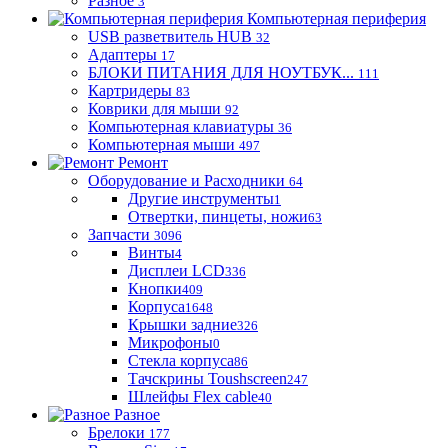
Разное
3
Компьютерная периферия
USB разветвитель HUB
32
Адаптеры
17
БЛОКИ ПИТАНИЯ ДЛЯ НОУТБУК...
111
Картридеры
83
Коврики для мыши
92
Компьютерная клавиатуры
36
Компьютерная мыши
497
Ремонт
Оборудование и Расходники
64
Другие инструменты
1
Отвертки, пинцеты, ножи
63
Запчасти
3096
Винты
4
Дисплеи LCD
336
Кнопки
409
Корпуса
1648
Крышки задние
326
Микрофоны
0
Стекла корпуса
86
Тачскрины Toushscreen
247
Шлейфы Flex cable
40
Разное
Брелоки
177