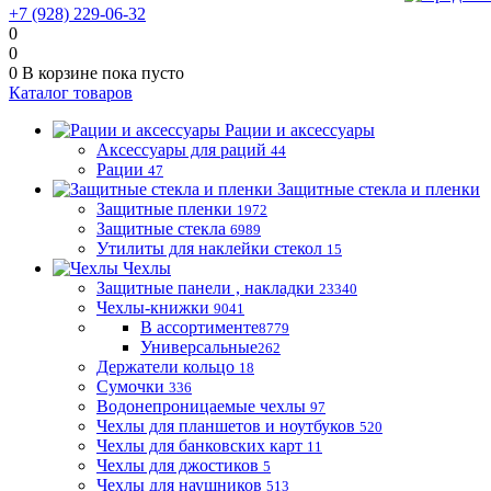
+7 (928) 229-06-32
0
0
0
В корзине
пока пусто
Каталог товаров
Рации и аксессуары
Аксессуары для раций
44
Рации
47
Защитные стекла и пленки
Защитные пленки
1972
Защитные стекла
6989
Утилиты для наклейки стекол
15
Чехлы
Защитные панели , накладки
23340
Чехлы-книжки
9041
В ассортименте
8779
Универсальные
262
Держатели кольцо
18
Сумочки
336
Водонепроницаемые чехлы
97
Чехлы для планшетов и ноутбуков
520
Чехлы для банковских карт
11
Чехлы для джостиков
5
Чехлы для наушников
513