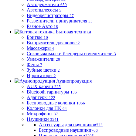
Автодержатели
659
Автопылесосы
5
Видеорегистраторы
27
Разветвители прикуривателя
55
Разное Авто
18
Бытовая техника
Бритвы
10
Выпрямитель для волос
2
Массажеры
4
Соковыжималки блендеры измельчители
3
Увлажнители
20
Фены
7
Зубные щетки
2
Ирригаторы
2
Аудиопродукция
AUX кабели
225
Bluetooth гарнитуры
136
Адаптеры
122
Беспроводные колонки
1066
Колонки для ПК
64
Микрофоны
37
Наушники
3541
Аксессуары для наушников
523
Беспроводные наушники
706
Проводные наушники
2295