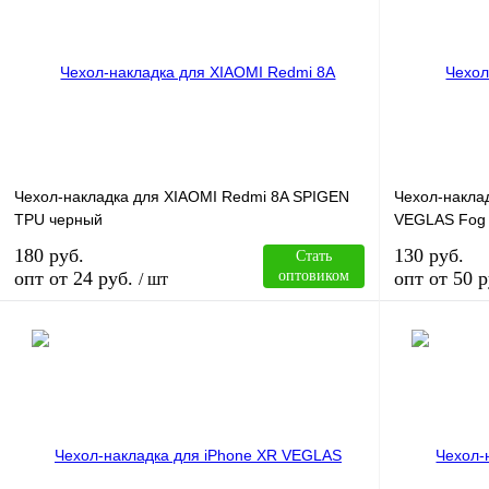
Купить в 1 клик
Сравнение
Купить в 1 к
В избранное
В
В избранное
наличии
Чехол-накладка для XIAOMI Redmi 8A SPIGEN
Чехол-накла
TPU черный
VEGLAS Fog
180 руб.
130 руб.
Стать
опт от 24 руб.
оптовиком
опт от 50 р
/ шт
В корзину
Купить в 1 клик
Сравнение
Купить в 1 к
В избранное
В
В избранное
наличии