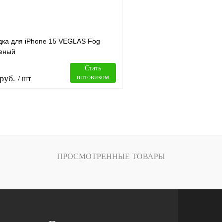
дка для iPhone 15 VEGLAS Fog
леный
Стать
руб.
оптовиком
/ шт
В корзину
лик
Сравнение
ПРОСМОТРЕННЫЕ ТОВАРЫ
В
наличии