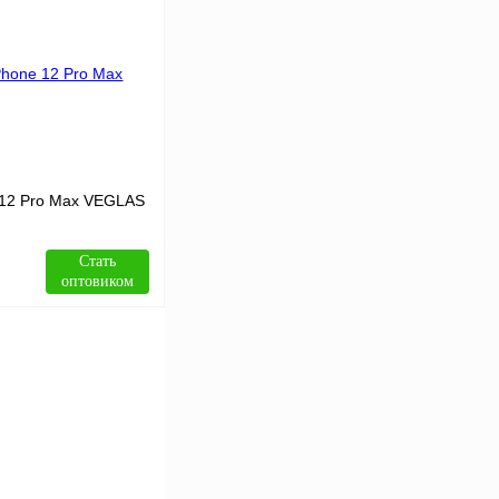
Сравнение
В
аличии
 12 Pro Max VEGLAS
Стать
оптовиком
В корзину
Сравнение
В
аличии