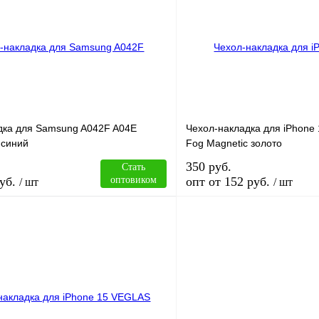
лик
Сравнение
Купить в 1 клик
В
В избранное
наличии
н
дка для Samsung A042F A04E
Чехол-накладка для iPhone
 синий
Fog Magnetic золото
350 руб.
Стать
уб.
оптовиком
опт от 152 руб.
/ шт
/ шт
В корзину
лик
Сравнение
Купить в 1 клик
В
В избранное
наличии
н