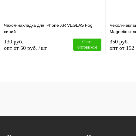
Чехол-накладка для iPhone XR VEGLAS Fog
Чехол-накла
синий
Magnetic зе
130 руб.
350 руб.
Стать
опт от 50 руб.
оптовиком
опт от 152 
/ шт
В корзину
Купить в 1 клик
Сравнение
Купить в 1 к
В избранное
В
В избранное
наличии