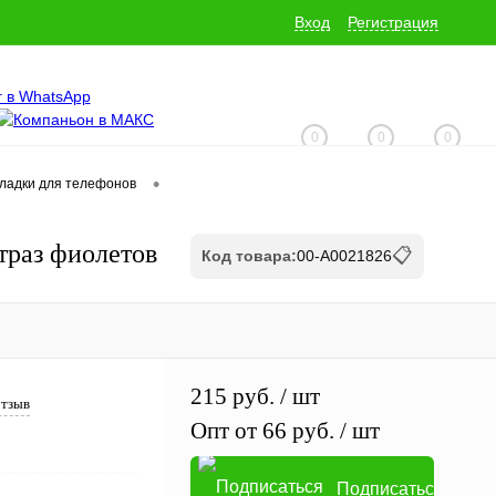
Вход
Регистрация
0
0
0
•
кладки для телефонов
+7 (928) 229-06-32
траз фиолетов
📋
Код товара:
00-А0021826
215 руб.
/ шт
отзыв
Опт от 66 руб.
/ шт
Подписаться