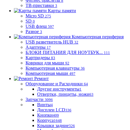
Фитнес браслеты
8
ТВ-приставки
3
Карты памяти
Micro SD
275
SD
0
USB флеш
597
Разное
3
Компьютерная периферия
USB разветвитель HUB
32
Адаптеры
17
БЛОКИ ПИТАНИЯ ДЛЯ НОУТБУК...
111
Картридеры
83
Коврики для мыши
92
Компьютерная клавиатуры
36
Компьютерная мыши
497
Ремонт
Оборудование и Расходники
64
Другие инструменты
1
Отвертки, пинцеты, ножи
63
Запчасти
3096
Винты
4
Дисплеи LCD
336
Кнопки
409
Корпуса
1648
Крышки задние
326