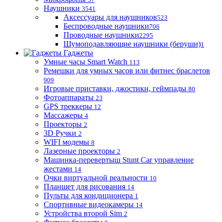
Наушники
3541
Аксессуары для наушников
523
Беспроводные наушники
706
Проводные наушники
2295
Шумоподавляющие наушники (беруши)
1
Гаджеты
Умные часы Smart Watch
113
Ремешки для умных часов или фитнес браслетов
909
Игровые приставки, джостики, геймпады
80
Фотоаппараты
23
GPS треккеры
12
Массажеры
4
Проекторы
2
3D Ручки
2
WIFI модемы
8
Лазерные проекторы
2
Машинка-перевертыш Stunt Car управление
жестами
14
Очки виртуальной реальности
10
Планшет для рисования
14
Пульты для кондиционера
1
Спортивные видеокамеры
14
Устройства второй Sim
2