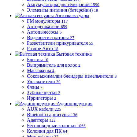
Аккумуляторы для телефонов
1590
Элементы питания (батарейки)
19
Автоаксессуары
FM модуляторы
117
Автодержатели
659
Автопылесосы
5
Видеорегистраторы
27
Разветвители прикуривателя
55
Разное Авто
18
Бытовая техника
Бритвы
10
Выпрямитель для волос
2
Массажеры
4
Соковыжималки блендеры измельчители
3
Увлажнители
20
Фены
7
Зубные щетки
2
Ирригаторы
2
Аудиопродукция
AUX кабели
225
Bluetooth гарнитуры
136
Адаптеры
122
Беспроводные колонки
1066
Колонки для ПК
64
Микрофоны
37