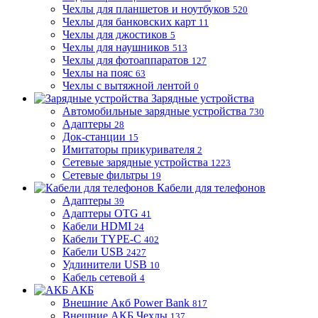
Чехлы для планшетов и ноутбуков
520
Чехлы для банковских карт
11
Чехлы для джостиков
5
Чехлы для наушников
513
Чехлы для фотоаппаратов
127
Чехлы на пояс
63
Чехлы с вытяжной лентой
0
Зарядные устройства
Автомобильные зарядные устройства
730
Адаптеры
28
Док-станции
15
Имитаторы прикуривателя
2
Сетевые зарядные устройства
1223
Сетевые фильтры
19
Кабели для телефонов
Адаптеры
39
Адаптеры OTG
41
Кабели HDMI
24
Кабели TYPE-C
402
Кабели USB
2427
Удлинители USB
10
Кабель сетевой
4
АКБ
Внешние Акб Power Bank
817
Внешние АКБ Чехлы
137