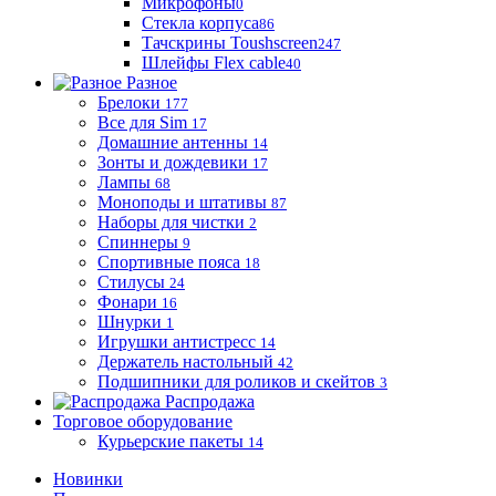
Микрофоны
0
Стекла корпуса
86
Тачскрины Toushscreen
247
Шлейфы Flex cable
40
Разное
Брелоки
177
Все для Sim
17
Домашние антенны
14
Зонты и дождевики
17
Лампы
68
Моноподы и штативы
87
Наборы для чистки
2
Спиннеры
9
Спортивные пояса
18
Стилусы
24
Фонари
16
Шнурки
1
Игрушки антистресс
14
Держатель настольный
42
Подшипники для роликов и скейтов
3
Распродажа
Торговое оборудование
Курьерские пакеты
14
Новинки