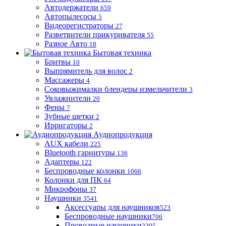
Автодержатели
659
Автопылесосы
5
Видеорегистраторы
27
Разветвители прикуривателя
55
Разное Авто
18
Бытовая техника
Бритвы
10
Выпрямитель для волос
2
Массажеры
4
Соковыжималки блендеры измельчители
3
Увлажнители
20
Фены
7
Зубные щетки
2
Ирригаторы
2
Аудиопродукция
AUX кабели
225
Bluetooth гарнитуры
136
Адаптеры
122
Беспроводные колонки
1066
Колонки для ПК
64
Микрофоны
37
Наушники
3541
Аксессуары для наушников
523
Беспроводные наушники
706
Проводные наушники
2295