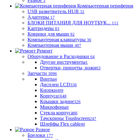
Разное
3
Компьютерная периферия
USB разветвитель HUB
32
Адаптеры
17
БЛОКИ ПИТАНИЯ ДЛЯ НОУТБУК...
111
Картридеры
83
Коврики для мыши
92
Компьютерная клавиатуры
36
Компьютерная мыши
497
Ремонт
Оборудование и Расходники
64
Другие инструменты
1
Отвертки, пинцеты, ножи
63
Запчасти
3096
Винты
4
Дисплеи LCD
336
Кнопки
409
Корпуса
1648
Крышки задние
326
Микрофоны
0
Стекла корпуса
86
Тачскрины Toushscreen
247
Шлейфы Flex cable
40
Разное
Брелоки
177