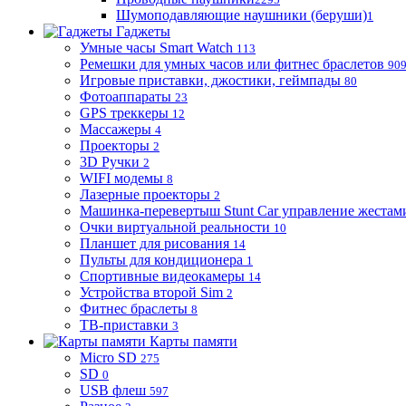
Шумоподавляющие наушники (беруши)
1
Гаджеты
Умные часы Smart Watch
113
Ремешки для умных часов или фитнес браслетов
90
Игровые приставки, джостики, геймпады
80
Фотоаппараты
23
GPS треккеры
12
Массажеры
4
Проекторы
2
3D Ручки
2
WIFI модемы
8
Лазерные проекторы
2
Машинка-перевертыш Stunt Car управление жестам
Очки виртуальной реальности
10
Планшет для рисования
14
Пульты для кондиционера
1
Спортивные видеокамеры
14
Устройства второй Sim
2
Фитнес браслеты
8
ТВ-приставки
3
Карты памяти
Micro SD
275
SD
0
USB флеш
597