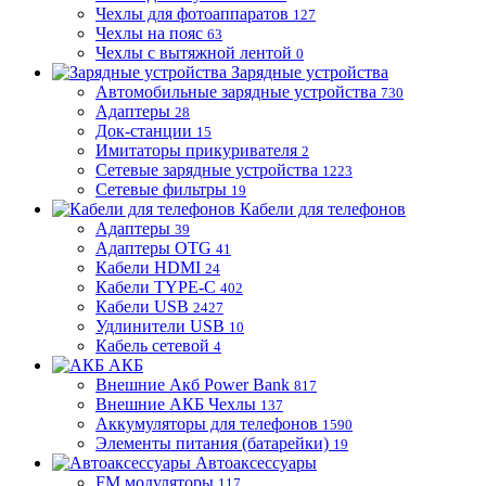
Чехлы для фотоаппаратов
127
Чехлы на пояс
63
Чехлы с вытяжной лентой
0
Зарядные устройства
Автомобильные зарядные устройства
730
Адаптеры
28
Док-станции
15
Имитаторы прикуривателя
2
Сетевые зарядные устройства
1223
Сетевые фильтры
19
Кабели для телефонов
Адаптеры
39
Адаптеры OTG
41
Кабели HDMI
24
Кабели TYPE-C
402
Кабели USB
2427
Удлинители USB
10
Кабель сетевой
4
АКБ
Внешние Акб Power Bank
817
Внешние АКБ Чехлы
137
Аккумуляторы для телефонов
1590
Элементы питания (батарейки)
19
Автоаксессуары
FM модуляторы
117