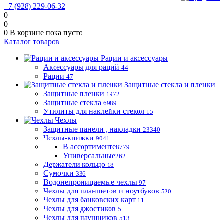
+7 (928) 229-06-32
0
0
0
В корзине
пока пусто
Каталог товаров
Рации и аксессуары
Аксессуары для раций
44
Рации
47
Защитные стекла и пленки
Защитные пленки
1972
Защитные стекла
6989
Утилиты для наклейки стекол
15
Чехлы
Защитные панели , накладки
23340
Чехлы-книжки
9041
В ассортименте
8779
Универсальные
262
Держатели кольцо
18
Сумочки
336
Водонепроницаемые чехлы
97
Чехлы для планшетов и ноутбуков
520
Чехлы для банковских карт
11
Чехлы для джостиков
5
Чехлы для наушников
513