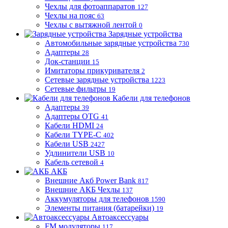
Чехлы для фотоаппаратов
127
Чехлы на пояс
63
Чехлы с вытяжной лентой
0
Зарядные устройства
Автомобильные зарядные устройства
730
Адаптеры
28
Док-станции
15
Имитаторы прикуривателя
2
Сетевые зарядные устройства
1223
Сетевые фильтры
19
Кабели для телефонов
Адаптеры
39
Адаптеры OTG
41
Кабели HDMI
24
Кабели TYPE-C
402
Кабели USB
2427
Удлинители USB
10
Кабель сетевой
4
АКБ
Внешние Акб Power Bank
817
Внешние АКБ Чехлы
137
Аккумуляторы для телефонов
1590
Элементы питания (батарейки)
19
Автоаксессуары
FM модуляторы
117