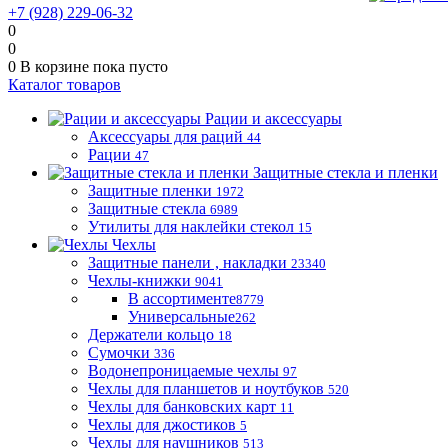
+7 (928) 229-06-32
0
0
0
В корзине
пока пусто
Каталог товаров
Рации и аксессуары
Аксессуары для раций
44
Рации
47
Защитные стекла и пленки
Защитные пленки
1972
Защитные стекла
6989
Утилиты для наклейки стекол
15
Чехлы
Защитные панели , накладки
23340
Чехлы-книжки
9041
В ассортименте
8779
Универсальные
262
Держатели кольцо
18
Сумочки
336
Водонепроницаемые чехлы
97
Чехлы для планшетов и ноутбуков
520
Чехлы для банковских карт
11
Чехлы для джостиков
5
Чехлы для наушников
513