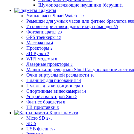
Шумоподавляющие наушники (беруши)
1
Гаджеты
Умные часы Smart Watch
113
Ремешки для умных часов или фитнес браслетов
90
Игровые приставки, джостики, геймпады
80
Фотоаппараты
23
GPS треккеры
12
Массажеры
4
Проекторы
2
3D Ручки
2
WIFI модемы
8
Лазерные проекторы
2
Машинка-перевертыш Stunt Car управление жестам
Очки виртуальной реальности
10
Планшет для рисования
14
Пульты для кондиционера
1
Спортивные видеокамеры
14
Устройства второй Sim
2
Фитнес браслеты
8
ТВ-приставки
3
Карты памяти
Micro SD
275
SD
0
USB флеш
597