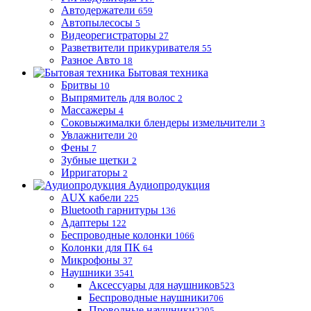
Автодержатели
659
Автопылесосы
5
Видеорегистраторы
27
Разветвители прикуривателя
55
Разное Авто
18
Бытовая техника
Бритвы
10
Выпрямитель для волос
2
Массажеры
4
Соковыжималки блендеры измельчители
3
Увлажнители
20
Фены
7
Зубные щетки
2
Ирригаторы
2
Аудиопродукция
AUX кабели
225
Bluetooth гарнитуры
136
Адаптеры
122
Беспроводные колонки
1066
Колонки для ПК
64
Микрофоны
37
Наушники
3541
Аксессуары для наушников
523
Беспроводные наушники
706
Проводные наушники
2295