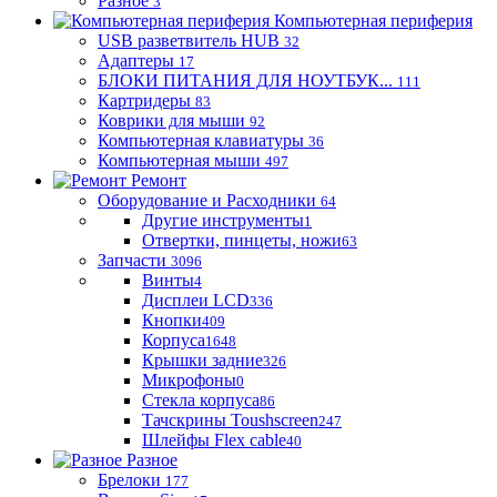
Разное
3
Компьютерная периферия
USB разветвитель HUB
32
Адаптеры
17
БЛОКИ ПИТАНИЯ ДЛЯ НОУТБУК...
111
Картридеры
83
Коврики для мыши
92
Компьютерная клавиатуры
36
Компьютерная мыши
497
Ремонт
Оборудование и Расходники
64
Другие инструменты
1
Отвертки, пинцеты, ножи
63
Запчасти
3096
Винты
4
Дисплеи LCD
336
Кнопки
409
Корпуса
1648
Крышки задние
326
Микрофоны
0
Стекла корпуса
86
Тачскрины Toushscreen
247
Шлейфы Flex cable
40
Разное
Брелоки
177