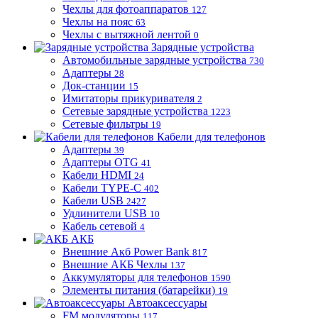
Чехлы для фотоаппаратов
127
Чехлы на пояс
63
Чехлы с вытяжной лентой
0
Зарядные устройства
Автомобильные зарядные устройства
730
Адаптеры
28
Док-станции
15
Имитаторы прикуривателя
2
Сетевые зарядные устройства
1223
Сетевые фильтры
19
Кабели для телефонов
Адаптеры
39
Адаптеры OTG
41
Кабели HDMI
24
Кабели TYPE-C
402
Кабели USB
2427
Удлинители USB
10
Кабель сетевой
4
АКБ
Внешние Акб Power Bank
817
Внешние АКБ Чехлы
137
Аккумуляторы для телефонов
1590
Элементы питания (батарейки)
19
Автоаксессуары
FM модуляторы
117