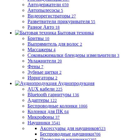
Автодержатели
659
Автопылесосы
5
Видеорегистраторы
27
Разветвители прикуривателя
55
Разное Авто
18
Бытовая техника
Бритвы
10
Выпрямитель для волос
2
Массажеры
4
Соковыжималки блендеры измельчители
3
Увлажнители
20
Фены
7
Зубные щетки
2
Ирригаторы
2
Аудиопродукция
AUX кабели
225
Bluetooth гарнитуры
136
Адаптеры
122
Беспроводные колонки
1066
Колонки для ПК
64
Микрофоны
37
Наушники
3541
Аксессуары для наушников
523
Беспроводные наушники
706
Проводные наушники
2295