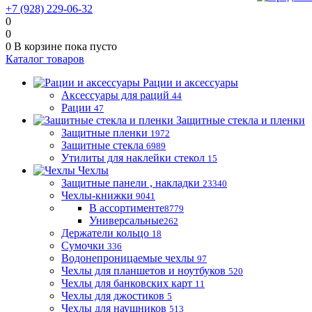
+7 (928) 229-06-32
0
0
0
В корзине
пока пусто
Каталог товаров
Рации и аксессуары
Аксессуары для раций
44
Рации
47
Защитные стекла и пленки
Защитные пленки
1972
Защитные стекла
6989
Утилиты для наклейки стекол
15
Чехлы
Защитные панели , накладки
23340
Чехлы-книжки
9041
В ассортименте
8779
Универсальные
262
Держатели кольцо
18
Сумочки
336
Водонепроницаемые чехлы
97
Чехлы для планшетов и ноутбуков
520
Чехлы для банковских карт
11
Чехлы для джостиков
5
Чехлы для наушников
513