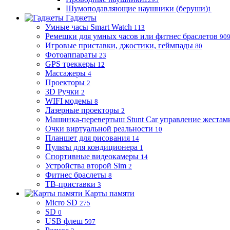
Шумоподавляющие наушники (беруши)
1
Гаджеты
Умные часы Smart Watch
113
Ремешки для умных часов или фитнес браслетов
90
Игровые приставки, джостики, геймпады
80
Фотоаппараты
23
GPS треккеры
12
Массажеры
4
Проекторы
2
3D Ручки
2
WIFI модемы
8
Лазерные проекторы
2
Машинка-перевертыш Stunt Car управление жестам
Очки виртуальной реальности
10
Планшет для рисования
14
Пульты для кондиционера
1
Спортивные видеокамеры
14
Устройства второй Sim
2
Фитнес браслеты
8
ТВ-приставки
3
Карты памяти
Micro SD
275
SD
0
USB флеш
597