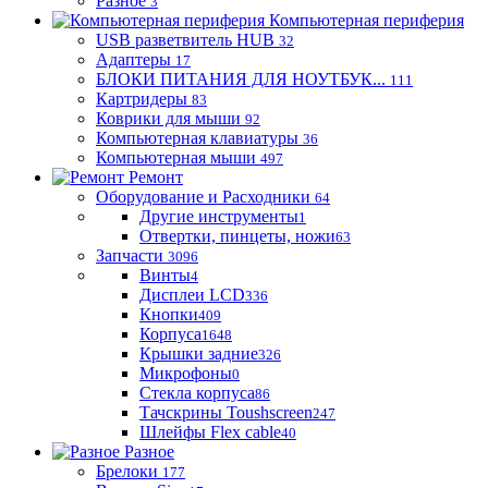
Разное
3
Компьютерная периферия
USB разветвитель HUB
32
Адаптеры
17
БЛОКИ ПИТАНИЯ ДЛЯ НОУТБУК...
111
Картридеры
83
Коврики для мыши
92
Компьютерная клавиатуры
36
Компьютерная мыши
497
Ремонт
Оборудование и Расходники
64
Другие инструменты
1
Отвертки, пинцеты, ножи
63
Запчасти
3096
Винты
4
Дисплеи LCD
336
Кнопки
409
Корпуса
1648
Крышки задние
326
Микрофоны
0
Стекла корпуса
86
Тачскрины Toushscreen
247
Шлейфы Flex cable
40
Разное
Брелоки
177