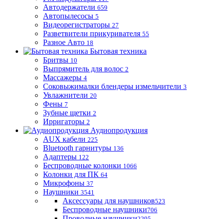
Автодержатели
659
Автопылесосы
5
Видеорегистраторы
27
Разветвители прикуривателя
55
Разное Авто
18
Бытовая техника
Бритвы
10
Выпрямитель для волос
2
Массажеры
4
Соковыжималки блендеры измельчители
3
Увлажнители
20
Фены
7
Зубные щетки
2
Ирригаторы
2
Аудиопродукция
AUX кабели
225
Bluetooth гарнитуры
136
Адаптеры
122
Беспроводные колонки
1066
Колонки для ПК
64
Микрофоны
37
Наушники
3541
Аксессуары для наушников
523
Беспроводные наушники
706
Проводные наушники
2295