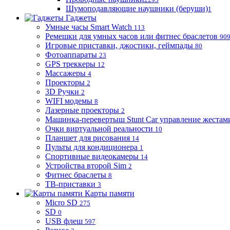
Шумоподавляющие наушники (беруши)
1
Гаджеты
Умные часы Smart Watch
113
Ремешки для умных часов или фитнес браслетов
90
Игровые приставки, джостики, геймпады
80
Фотоаппараты
23
GPS треккеры
12
Массажеры
4
Проекторы
2
3D Ручки
2
WIFI модемы
8
Лазерные проекторы
2
Машинка-перевертыш Stunt Car управление жестам
Очки виртуальной реальности
10
Планшет для рисования
14
Пульты для кондиционера
1
Спортивные видеокамеры
14
Устройства второй Sim
2
Фитнес браслеты
8
ТВ-приставки
3
Карты памяти
Micro SD
275
SD
0
USB флеш
597