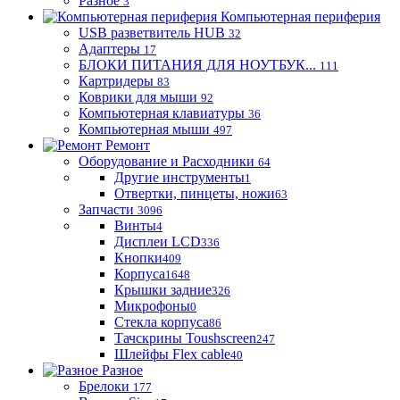
Разное
3
Компьютерная периферия
USB разветвитель HUB
32
Адаптеры
17
БЛОКИ ПИТАНИЯ ДЛЯ НОУТБУК...
111
Картридеры
83
Коврики для мыши
92
Компьютерная клавиатуры
36
Компьютерная мыши
497
Ремонт
Оборудование и Расходники
64
Другие инструменты
1
Отвертки, пинцеты, ножи
63
Запчасти
3096
Винты
4
Дисплеи LCD
336
Кнопки
409
Корпуса
1648
Крышки задние
326
Микрофоны
0
Стекла корпуса
86
Тачскрины Toushscreen
247
Шлейфы Flex cable
40
Разное
Брелоки
177