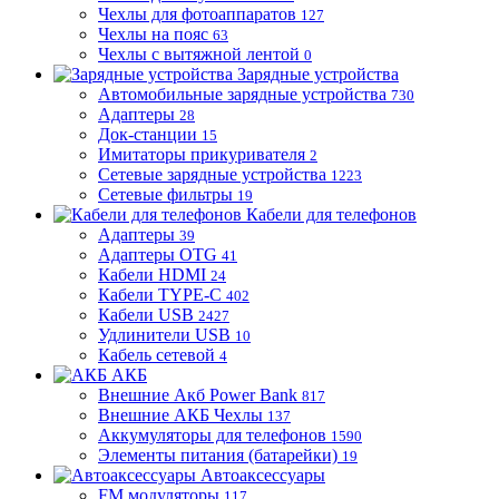
Чехлы для фотоаппаратов
127
Чехлы на пояс
63
Чехлы с вытяжной лентой
0
Зарядные устройства
Автомобильные зарядные устройства
730
Адаптеры
28
Док-станции
15
Имитаторы прикуривателя
2
Сетевые зарядные устройства
1223
Сетевые фильтры
19
Кабели для телефонов
Адаптеры
39
Адаптеры OTG
41
Кабели HDMI
24
Кабели TYPE-C
402
Кабели USB
2427
Удлинители USB
10
Кабель сетевой
4
АКБ
Внешние Акб Power Bank
817
Внешние АКБ Чехлы
137
Аккумуляторы для телефонов
1590
Элементы питания (батарейки)
19
Автоаксессуары
FM модуляторы
117