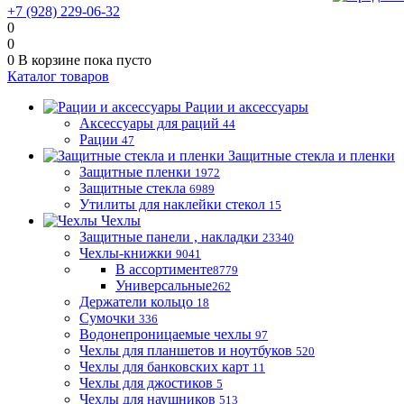
+7 (928) 229-06-32
0
0
0
В корзине
пока пусто
Каталог товаров
Рации и аксессуары
Аксессуары для раций
44
Рации
47
Защитные стекла и пленки
Защитные пленки
1972
Защитные стекла
6989
Утилиты для наклейки стекол
15
Чехлы
Защитные панели , накладки
23340
Чехлы-книжки
9041
В ассортименте
8779
Универсальные
262
Держатели кольцо
18
Сумочки
336
Водонепроницаемые чехлы
97
Чехлы для планшетов и ноутбуков
520
Чехлы для банковских карт
11
Чехлы для джостиков
5
Чехлы для наушников
513