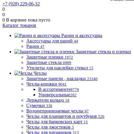
+7 (928) 229-06-32
0
0
0
В корзине
пока пусто
Каталог товаров
Рации и аксессуары
Аксессуары для раций
44
Рации
47
Защитные стекла и пленки
Защитные пленки
1972
Защитные стекла
6989
Утилиты для наклейки стекол
15
Чехлы
Защитные панели , накладки
23340
Чехлы-книжки
9041
В ассортименте
8779
Универсальные
262
Держатели кольцо
18
Сумочки
336
Водонепроницаемые чехлы
97
Чехлы для планшетов и ноутбуков
520
Чехлы для банковских карт
11
Чехлы для джостиков
5
Чехлы для наушников
513