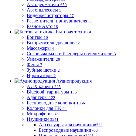
Автодержатели
659
Автопылесосы
5
Видеорегистраторы
27
Разветвители прикуривателя
55
Разное Авто
18
Бытовая техника
Бритвы
10
Выпрямитель для волос
2
Массажеры
4
Соковыжималки блендеры измельчители
3
Увлажнители
20
Фены
7
Зубные щетки
2
Ирригаторы
2
Аудиопродукция
AUX кабели
225
Bluetooth гарнитуры
136
Адаптеры
122
Беспроводные колонки
1066
Колонки для ПК
64
Микрофоны
37
Наушники
3541
Аксессуары для наушников
523
Беспроводные наушники
706
Проводные наушники
2295