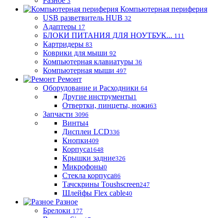
Разное
3
Компьютерная периферия
USB разветвитель HUB
32
Адаптеры
17
БЛОКИ ПИТАНИЯ ДЛЯ НОУТБУК...
111
Картридеры
83
Коврики для мыши
92
Компьютерная клавиатуры
36
Компьютерная мыши
497
Ремонт
Оборудование и Расходники
64
Другие инструменты
1
Отвертки, пинцеты, ножи
63
Запчасти
3096
Винты
4
Дисплеи LCD
336
Кнопки
409
Корпуса
1648
Крышки задние
326
Микрофоны
0
Стекла корпуса
86
Тачскрины Toushscreen
247
Шлейфы Flex cable
40
Разное
Брелоки
177