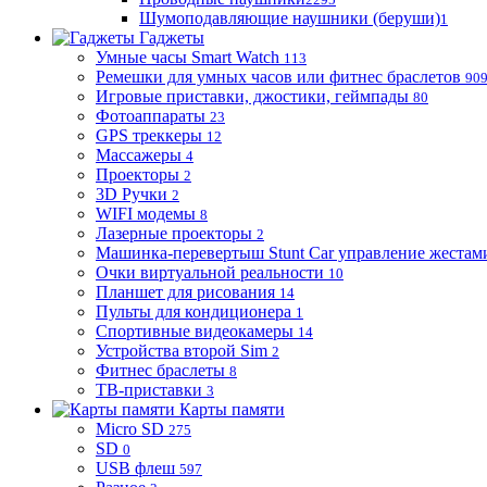
Шумоподавляющие наушники (беруши)
1
Гаджеты
Умные часы Smart Watch
113
Ремешки для умных часов или фитнес браслетов
90
Игровые приставки, джостики, геймпады
80
Фотоаппараты
23
GPS треккеры
12
Массажеры
4
Проекторы
2
3D Ручки
2
WIFI модемы
8
Лазерные проекторы
2
Машинка-перевертыш Stunt Car управление жестам
Очки виртуальной реальности
10
Планшет для рисования
14
Пульты для кондиционера
1
Спортивные видеокамеры
14
Устройства второй Sim
2
Фитнес браслеты
8
ТВ-приставки
3
Карты памяти
Micro SD
275
SD
0
USB флеш
597