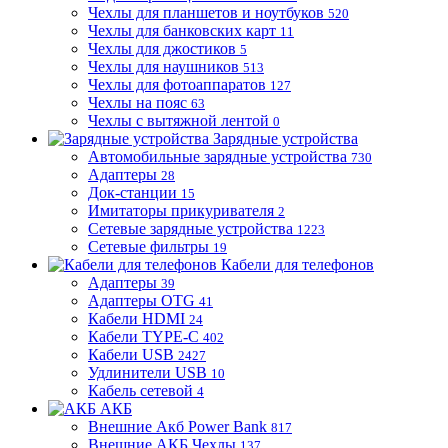
Чехлы для планшетов и ноутбуков
520
Чехлы для банковских карт
11
Чехлы для джостиков
5
Чехлы для наушников
513
Чехлы для фотоаппаратов
127
Чехлы на пояс
63
Чехлы с вытяжной лентой
0
Зарядные устройства
Автомобильные зарядные устройства
730
Адаптеры
28
Док-станции
15
Имитаторы прикуривателя
2
Сетевые зарядные устройства
1223
Сетевые фильтры
19
Кабели для телефонов
Адаптеры
39
Адаптеры OTG
41
Кабели HDMI
24
Кабели TYPE-C
402
Кабели USB
2427
Удлинители USB
10
Кабель сетевой
4
АКБ
Внешние Акб Power Bank
817
Внешние АКБ Чехлы
137