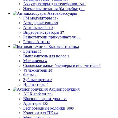
Аккумуляторы для телефонов
1590
Элементы питания (батарейки)
19
Автоаксессуары
FM модуляторы
117
Автодержатели
659
Автопылесосы
5
Видеорегистраторы
27
Разветвители прикуривателя
55
Разное Авто
18
Бытовая техника
Бритвы
10
Выпрямитель для волос
2
Массажеры
4
Соковыжималки блендеры измельчители
3
Увлажнители
20
Фены
7
Зубные щетки
2
Ирригаторы
2
Аудиопродукция
AUX кабели
225
Bluetooth гарнитуры
136
Адаптеры
122
Беспроводные колонки
1066
Колонки для ПК
64
Микрофоны
37