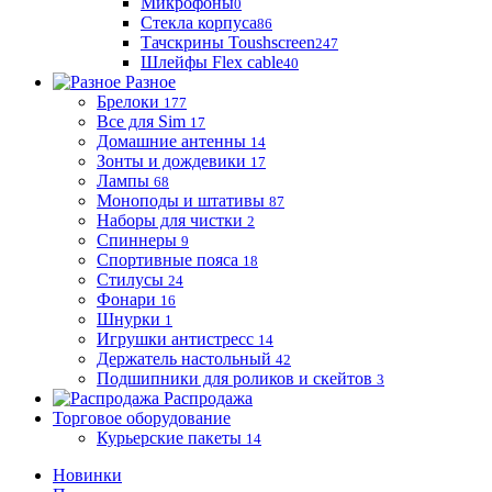
Микрофоны
0
Стекла корпуса
86
Тачскрины Toushscreen
247
Шлейфы Flex cable
40
Разное
Брелоки
177
Все для Sim
17
Домашние антенны
14
Зонты и дождевики
17
Лампы
68
Моноподы и штативы
87
Наборы для чистки
2
Спиннеры
9
Спортивные пояса
18
Стилусы
24
Фонари
16
Шнурки
1
Игрушки антистресс
14
Держатель настольный
42
Подшипники для роликов и скейтов
3
Распродажа
Торговое оборудование
Курьерские пакеты
14
Новинки