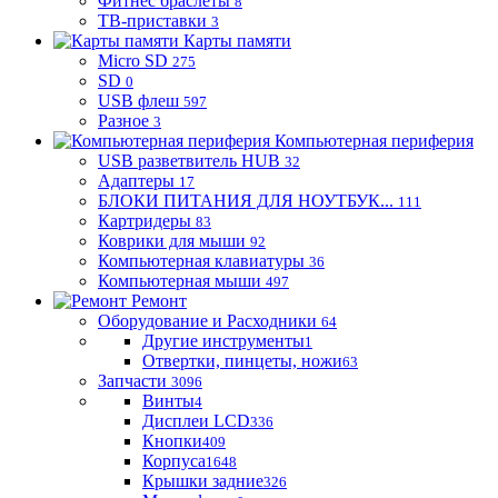
Фитнес браслеты
8
ТВ-приставки
3
Карты памяти
Micro SD
275
SD
0
USB флеш
597
Разное
3
Компьютерная периферия
USB разветвитель HUB
32
Адаптеры
17
БЛОКИ ПИТАНИЯ ДЛЯ НОУТБУК...
111
Картридеры
83
Коврики для мыши
92
Компьютерная клавиатуры
36
Компьютерная мыши
497
Ремонт
Оборудование и Расходники
64
Другие инструменты
1
Отвертки, пинцеты, ножи
63
Запчасти
3096
Винты
4
Дисплеи LCD
336
Кнопки
409
Корпуса
1648
Крышки задние
326