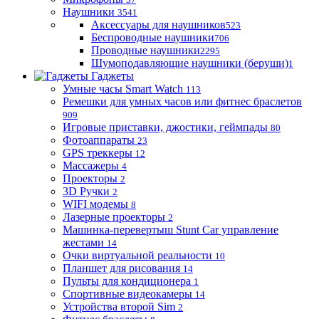
Наушники
3541
Аксессуары для наушников
523
Беспроводные наушники
706
Проводные наушники
2295
Шумоподавляющие наушники (беруши)
1
Гаджеты
Умные часы Smart Watch
113
Ремешки для умных часов или фитнес браслетов
909
Игровые приставки, джостики, геймпады
80
Фотоаппараты
23
GPS треккеры
12
Массажеры
4
Проекторы
2
3D Ручки
2
WIFI модемы
8
Лазерные проекторы
2
Машинка-перевертыш Stunt Car управление
жестами
14
Очки виртуальной реальности
10
Планшет для рисования
14
Пульты для кондиционера
1
Спортивные видеокамеры
14
Устройства второй Sim
2