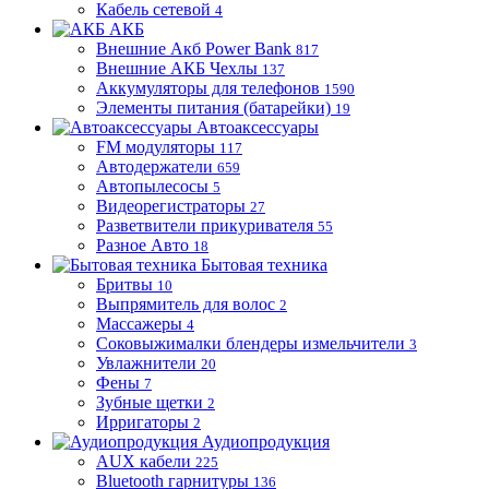
Кабель сетевой
4
АКБ
Внешние Акб Power Bank
817
Внешние АКБ Чехлы
137
Аккумуляторы для телефонов
1590
Элементы питания (батарейки)
19
Автоаксессуары
FM модуляторы
117
Автодержатели
659
Автопылесосы
5
Видеорегистраторы
27
Разветвители прикуривателя
55
Разное Авто
18
Бытовая техника
Бритвы
10
Выпрямитель для волос
2
Массажеры
4
Соковыжималки блендеры измельчители
3
Увлажнители
20
Фены
7
Зубные щетки
2
Ирригаторы
2
Аудиопродукция
AUX кабели
225
Bluetooth гарнитуры
136