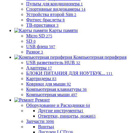
Пульты для кондиционера
1
Спортивные видеокамеры
14
Устройства второй Sim
2
Фитнес браслеты
8
ТВ-приставки
3
Карты памяти
Micro SD
275
SD
0
USB флеш
597
Разное
3
Компьютерная периферия
USB разветвитель HUB
32
Адаптеры
17
БЛОКИ ПИТАНИЯ ДЛЯ НОУТБУК...
111
Картридеры
83
Коврики для мыши
92
Компьютерная клавиатуры
36
Компьютерная мыши
497
Ремонт
Оборудование и Расходники
64
Другие инструменты
1
Отвертки, пинцеты, ножи
63
Запчасти
3096
Винты
4
Дисплеи LCD
336