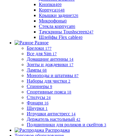
Кнопки
409
Корпуса
1648
Крышки задние
326
Микрофоны
0
Стекла корпуса
86
Тачскрины Toushscreen
247
Шлейфы Flex cable
40
Разное
Брелоки
177
Все для Sim
17
Домашние антенны
14
Зонты и дождевики
17
Лампы
68
Моноподы и штативы
87
Наборы для чистки
2
Спиннеры
9
Спортивные пояса
18
Стилусы
24
Фонари
16
Шнурки
1
Игрушки антистресс
14
Держатель настольный
42
Подшипники для роликов и скейтов
3
Распродажа
Торговое оборудование