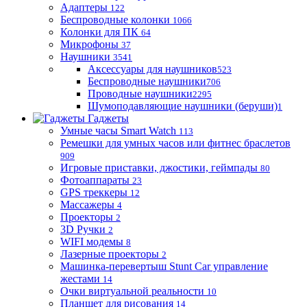
Адаптеры
122
Беспроводные колонки
1066
Колонки для ПК
64
Микрофоны
37
Наушники
3541
Аксессуары для наушников
523
Беспроводные наушники
706
Проводные наушники
2295
Шумоподавляющие наушники (беруши)
1
Гаджеты
Умные часы Smart Watch
113
Ремешки для умных часов или фитнес браслетов
909
Игровые приставки, джостики, геймпады
80
Фотоаппараты
23
GPS треккеры
12
Массажеры
4
Проекторы
2
3D Ручки
2
WIFI модемы
8
Лазерные проекторы
2
Машинка-перевертыш Stunt Car управление
жестами
14
Очки виртуальной реальности
10
Планшет для рисования
14