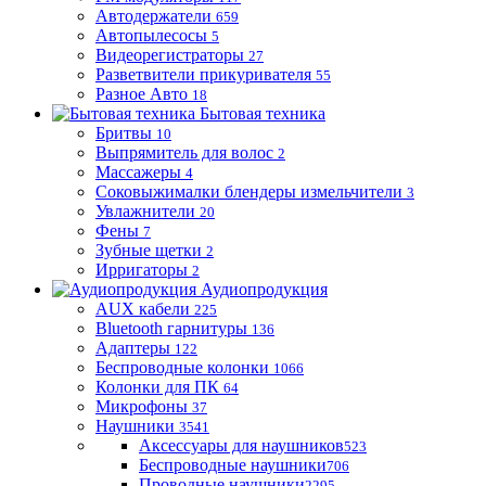
Автодержатели
659
Автопылесосы
5
Видеорегистраторы
27
Разветвители прикуривателя
55
Разное Авто
18
Бытовая техника
Бритвы
10
Выпрямитель для волос
2
Массажеры
4
Соковыжималки блендеры измельчители
3
Увлажнители
20
Фены
7
Зубные щетки
2
Ирригаторы
2
Аудиопродукция
AUX кабели
225
Bluetooth гарнитуры
136
Адаптеры
122
Беспроводные колонки
1066
Колонки для ПК
64
Микрофоны
37
Наушники
3541
Аксессуары для наушников
523
Беспроводные наушники
706
Проводные наушники
2295