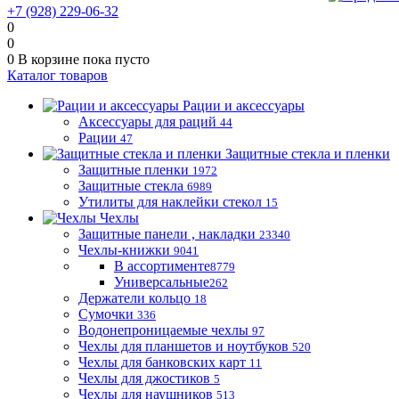
+7 (928) 229-06-32
0
0
0
В корзине
пока пусто
Каталог товаров
Рации и аксессуары
Аксессуары для раций
44
Рации
47
Защитные стекла и пленки
Защитные пленки
1972
Защитные стекла
6989
Утилиты для наклейки стекол
15
Чехлы
Защитные панели , накладки
23340
Чехлы-книжки
9041
В ассортименте
8779
Универсальные
262
Держатели кольцо
18
Сумочки
336
Водонепроницаемые чехлы
97
Чехлы для планшетов и ноутбуков
520
Чехлы для банковских карт
11
Чехлы для джостиков
5
Чехлы для наушников
513