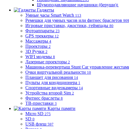
Шумоподавляющие наушники (беруши)
1
Гаджеты
Умные часы Smart Watch
113
Ремешки для умных часов или фитнес браслетов
90
Игровые приставки, джостики, геймпады
80
Фотоаппараты
23
GPS треккеры
12
Массажеры
4
Проекторы
2
3D Ручки
2
WIFI модемы
8
Лазерные проекторы
2
Машинка-перевертыш Stunt Car управление жестам
Очки виртуальной реальности
10
Планшет для рисования
14
Пульты для кондиционера
1
Спортивные видеокамеры
14
Устройства второй Sim
2
Фитнес браслеты
8
ТВ-приставки
3
Карты памяти
Micro SD
275
SD
0
USB флеш
597