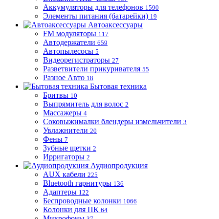
Аккумуляторы для телефонов
1590
Элементы питания (батарейки)
19
Автоаксессуары
FM модуляторы
117
Автодержатели
659
Автопылесосы
5
Видеорегистраторы
27
Разветвители прикуривателя
55
Разное Авто
18
Бытовая техника
Бритвы
10
Выпрямитель для волос
2
Массажеры
4
Соковыжималки блендеры измельчители
3
Увлажнители
20
Фены
7
Зубные щетки
2
Ирригаторы
2
Аудиопродукция
AUX кабели
225
Bluetooth гарнитуры
136
Адаптеры
122
Беспроводные колонки
1066
Колонки для ПК
64
Микрофоны
37