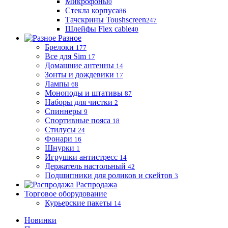
Микрофоны
0
Стекла корпуса
86
Тачскрины Toushscreen
247
Шлейфы Flex cable
40
Разное
Брелоки
177
Все для Sim
17
Домашние антенны
14
Зонты и дождевики
17
Лампы
68
Моноподы и штативы
87
Наборы для чистки
2
Спиннеры
9
Спортивные пояса
18
Стилусы
24
Фонари
16
Шнурки
1
Игрушки антистресс
14
Держатель настольный
42
Подшипники для роликов и скейтов
3
Распродажа
Торговое оборудование
Курьерские пакеты
14
Новинки