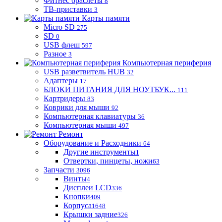
Фитнес браслеты
8
ТВ-приставки
3
Карты памяти
Micro SD
275
SD
0
USB флеш
597
Разное
3
Компьютерная периферия
USB разветвитель HUB
32
Адаптеры
17
БЛОКИ ПИТАНИЯ ДЛЯ НОУТБУК...
111
Картридеры
83
Коврики для мыши
92
Компьютерная клавиатуры
36
Компьютерная мыши
497
Ремонт
Оборудование и Расходники
64
Другие инструменты
1
Отвертки, пинцеты, ножи
63
Запчасти
3096
Винты
4
Дисплеи LCD
336
Кнопки
409
Корпуса
1648
Крышки задние
326