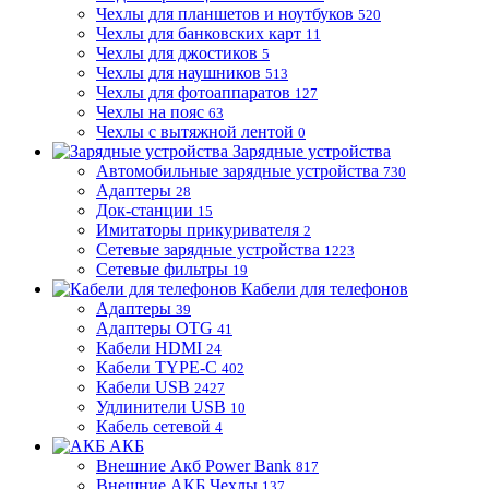
Чехлы для планшетов и ноутбуков
520
Чехлы для банковских карт
11
Чехлы для джостиков
5
Чехлы для наушников
513
Чехлы для фотоаппаратов
127
Чехлы на пояс
63
Чехлы с вытяжной лентой
0
Зарядные устройства
Автомобильные зарядные устройства
730
Адаптеры
28
Док-станции
15
Имитаторы прикуривателя
2
Сетевые зарядные устройства
1223
Сетевые фильтры
19
Кабели для телефонов
Адаптеры
39
Адаптеры OTG
41
Кабели HDMI
24
Кабели TYPE-C
402
Кабели USB
2427
Удлинители USB
10
Кабель сетевой
4
АКБ
Внешние Акб Power Bank
817
Внешние АКБ Чехлы
137