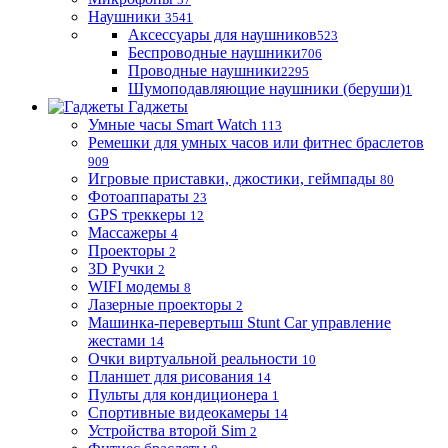
Наушники
3541
Аксессуары для наушников
523
Беспроводные наушники
706
Проводные наушники
2295
Шумоподавляющие наушники (беруши)
1
Гаджеты
Умные часы Smart Watch
113
Ремешки для умных часов или фитнес браслетов
909
Игровые приставки, джостики, геймпады
80
Фотоаппараты
23
GPS треккеры
12
Массажеры
4
Проекторы
2
3D Ручки
2
WIFI модемы
8
Лазерные проекторы
2
Машинка-перевертыш Stunt Car управление
жестами
14
Очки виртуальной реальности
10
Планшет для рисования
14
Пульты для кондиционера
1
Спортивные видеокамеры
14
Устройства второй Sim
2