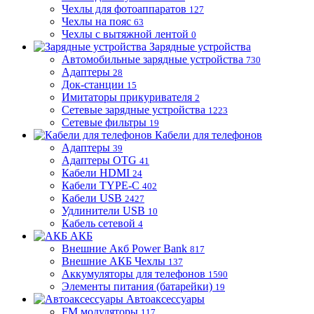
Чехлы для фотоаппаратов
127
Чехлы на пояс
63
Чехлы с вытяжной лентой
0
Зарядные устройства
Автомобильные зарядные устройства
730
Адаптеры
28
Док-станции
15
Имитаторы прикуривателя
2
Сетевые зарядные устройства
1223
Сетевые фильтры
19
Кабели для телефонов
Адаптеры
39
Адаптеры OTG
41
Кабели HDMI
24
Кабели TYPE-C
402
Кабели USB
2427
Удлинители USB
10
Кабель сетевой
4
АКБ
Внешние Акб Power Bank
817
Внешние АКБ Чехлы
137
Аккумуляторы для телефонов
1590
Элементы питания (батарейки)
19
Автоаксессуары
FM модуляторы
117