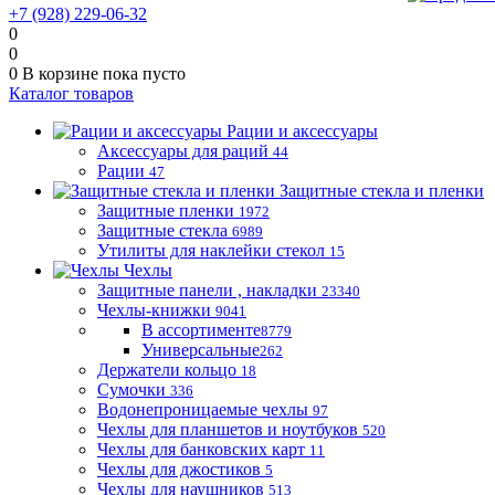
+7 (928) 229-06-32
0
0
0
В корзине
пока пусто
Каталог товаров
Рации и аксессуары
Аксессуары для раций
44
Рации
47
Защитные стекла и пленки
Защитные пленки
1972
Защитные стекла
6989
Утилиты для наклейки стекол
15
Чехлы
Защитные панели , накладки
23340
Чехлы-книжки
9041
В ассортименте
8779
Универсальные
262
Держатели кольцо
18
Сумочки
336
Водонепроницаемые чехлы
97
Чехлы для планшетов и ноутбуков
520
Чехлы для банковских карт
11
Чехлы для джостиков
5
Чехлы для наушников
513