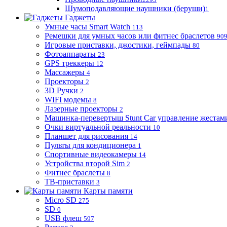
Шумоподавляющие наушники (беруши)
1
Гаджеты
Умные часы Smart Watch
113
Ремешки для умных часов или фитнес браслетов
90
Игровые приставки, джостики, геймпады
80
Фотоаппараты
23
GPS треккеры
12
Массажеры
4
Проекторы
2
3D Ручки
2
WIFI модемы
8
Лазерные проекторы
2
Машинка-перевертыш Stunt Car управление жестам
Очки виртуальной реальности
10
Планшет для рисования
14
Пульты для кондиционера
1
Спортивные видеокамеры
14
Устройства второй Sim
2
Фитнес браслеты
8
ТВ-приставки
3
Карты памяти
Micro SD
275
SD
0
USB флеш
597