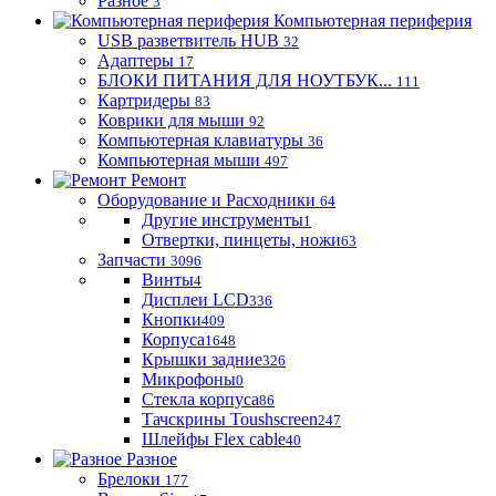
Разное
3
Компьютерная периферия
USB разветвитель HUB
32
Адаптеры
17
БЛОКИ ПИТАНИЯ ДЛЯ НОУТБУК...
111
Картридеры
83
Коврики для мыши
92
Компьютерная клавиатуры
36
Компьютерная мыши
497
Ремонт
Оборудование и Расходники
64
Другие инструменты
1
Отвертки, пинцеты, ножи
63
Запчасти
3096
Винты
4
Дисплеи LCD
336
Кнопки
409
Корпуса
1648
Крышки задние
326
Микрофоны
0
Стекла корпуса
86
Тачскрины Toushscreen
247
Шлейфы Flex cable
40
Разное
Брелоки
177