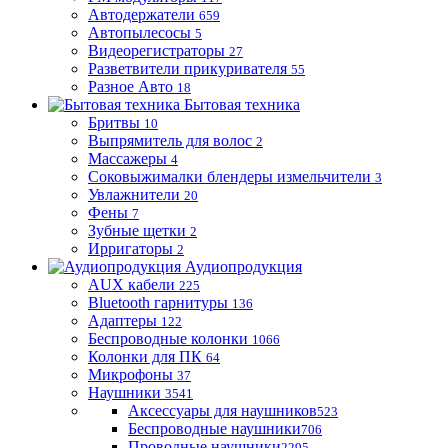
Автодержатели
659
Автопылесосы
5
Видеорегистраторы
27
Разветвители прикуривателя
55
Разное Авто
18
Бытовая техника
Бритвы
10
Выпрямитель для волос
2
Массажеры
4
Соковыжималки блендеры измельчители
3
Увлажнители
20
Фены
7
Зубные щетки
2
Ирригаторы
2
Аудиопродукция
AUX кабели
225
Bluetooth гарнитуры
136
Адаптеры
122
Беспроводные колонки
1066
Колонки для ПК
64
Микрофоны
37
Наушники
3541
Аксессуары для наушников
523
Беспроводные наушники
706
Проводные наушники
2295