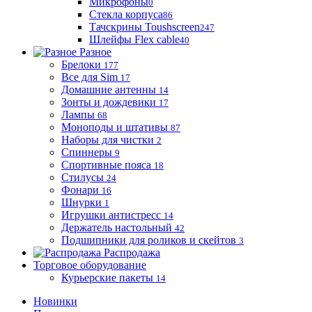
Микрофоны
0
Стекла корпуса
86
Тачскрины Toushscreen
247
Шлейфы Flex cable
40
Разное
Брелоки
177
Все для Sim
17
Домашние антенны
14
Зонты и дождевики
17
Лампы
68
Моноподы и штативы
87
Наборы для чистки
2
Спиннеры
9
Спортивные пояса
18
Стилусы
24
Фонари
16
Шнурки
1
Игрушки антистресс
14
Держатель настольный
42
Подшипники для роликов и скейтов
3
Распродажа
Торговое оборудование
Курьерские пакеты
14
Новинки