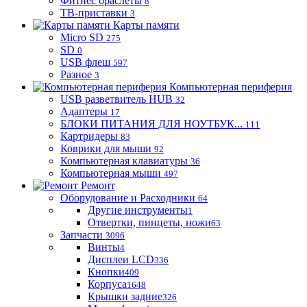
Фитнес браслеты
8
ТВ-приставки
3
Карты памяти
Micro SD
275
SD
0
USB флеш
597
Разное
3
Компьютерная периферия
USB разветвитель HUB
32
Адаптеры
17
БЛОКИ ПИТАНИЯ ДЛЯ НОУТБУК...
111
Картридеры
83
Коврики для мыши
92
Компьютерная клавиатуры
36
Компьютерная мыши
497
Ремонт
Оборудование и Расходники
64
Другие инструменты
1
Отвертки, пинцеты, ножи
63
Запчасти
3096
Винты
4
Дисплеи LCD
336
Кнопки
409
Корпуса
1648
Крышки задние
326