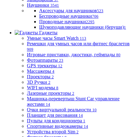
Наушники
3541
Аксессуары для наушников
523
Беспроводные наушники
706
Проводные наушники
2295
Шумоподавляющие наушники (беруши)
1
Гаджеты
Умные часы Smart Watch
113
Ремешки для умных часов или фитнес браслетов
909
Игровые приставки, джостики, геймпады
80
Фотоаппараты
23
GPS треккеры
12
Массажеры
4
Проекторы
2
3D Ручки
2
WIFI модемы
8
Лазерные проекторы
2
Машинка-перевертыш Stunt Car управление
жестами
14
Очки виртуальной реальности
10
Планшет для рисования
14
Пульты для кондиционера
1
Спортивные видеокамеры
14
Устройства второй Sim
2