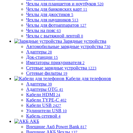
Чехлы для планшетов и ноутбуков
520
Чехлы для банковских карт
11
Чехлы для джостиков
5
Чехлы для наушников
513
Чехлы для фотоаппаратов
127
Чехлы на пояс
63
Чехлы с вытяжной лентой
0
Зарядные устройства
Автомобильные зарядные устройства
730
Адаптеры
28
Док-станции
15
Имитаторы прикуривателя
2
Сетевые зарядные устройства
1223
Сетевые фильтры
19
Кабели для телефонов
Адаптеры
39
Адаптеры OTG
41
Кабели HDMI
24
Кабели TYPE-C
402
Кабели USB
2427
Удлинители USB
10
Кабель сетевой
4
АКБ
Внешние Акб Power Bank
817
Внешние АКБ Чехлы
137