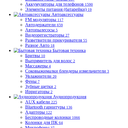
Аккумуляторы для телефонов
1590
Элементы питания (батарейки)
19
Автоаксессуары
FM модуляторы
117
Автодержатели
659
Автопылесосы
5
Видеорегистраторы
27
Разветвители прикуривателя
55
Разное Авто
18
Бытовая техника
Бритвы
10
Выпрямитель для волос
2
Массажеры
4
Соковыжималки блендеры измельчители
3
Увлажнители
20
Фены
7
Зубные щетки
2
Ирригаторы
2
Аудиопродукция
AUX кабели
225
Bluetooth гарнитуры
136
Адаптеры
122
Беспроводные колонки
1066
Колонки для ПК
64
Микрофоны
37