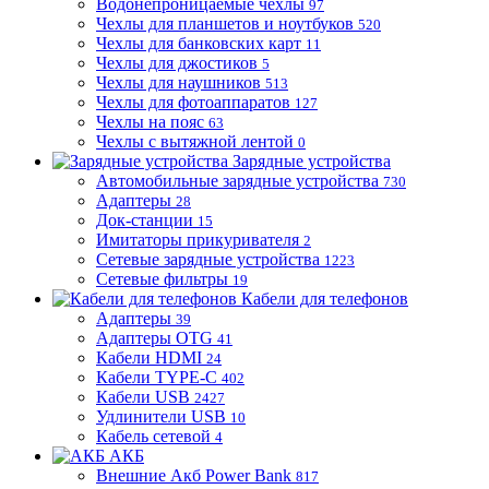
Водонепроницаемые чехлы
97
Чехлы для планшетов и ноутбуков
520
Чехлы для банковских карт
11
Чехлы для джостиков
5
Чехлы для наушников
513
Чехлы для фотоаппаратов
127
Чехлы на пояс
63
Чехлы с вытяжной лентой
0
Зарядные устройства
Автомобильные зарядные устройства
730
Адаптеры
28
Док-станции
15
Имитаторы прикуривателя
2
Сетевые зарядные устройства
1223
Сетевые фильтры
19
Кабели для телефонов
Адаптеры
39
Адаптеры OTG
41
Кабели HDMI
24
Кабели TYPE-C
402
Кабели USB
2427
Удлинители USB
10
Кабель сетевой
4
АКБ
Внешние Акб Power Bank
817