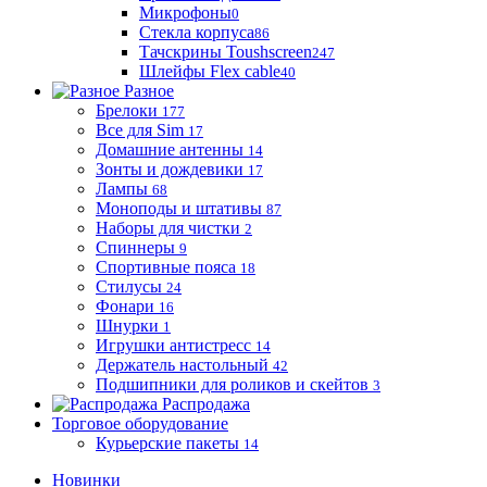
Микрофоны
0
Стекла корпуса
86
Тачскрины Toushscreen
247
Шлейфы Flex cable
40
Разное
Брелоки
177
Все для Sim
17
Домашние антенны
14
Зонты и дождевики
17
Лампы
68
Моноподы и штативы
87
Наборы для чистки
2
Спиннеры
9
Спортивные пояса
18
Стилусы
24
Фонари
16
Шнурки
1
Игрушки антистресс
14
Держатель настольный
42
Подшипники для роликов и скейтов
3
Распродажа
Торговое оборудование
Курьерские пакеты
14
Новинки