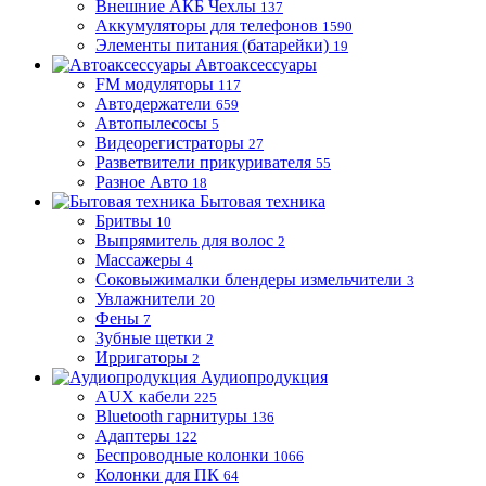
Внешние АКБ Чехлы
137
Аккумуляторы для телефонов
1590
Элементы питания (батарейки)
19
Автоаксессуары
FM модуляторы
117
Автодержатели
659
Автопылесосы
5
Видеорегистраторы
27
Разветвители прикуривателя
55
Разное Авто
18
Бытовая техника
Бритвы
10
Выпрямитель для волос
2
Массажеры
4
Соковыжималки блендеры измельчители
3
Увлажнители
20
Фены
7
Зубные щетки
2
Ирригаторы
2
Аудиопродукция
AUX кабели
225
Bluetooth гарнитуры
136
Адаптеры
122
Беспроводные колонки
1066
Колонки для ПК
64