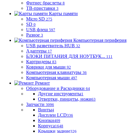
Фитнес браслеты
8
ТВ-приставки
3
Карты памяти
Micro SD
275
SD
0
USB флеш
597
Разное
3
Компьютерная периферия
USB разветвитель HUB
32
Адаптеры
17
БЛОКИ ПИТАНИЯ ДЛЯ НОУТБУК...
111
Картридеры
83
Коврики для мыши
92
Компьютерная клавиатуры
36
Компьютерная мыши
497
Ремонт
Оборудование и Расходники
64
Другие инструменты
1
Отвертки, пинцеты, ножи
63
Запчасти
3096
Винты
4
Дисплеи LCD
336
Кнопки
409
Корпуса
1648
Крышки задние
326