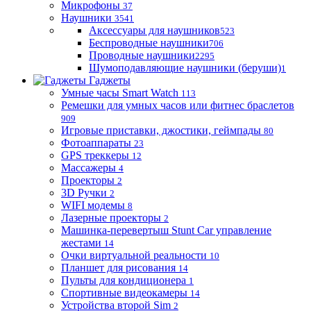
Микрофоны
37
Наушники
3541
Аксессуары для наушников
523
Беспроводные наушники
706
Проводные наушники
2295
Шумоподавляющие наушники (беруши)
1
Гаджеты
Умные часы Smart Watch
113
Ремешки для умных часов или фитнес браслетов
909
Игровые приставки, джостики, геймпады
80
Фотоаппараты
23
GPS треккеры
12
Массажеры
4
Проекторы
2
3D Ручки
2
WIFI модемы
8
Лазерные проекторы
2
Машинка-перевертыш Stunt Car управление
жестами
14
Очки виртуальной реальности
10
Планшет для рисования
14
Пульты для кондиционера
1
Спортивные видеокамеры
14
Устройства второй Sim
2