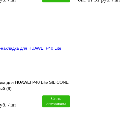
В корзину
лик
Сравнение
Купить в 1 клик
В
В избранное
наличии
н
дка для HUAWEI P40 Lite SILICONE
ый (9)
Стать
уб.
оптовиком
/ шт
В корзину