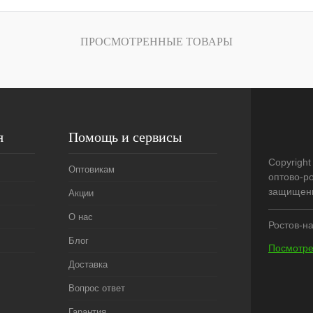
лик
Сравнение
ПРОСМОТРЕННЫЕ ТОВАРЫ
В
наличии
я
Помощь и сервисы
Copyright
Оптовикам
оптово-р
защищен
Акции
О нас
Ростов-на
Блог
Посмотре
Доставка
Вопрос ответ
Гарантия