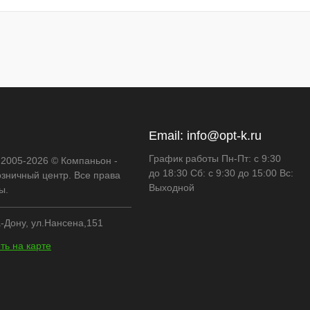
Email:
info@opt-k.ru
График работы Пн-Пт: с 9:30
 2005-2026 © Компаньон -
до 18:30 Сб: с 9:30 до 15:00 Вс:
озничный центр. Все права
Выходной
ы.
-Дону, ул.Нансена,151
ть на карте