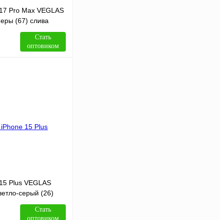
 17 Pro Max VEGLAS
еры (67) слива
Стать
оптовиком
В корзину
Сравнение
В
аличии
 15 Plus VEGLAS
етло-серый (26)
Стать
оптовиком