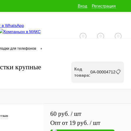
Вход
Регистрация
0
0
0
•
кладки для телефонов
+7 (928) 229-06-32
естки крупные
Код
📋
0А-00004712
товара:
60 руб.
/ шт
отзыв
Опт от 19 руб.
/ шт