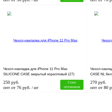
В корзину
Купить в 1 клик
Сравнение
Купить в 1 к
В избранное
В
В избранное
наличии
Чехол-накладка для iPhone 11 Pro Max
Чехол-накла
SILICONE CASE закрытый коралловый (27)
CASE NL бел
250 руб.
270 руб.
Стать
опт от 76 руб.
оптовиком
опт от 80 р
/ шт
В корзину