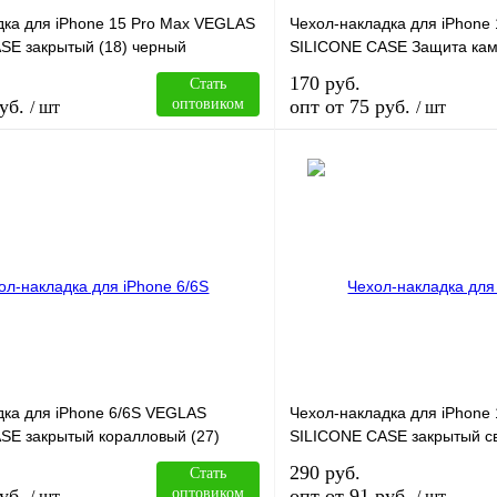
дка для iPhone 15 Pro Max VEGLAS
Чехол-накладка для iPhone
SE закрытый (18) черный
SILICONE CASE Защита кам
170 руб.
Стать
уб.
оптовиком
опт от 75 руб.
/ шт
/ шт
В корзину
лик
Сравнение
Купить в 1 клик
В
В избранное
наличии
н
дка для iPhone 6/6S VEGLAS
Чехол-накладка для iPhone
SE закрытый коралловый (27)
SILICONE CASE закрытый св
290 руб.
Стать
уб.
оптовиком
опт от 91 руб.
/ шт
/ шт