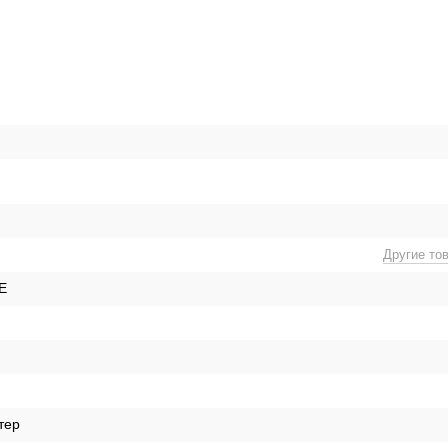
Другие то
E
тер