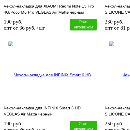
Чехол-накладка для XIAOMI Redmi Note 13 Pro
Чехол-накла
4G/Poco M6 Pro VEGLAS Air Matte черный
SILICONE CA
190 руб.
230 руб.
Стать
опт от 36 руб.
оптовиком
опт от 81 р
/ шт
В корзину
Купить в 1 клик
Сравнение
Купить в 1 к
В избранное
В
В избранное
наличии
Чехол-накладка для INFINIX Smart 6 HD
Чехол-накла
VEGLAS Air Matte черный
SILICONE CA
190 руб.
250 руб.
Стать
опт от 36 руб.
оптовиком
опт от 76 р
/ шт