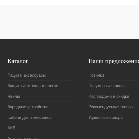
Купить в 1 клик
Сравнение
Купить в 1 к
В избранное
В
В избранное
наличии
Каталог
Наши предложени
Рации и аксессуары
Новинки
Защитные стекла и пленки
Популярные товары
Чехлы
Распродажи и скидки
Зарядные устройства
Рекомендуемые товары
Кабели для телефонов
Уцененные товары
АКБ
Автоаксессуары