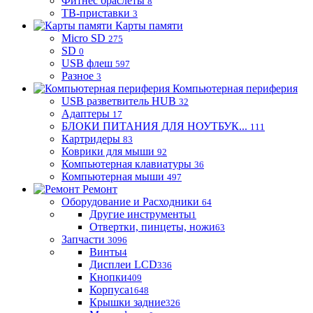
Фитнес браслеты
8
ТВ-приставки
3
Карты памяти
Micro SD
275
SD
0
USB флеш
597
Разное
3
Компьютерная периферия
USB разветвитель HUB
32
Адаптеры
17
БЛОКИ ПИТАНИЯ ДЛЯ НОУТБУК...
111
Картридеры
83
Коврики для мыши
92
Компьютерная клавиатуры
36
Компьютерная мыши
497
Ремонт
Оборудование и Расходники
64
Другие инструменты
1
Отвертки, пинцеты, ножи
63
Запчасти
3096
Винты
4
Дисплеи LCD
336
Кнопки
409
Корпуса
1648
Крышки задние
326