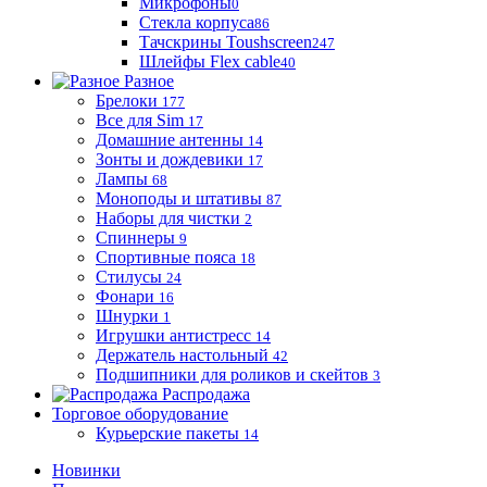
Микрофоны
0
Стекла корпуса
86
Тачскрины Toushscreen
247
Шлейфы Flex cable
40
Разное
Брелоки
177
Все для Sim
17
Домашние антенны
14
Зонты и дождевики
17
Лампы
68
Моноподы и штативы
87
Наборы для чистки
2
Спиннеры
9
Спортивные пояса
18
Стилусы
24
Фонари
16
Шнурки
1
Игрушки антистресс
14
Держатель настольный
42
Подшипники для роликов и скейтов
3
Распродажа
Торговое оборудование
Курьерские пакеты
14
Новинки