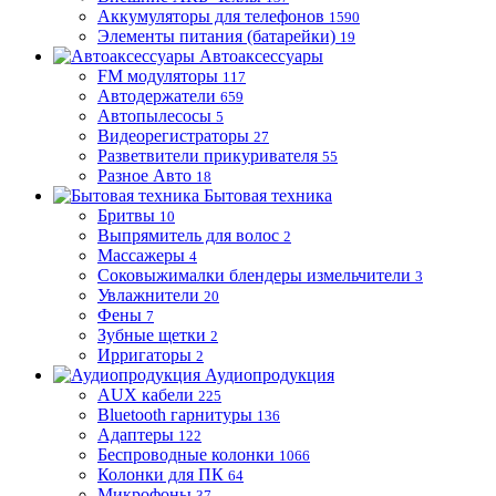
Аккумуляторы для телефонов
1590
Элементы питания (батарейки)
19
Автоаксессуары
FM модуляторы
117
Автодержатели
659
Автопылесосы
5
Видеорегистраторы
27
Разветвители прикуривателя
55
Разное Авто
18
Бытовая техника
Бритвы
10
Выпрямитель для волос
2
Массажеры
4
Соковыжималки блендеры измельчители
3
Увлажнители
20
Фены
7
Зубные щетки
2
Ирригаторы
2
Аудиопродукция
AUX кабели
225
Bluetooth гарнитуры
136
Адаптеры
122
Беспроводные колонки
1066
Колонки для ПК
64
Микрофоны
37