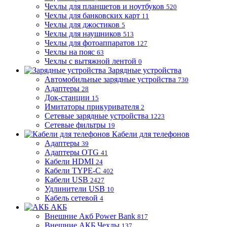
Чехлы для планшетов и ноутбуков
520
Чехлы для банковских карт
11
Чехлы для джостиков
5
Чехлы для наушников
513
Чехлы для фотоаппаратов
127
Чехлы на пояс
63
Чехлы с вытяжной лентой
0
Зарядные устройства
Автомобильные зарядные устройства
730
Адаптеры
28
Док-станции
15
Имитаторы прикуривателя
2
Сетевые зарядные устройства
1223
Сетевые фильтры
19
Кабели для телефонов
Адаптеры
39
Адаптеры OTG
41
Кабели HDMI
24
Кабели TYPE-C
402
Кабели USB
2427
Удлинители USB
10
Кабель сетевой
4
АКБ
Внешние Акб Power Bank
817
Внешние АКБ Чехлы
137