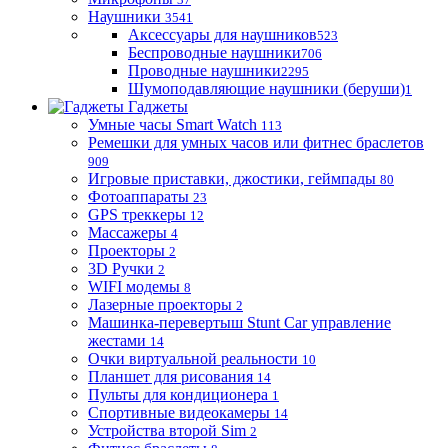
Наушники
3541
Аксессуары для наушников
523
Беспроводные наушники
706
Проводные наушники
2295
Шумоподавляющие наушники (беруши)
1
Гаджеты
Умные часы Smart Watch
113
Ремешки для умных часов или фитнес браслетов
909
Игровые приставки, джостики, геймпады
80
Фотоаппараты
23
GPS треккеры
12
Массажеры
4
Проекторы
2
3D Ручки
2
WIFI модемы
8
Лазерные проекторы
2
Машинка-перевертыш Stunt Car управление
жестами
14
Очки виртуальной реальности
10
Планшет для рисования
14
Пульты для кондиционера
1
Спортивные видеокамеры
14
Устройства второй Sim
2