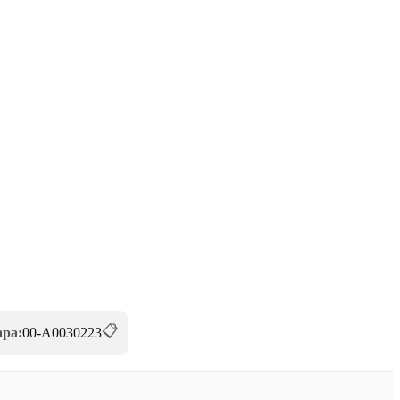
📋
ара:
00-А0030223