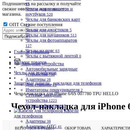
Подпишитесь на рассылку и получайте
97
свежие новости и акции нашего
Чехлы для планшетов и
магазина.
ноутбуков
520
Чехлы для банковских карт
ОПТ Свежие поступления
11
Чехлы для джостиков
5
Чехлы для наушников
513
Чехлы для фотоаппаратов
127
Чехлы на пояс
63
Главная страница
Чехлы с вытяжной лентой
0
•
Каталог товаров
Зарядные устройства
•
Автомобильные зарядные
Чехлы для телефонов
устройства
730
•
Адаптеры
28
Защитные панели , накладки для телефонов
Док-станции
15
•
Имитаторы прикуривателя
2
Чехол-накладка для iPhone 6/6S 007780 TPU HELLO
Сетевые зарядные
устройства
1223
Чехол-накладка для iPhone
Сетевые фильтры
19
Кабели
для телефонов
Адаптеры
39
Адаптеры OTG
41
ВЕРНУТЬСЯ В РАЗДЕЛ
ОБЗОР ТОВАРА
ХАРАКТЕРИСТ