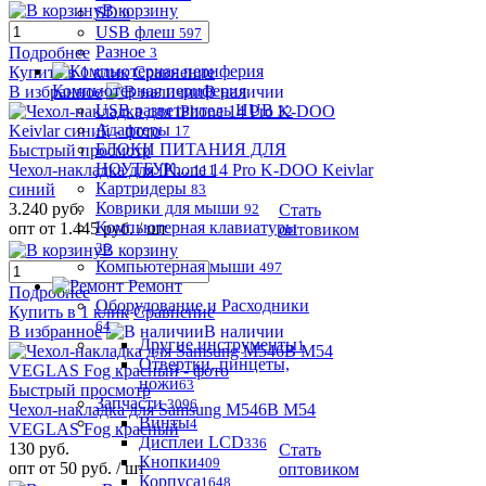
В корзину
SD
0
USB флеш
597
Разное
Подробнее
3
Купить в 1 клик
Сравнение
Компьютерная периферия
В избранное
В наличии
USB разветвитель HUB
32
Адаптеры
17
БЛОКИ ПИТАНИЯ ДЛЯ
Быстрый просмотр
НОУТБУК...
Чехол-накладка для iPhone 14 Pro K-DOO Keivlar
111
Картридеры
синий
83
Коврики для мыши
3.240 руб.
92
Стать
Компьютерная клавиатуры
опт от 1.445 руб.
/ шт
оптовиком
36
В корзину
Компьютерная мыши
497
Ремонт
Подробнее
Оборудование и Расходники
Купить в 1 клик
Сравнение
64
В избранное
В наличии
Другие инструменты
1
Отвертки, пинцеты,
ножи
63
Быстрый просмотр
Запчасти
3096
Чехол-накладка для Samsung M546B M54
Винты
4
VEGLAS Fog красный
Дисплеи LCD
336
130 руб.
Стать
Кнопки
409
опт от 50 руб.
/ шт
оптовиком
Корпуса
1648