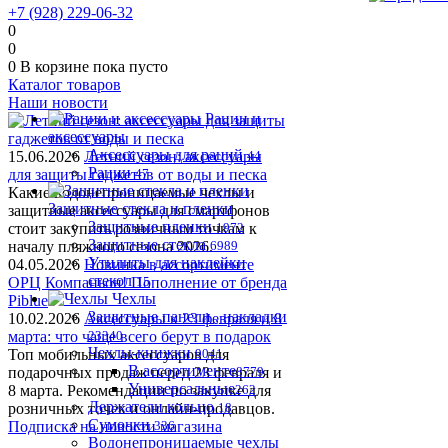
+7 (928) 229-06-32
0
0
0
В корзине
пока пусто
Каталог товаров
Наши новости
Рации и
аксессуары
Аксессуары для раций
15.06.2026
Летний сезон: аксессуары
44
Рации
для защиты гаджетов от воды и песка
47
Какие водонепроницаемые чехлы и
Защитные стекла и пленки
защитные аксессуары для смартфонов
Защитные пленки
стоит закупить розничным точкам к
1972
Защитные стекла
началу пляжного сезона 2026.
6989
Утилиты для наклейки
04.05.2026
Новинка в ассортименте
стекол
OРЦ Компаньон! Пополнение от бренда
15
Чехлы
Piblue
Защитные панели , накладки
10.02.2026
Аксессуары к 23 февраля и 8
марта: что чаще всего берут в подарок
23340
Чехлы-книжки
Топ мобильных аксессуаров для
9041
В ассортименте
подарочных продаж перед 23 февраля и
8779
Универсальные
8 марта. Рекомендации по закупке для
262
Держатели кольцо
розничных точек и онлайн-продавцов.
18
Сумочки
Подписка на новости магазина
336
Водонепроницаемые чехлы