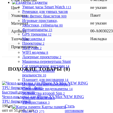
Гаджеты
Умные часы Smart Watch
113
не указан
Цвет
Ремешки для умных часов
Пакет
Упаковка
или фитнес браслетов
909
Игровые приставки,
не указан
Материал
джостики, геймпады
80
Фотоаппараты
23
00-А0030223
Артикул
GPS треккеры
12
Массажеры
Накладка
Тип чехла
4
Проекторы
2
Производитель
3D Ручки
2
WIFI модемы
8
Лазерные проекторы
2
Машинка-перевертыш Stunt
Car управление жестами
14
ПОХОЖИЕ ТОВАРЫ (8)
Очки виртуальной
реальности
10
Планшет для рисования
14
Пульты для кондиционера
1
Спортивные видеокамеры
14
Быстрый просмотр
Устройства второй Sim
2
Чехол-накладка для iPhone XS Max NEW RING
Фитнес браслеты
8
TPU бирюзовый
ТВ-приставки
3
190 руб.
Стать
Карты памяти
опт от 51 руб.
/ шт
оптовиком
Micro SD
275