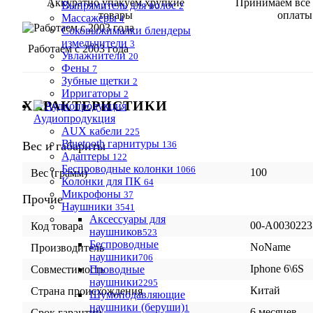
Аккуратно упакуем хрупкие
Принимаем все
Выпрямитель для волос
2
товары
оплаты
Массажеры
4
Соковыжималки блендеры
измельчители
3
Работаем с 2003 года
Увлажнители
20
Фены
7
Зубные щетки
2
Ирригаторы
2
ХАРАКТЕРИСТИКИ
Аудиопродукция
AUX кабели
225
Bluetooth гарнитуры
Вес и габариты
136
Адаптеры
122
Беспроводные колонки
1066
100
Вес (грамм)
Колонки для ПК
64
Микрофоны
37
Прочие
Наушники
3541
Аксессуары для
00-А0030223
Код товара
наушников
523
Беспроводные
NoName
Производитель
наушники
706
Iphone 6\6S
Проводные
Совместимость
наушники
2295
Китай
Страна происхождения
Шумоподавляющие
наушники (беруши)
1
6 месяцев
Срок гарантии