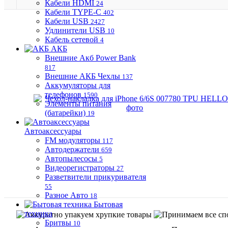
Кабели HDMI
24
Кабели TYPE-C
402
Кабели USB
2427
Удлинители USB
10
Кабель сетевой
4
АКБ
Внешние Акб Power Bank
817
Внешние АКБ Чехлы
137
Аккумуляторы для
телефонов
1590
Элементы питания
(батарейки)
19
Автоаксессуары
FM модуляторы
117
Автодержатели
659
Автопылесосы
5
Видеорегистраторы
27
Разветвители прикуривателя
55
Разное Авто
18
Бытовая
техника
Бритвы
10