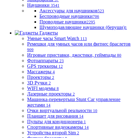
Наушники
3541
Аксессуары для наушников
523
Беспроводные наушники
706
Проводные наушники
2295
Шумоподавляющие наушники (беруши)
1
Гаджеты
Умные часы Smart Watch
113
Ремешки для умных часов или фитнес браслетов
909
Игровые приставки, джостики, геймпады
80
Фотоаппараты
23
GPS треккеры
12
Массажеры
4
Проекторы
2
3D Ручки
2
WIFI модемы
8
Лазерные проекторы
2
Машинка-перевертыш Stunt Car управление
жестами
14
Очки виртуальной реальности
10
Планшет для рисования
14
Пульты для кондиционера
1
Спортивные видеокамеры
14
Устройства второй Sim
2