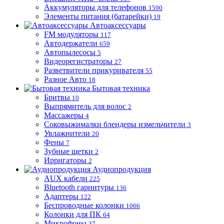
Аккумуляторы для телефонов
1590
Элементы питания (батарейки)
19
Автоаксессуары
FM модуляторы
117
Автодержатели
659
Автопылесосы
5
Видеорегистраторы
27
Разветвители прикуривателя
55
Разное Авто
18
Бытовая техника
Бритвы
10
Выпрямитель для волос
2
Массажеры
4
Соковыжималки блендеры измельчители
3
Увлажнители
20
Фены
7
Зубные щетки
2
Ирригаторы
2
Аудиопродукция
AUX кабели
225
Bluetooth гарнитуры
136
Адаптеры
122
Беспроводные колонки
1066
Колонки для ПК
64
Микрофоны
37