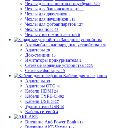
Чехлы для планшетов и ноутбуков
520
Чехлы для банковских карт
11
Чехлы для джостиков
5
Чехлы для наушников
513
Чехлы для фотоаппаратов
127
Чехлы на пояс
63
Чехлы с вытяжной лентой
0
Зарядные устройства
Автомобильные зарядные устройства
730
Адаптеры
28
Док-станции
15
Имитаторы прикуривателя
2
Сетевые зарядные устройства
1223
Сетевые фильтры
19
Кабели для телефонов
Адаптеры
39
Адаптеры OTG
41
Кабели HDMI
24
Кабели TYPE-C
402
Кабели USB
2427
Удлинители USB
10
Кабель сетевой
4
АКБ
Внешние Акб Power Bank
817
Внешние АКБ Чехлы
137