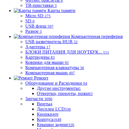
Фитнес браслеты
8
ТВ-приставки
3
Карты памяти
Micro SD
275
SD
0
USB флеш
597
Разное
3
Компьютерная периферия
USB разветвитель HUB
32
Адаптеры
17
БЛОКИ ПИТАНИЯ ДЛЯ НОУТБУК...
111
Картридеры
83
Коврики для мыши
92
Компьютерная клавиатуры
36
Компьютерная мыши
497
Ремонт
Оборудование и Расходники
64
Другие инструменты
1
Отвертки, пинцеты, ножи
63
Запчасти
3096
Винты
4
Дисплеи LCD
336
Кнопки
409
Корпуса
1648
Крышки задние
326