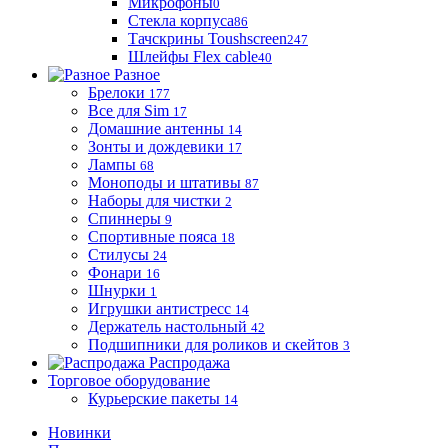
Микрофоны
0
Стекла корпуса
86
Тачскрины Toushscreen
247
Шлейфы Flex cable
40
Разное
Брелоки
177
Все для Sim
17
Домашние антенны
14
Зонты и дождевики
17
Лампы
68
Моноподы и штативы
87
Наборы для чистки
2
Спиннеры
9
Спортивные пояса
18
Стилусы
24
Фонари
16
Шнурки
1
Игрушки антистресс
14
Держатель настольный
42
Подшипники для роликов и скейтов
3
Распродажа
Торговое оборудование
Курьерские пакеты
14
Новинки