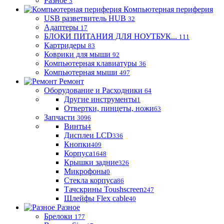
Разное
3
Компьютерная периферия
USB разветвитель HUB
32
Адаптеры
17
БЛОКИ ПИТАНИЯ ДЛЯ НОУТБУК...
111
Картридеры
83
Коврики для мыши
92
Компьютерная клавиатуры
36
Компьютерная мыши
497
Ремонт
Оборудование и Расходники
64
Другие инструменты
1
Отвертки, пинцеты, ножи
63
Запчасти
3096
Винты
4
Дисплеи LCD
336
Кнопки
409
Корпуса
1648
Крышки задние
326
Микрофоны
0
Стекла корпуса
86
Тачскрины Toushscreen
247
Шлейфы Flex cable
40
Разное
Брелоки
177