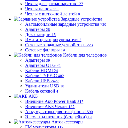
Чехлы для фотоаппаратов
127
Чехлы на пояс
63
Чехлы с вытяжной лентой
0
Зарядные устройства
Автомобильные зарядные устройства
730
Адаптеры
28
Док-станции
15
Имитаторы прикуривателя
2
Сетевые зарядные устройства
1223
Сетевые фильтры
19
Кабели для телефонов
Адаптеры
39
Адаптеры OTG
41
Кабели HDMI
24
Кабели TYPE-C
402
Кабели USB
2427
Удлинители USB
10
Кабель сетевой
4
АКБ
Внешние Акб Power Bank
817
Внешние АКБ Чехлы
137
Аккумуляторы для телефонов
1590
Элементы питания (батарейки)
19
Автоаксессуары
FM модуляторы
117