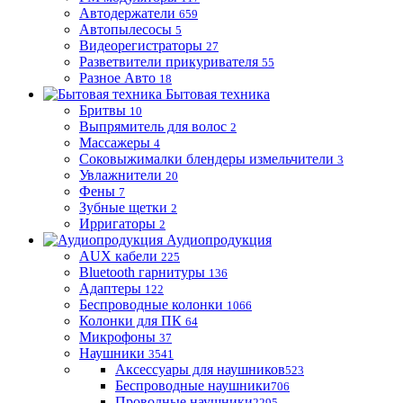
Автодержатели
659
Автопылесосы
5
Видеорегистраторы
27
Разветвители прикуривателя
55
Разное Авто
18
Бытовая техника
Бритвы
10
Выпрямитель для волос
2
Массажеры
4
Соковыжималки блендеры измельчители
3
Увлажнители
20
Фены
7
Зубные щетки
2
Ирригаторы
2
Аудиопродукция
AUX кабели
225
Bluetooth гарнитуры
136
Адаптеры
122
Беспроводные колонки
1066
Колонки для ПК
64
Микрофоны
37
Наушники
3541
Аксессуары для наушников
523
Беспроводные наушники
706
Проводные наушники
2295