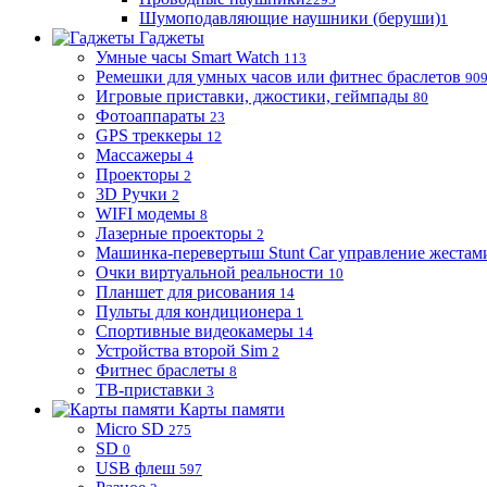
Шумоподавляющие наушники (беруши)
1
Гаджеты
Умные часы Smart Watch
113
Ремешки для умных часов или фитнес браслетов
90
Игровые приставки, джостики, геймпады
80
Фотоаппараты
23
GPS треккеры
12
Массажеры
4
Проекторы
2
3D Ручки
2
WIFI модемы
8
Лазерные проекторы
2
Машинка-перевертыш Stunt Car управление жестам
Очки виртуальной реальности
10
Планшет для рисования
14
Пульты для кондиционера
1
Спортивные видеокамеры
14
Устройства второй Sim
2
Фитнес браслеты
8
ТВ-приставки
3
Карты памяти
Micro SD
275
SD
0
USB флеш
597