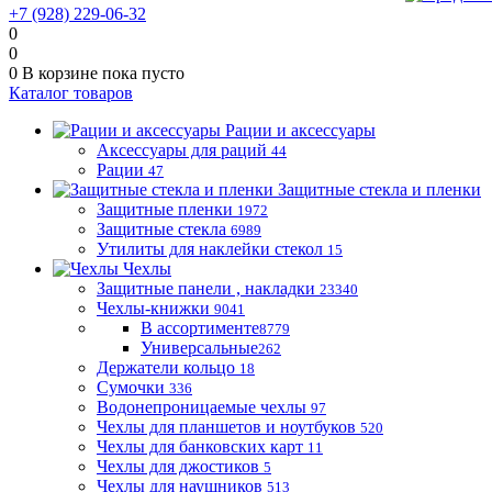
+7 (928) 229-06-32
0
0
0
В корзине
пока пусто
Каталог товаров
Рации и аксессуары
Аксессуары для раций
44
Рации
47
Защитные стекла и пленки
Защитные пленки
1972
Защитные стекла
6989
Утилиты для наклейки стекол
15
Чехлы
Защитные панели , накладки
23340
Чехлы-книжки
9041
В ассортименте
8779
Универсальные
262
Держатели кольцо
18
Сумочки
336
Водонепроницаемые чехлы
97
Чехлы для планшетов и ноутбуков
520
Чехлы для банковских карт
11
Чехлы для джостиков
5
Чехлы для наушников
513