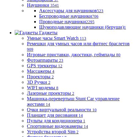
Наушники
3541
Аксессуары для наушников
523
Беспроводные наушники
706
Проводные наушники
2295
Шумоподавляющие наушники (беруши)
1
Гаджеты
Умные часы Smart Watch
113
Ремешки для умных часов или фитнес браслетов
909
Игровые приставки, джостики, геймпады
80
Фотоаппараты
23
GPS треккеры
12
Массажеры
4
Проекторы
2
3D Ручки
2
WIFI модемы
8
Лазерные проекторы
2
Машинка-перевертыш Stunt Car управление
жестами
14
Очки виртуальной реальности
10
Планшет для рисования
14
Пульты для кондиционера
1
Спортивные видеокамеры
14
Устройства второй Sim
2