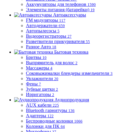
Аккумуляторы для телефонов
1590
Элементы питания (батарейки)
19
Автоаксессуары
FM модуляторы
117
Автодержатели
659
Автопылесосы
5
Видеорегистраторы
27
Разветвители прикуривателя
55
Разное Авто
18
Бытовая техника
Бритвы
10
Выпрямитель для волос
2
Массажеры
4
Соковыжималки блендеры измельчители
3
Увлажнители
20
Фены
7
Зубные щетки
2
Ирригаторы
2
Аудиопродукция
AUX кабели
225
Bluetooth гарнитуры
136
Адаптеры
122
Беспроводные колонки
1066
Колонки для ПК
64
Микрофоны
37