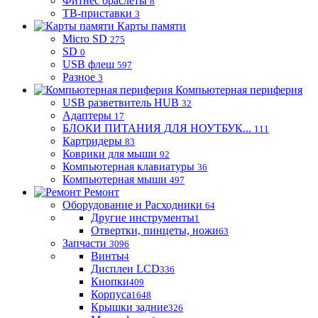
Фитнес браслеты
8
ТВ-приставки
3
Карты памяти
Micro SD
275
SD
0
USB флеш
597
Разное
3
Компьютерная периферия
USB разветвитель HUB
32
Адаптеры
17
БЛОКИ ПИТАНИЯ ДЛЯ НОУТБУК...
111
Картридеры
83
Коврики для мыши
92
Компьютерная клавиатуры
36
Компьютерная мыши
497
Ремонт
Оборудование и Расходники
64
Другие инструменты
1
Отвертки, пинцеты, ножи
63
Запчасти
3096
Винты
4
Дисплеи LCD
336
Кнопки
409
Корпуса
1648
Крышки задние
326