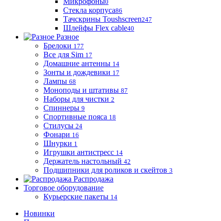
Микрофоны
0
Стекла корпуса
86
Тачскрины Toushscreen
247
Шлейфы Flex cable
40
Разное
Брелоки
177
Все для Sim
17
Домашние антенны
14
Зонты и дождевики
17
Лампы
68
Моноподы и штативы
87
Наборы для чистки
2
Спиннеры
9
Спортивные пояса
18
Стилусы
24
Фонари
16
Шнурки
1
Игрушки антистресс
14
Держатель настольный
42
Подшипники для роликов и скейтов
3
Распродажа
Торговое оборудование
Курьерские пакеты
14
Новинки