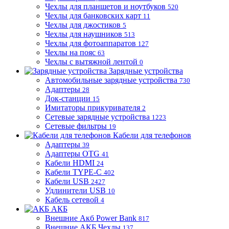
Чехлы для планшетов и ноутбуков
520
Чехлы для банковских карт
11
Чехлы для джостиков
5
Чехлы для наушников
513
Чехлы для фотоаппаратов
127
Чехлы на пояс
63
Чехлы с вытяжной лентой
0
Зарядные устройства
Автомобильные зарядные устройства
730
Адаптеры
28
Док-станции
15
Имитаторы прикуривателя
2
Сетевые зарядные устройства
1223
Сетевые фильтры
19
Кабели для телефонов
Адаптеры
39
Адаптеры OTG
41
Кабели HDMI
24
Кабели TYPE-C
402
Кабели USB
2427
Удлинители USB
10
Кабель сетевой
4
АКБ
Внешние Акб Power Bank
817
Внешние АКБ Чехлы
137