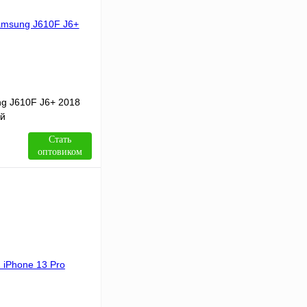
g J610F J6+ 2018
ый
Стать
оптовиком
В корзину
Сравнение
В
аличии