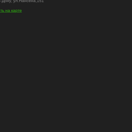
-Дону, ул.Нансена,151
ть на карте