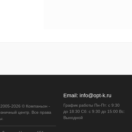
Email:
info@opt-k.ru
График работы Пн-Пт: с 9:30
 2005-2026 © Компаньон -
до 18:30 Сб: с 9:30 до 15:00 Вс:
озничный центр. Все права
Выходной
ы.