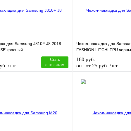
дка для Samsung J810F J8 2018
Чехол-накладка для Samsun
SE красный
FASHION LITCHI TPU черн
180 руб.
Стать
уб.
оптовиком
опт от 25 руб.
/ шт
/ шт
В корзину
лик
Сравнение
Купить в 1 клик
В
В избранное
наличии
н