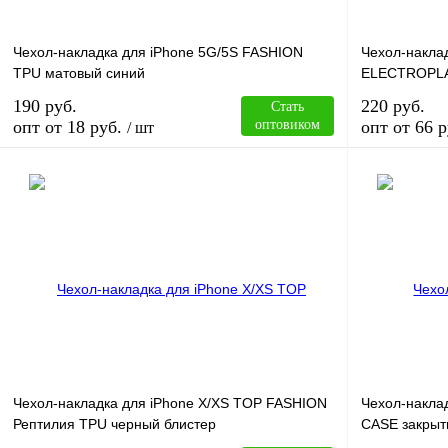
Чехол-накладка для iPhone 5G/5S FASHION
Чехол-накла
TPU матовый синий
ELECTROPLA
190 руб.
220 руб.
Стать
опт от 18 руб.
оптовиком
опт от 66 р
/ шт
В корзину
Купить в 1 клик
Сравнение
Купить в 1 к
В избранное
В
В избранное
наличии
Чехол-накладка для iPhone X/XS TOP FASHION
Чехол-наклад
Рептилия TPU черный блистер
CASE закрыт