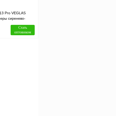
 13 Pro VEGLAS
еры сиренево-
Стать
оптовиком
В корзину
Сравнение
В
аличии