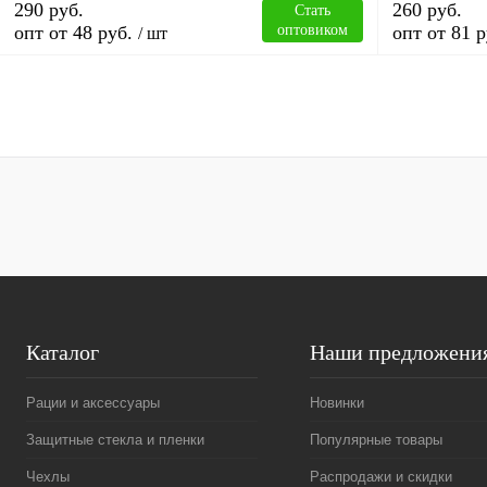
290 руб.
260 руб.
Стать
опт от 48 руб.
оптовиком
опт от 81 р
/ шт
В корзину
Купить в 1 клик
Сравнение
Купить в 1 к
В избранное
В
В избранное
наличии
Каталог
Наши предложени
Рации и аксессуары
Новинки
Защитные стекла и пленки
Популярные товары
Чехлы
Распродажи и скидки