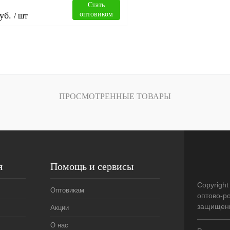
Стать
уб.
оптовиком
/ шт
В корзину
лик
Сравнение
ПРОСМОТРЕННЫЕ ТОВАРЫ
В
наличии
я
Помощь и сервисы
Copyright
Оптовикам
оптово-р
защищен
Акции
О нас