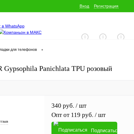
Вход
Регистрация
0
0
0
•
кладки для телефонов
+7 (928) 229-06-32
Gypsophila Panichlata TPU розовый
340 руб.
/ шт
Опт от 119 руб.
/ шт
отзыв
Подписаться