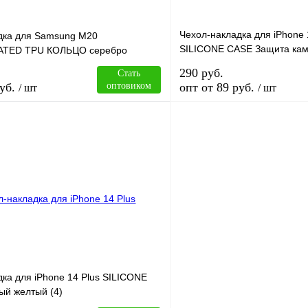
Чехол-накладка для iPhone
дка для Samsung M20
SILICONE CASE Защита кам
TED TPU КОЛЬЦО серебро
голубой (5)
290 руб.
Стать
уб.
оптовиком
опт от 89 руб.
/ шт
/ шт
В корзину
лик
Сравнение
Купить в 1 клик
В
В избранное
наличии
н
ка для iPhone 14 Plus SILICONE
ый желтый (4)