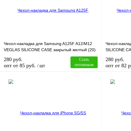
Чехол-накладка для Samsung A125F A12/M12
Чехол-накла
VEGLAS SILICONE CASE закрытый желтый (20)
SILICONE CA
280 руб.
280 руб.
Стать
опт от 85 руб.
оптовиком
опт от 82 р
/ шт
В корзину
Купить в 1 клик
Сравнение
Купить в 1 к
В избранное
В
В избранное
наличии