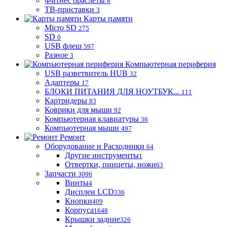
Фитнес браслеты
8
ТВ-приставки
3
Карты памяти
Micro SD
275
SD
0
USB флеш
597
Разное
3
Компьютерная периферия
USB разветвитель HUB
32
Адаптеры
17
БЛОКИ ПИТАНИЯ ДЛЯ НОУТБУК...
111
Картридеры
83
Коврики для мыши
92
Компьютерная клавиатуры
36
Компьютерная мыши
497
Ремонт
Оборудование и Расходники
64
Другие инструменты
1
Отвертки, пинцеты, ножи
63
Запчасти
3096
Винты
4
Дисплеи LCD
336
Кнопки
409
Корпуса
1648
Крышки задние
326