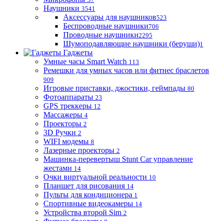
Наушники
3541
Аксессуары для наушников
523
Беспроводные наушники
706
Проводные наушники
2295
Шумоподавляющие наушники (беруши)
1
Гаджеты
Умные часы Smart Watch
113
Ремешки для умных часов или фитнес браслетов
909
Игровые приставки, джостики, геймпады
80
Фотоаппараты
23
GPS треккеры
12
Массажеры
4
Проекторы
2
3D Ручки
2
WIFI модемы
8
Лазерные проекторы
2
Машинка-перевертыш Stunt Car управление
жестами
14
Очки виртуальной реальности
10
Планшет для рисования
14
Пульты для кондиционера
1
Спортивные видеокамеры
14
Устройства второй Sim
2