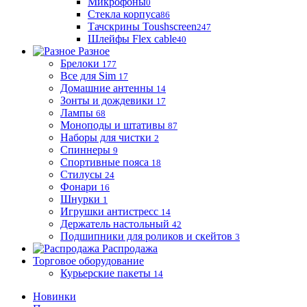
Микрофоны
0
Стекла корпуса
86
Тачскрины Toushscreen
247
Шлейфы Flex cable
40
Разное
Брелоки
177
Все для Sim
17
Домашние антенны
14
Зонты и дождевики
17
Лампы
68
Моноподы и штативы
87
Наборы для чистки
2
Спиннеры
9
Спортивные пояса
18
Стилусы
24
Фонари
16
Шнурки
1
Игрушки антистресс
14
Держатель настольный
42
Подшипники для роликов и скейтов
3
Распродажа
Торговое оборудование
Курьерские пакеты
14
Новинки