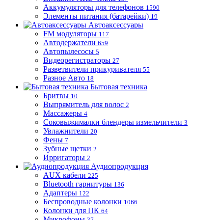
Аккумуляторы для телефонов
1590
Элементы питания (батарейки)
19
Автоаксессуары
FM модуляторы
117
Автодержатели
659
Автопылесосы
5
Видеорегистраторы
27
Разветвители прикуривателя
55
Разное Авто
18
Бытовая техника
Бритвы
10
Выпрямитель для волос
2
Массажеры
4
Соковыжималки блендеры измельчители
3
Увлажнители
20
Фены
7
Зубные щетки
2
Ирригаторы
2
Аудиопродукция
AUX кабели
225
Bluetooth гарнитуры
136
Адаптеры
122
Беспроводные колонки
1066
Колонки для ПК
64
Микрофоны
37