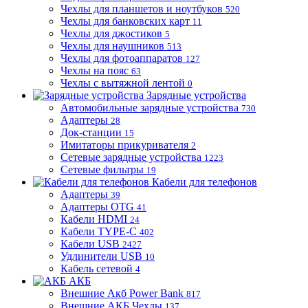
Чехлы для планшетов и ноутбуков
520
Чехлы для банковских карт
11
Чехлы для джостиков
5
Чехлы для наушников
513
Чехлы для фотоаппаратов
127
Чехлы на пояс
63
Чехлы с вытяжной лентой
0
Зарядные устройства
Автомобильные зарядные устройства
730
Адаптеры
28
Док-станции
15
Имитаторы прикуривателя
2
Сетевые зарядные устройства
1223
Сетевые фильтры
19
Кабели для телефонов
Адаптеры
39
Адаптеры OTG
41
Кабели HDMI
24
Кабели TYPE-C
402
Кабели USB
2427
Удлинители USB
10
Кабель сетевой
4
АКБ
Внешние Акб Power Bank
817
Внешние АКБ Чехлы
137