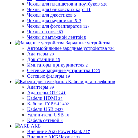
Чехлы для планшетов и ноутбуков
520
Чехлы для банковских карт
11
Чехлы для джостиков
5
Чехлы для наушников
513
Чехлы для фотоаппаратов
127
Чехлы на пояс
63
Чехлы с вытяжной лентой
0
Зарядные устройства
Автомобильные зарядные устройства
730
Адаптеры
28
Док-станции
15
Имитаторы прикуривателя
2
Сетевые зарядные устройства
1223
Сетевые фильтры
19
Кабели для телефонов
Адаптеры
39
Адаптеры OTG
41
Кабели HDMI
24
Кабели TYPE-C
402
Кабели USB
2427
Удлинители USB
10
Кабель сетевой
4
АКБ
Внешние Акб Power Bank
817
Внешние АКБ Чехлы
137