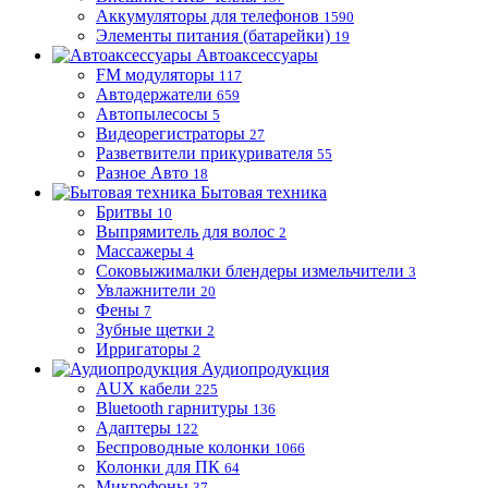
Аккумуляторы для телефонов
1590
Элементы питания (батарейки)
19
Автоаксессуары
FM модуляторы
117
Автодержатели
659
Автопылесосы
5
Видеорегистраторы
27
Разветвители прикуривателя
55
Разное Авто
18
Бытовая техника
Бритвы
10
Выпрямитель для волос
2
Массажеры
4
Соковыжималки блендеры измельчители
3
Увлажнители
20
Фены
7
Зубные щетки
2
Ирригаторы
2
Аудиопродукция
AUX кабели
225
Bluetooth гарнитуры
136
Адаптеры
122
Беспроводные колонки
1066
Колонки для ПК
64
Микрофоны
37