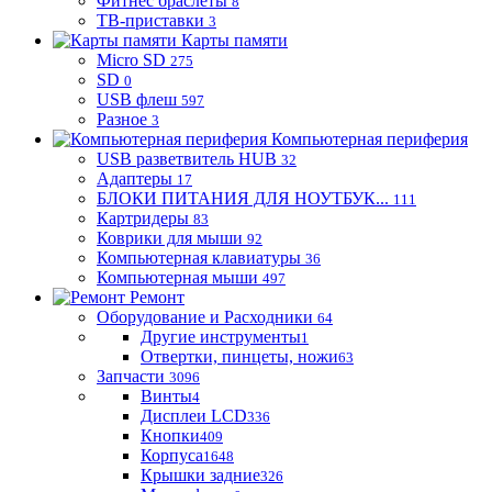
Фитнес браслеты
8
ТВ-приставки
3
Карты памяти
Micro SD
275
SD
0
USB флеш
597
Разное
3
Компьютерная периферия
USB разветвитель HUB
32
Адаптеры
17
БЛОКИ ПИТАНИЯ ДЛЯ НОУТБУК...
111
Картридеры
83
Коврики для мыши
92
Компьютерная клавиатуры
36
Компьютерная мыши
497
Ремонт
Оборудование и Расходники
64
Другие инструменты
1
Отвертки, пинцеты, ножи
63
Запчасти
3096
Винты
4
Дисплеи LCD
336
Кнопки
409
Корпуса
1648
Крышки задние
326