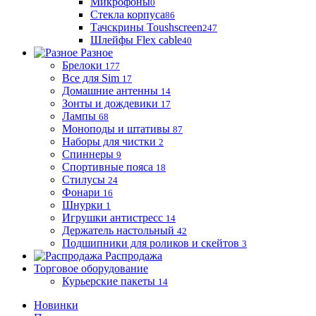
Микрофоны
0
Стекла корпуса
86
Тачскрины Toushscreen
247
Шлейфы Flex cable
40
Разное
Брелоки
177
Все для Sim
17
Домашние антенны
14
Зонты и дождевики
17
Лампы
68
Моноподы и штативы
87
Наборы для чистки
2
Спиннеры
9
Спортивные пояса
18
Стилусы
24
Фонари
16
Шнурки
1
Игрушки антистресс
14
Держатель настольный
42
Подшипники для роликов и скейтов
3
Распродажа
Торговое оборудование
Курьерские пакеты
14
Новинки