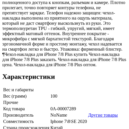
полноценного доступа к кнопкам, разъемам и камере. Плотно
прилегает, точно повторяет контуры телефона, не
препятствует зарядке. Телефон надежно защищен: чехол-
накладка выполнена из приятного на ощупь материала,
который не даст смартфону выскользнуть из руки. Это
термополиуретан TPU - гибкий, упругий, мягкий, имеет
эффектный матовый оттенок. Внутреннее покрытие -
микрофибра с мягкой бархатистой текстурой. Благодаря
эргономичной форме и простому монтажу, чехол надевается
на смартфон легко и быстро. Упаковка: фирменный блистер.
¶Чехол-накладка для iPhone 7/8 Plus купить Чехол-накладка
для iPhone 7/8 Plus заказать. Чехол-накладка для iPhone 7/8 Plus
цена. Чехол-накладка для iPhone 7/8 Plus оптом.
Характеристики
Вес и габариты
Вес (грамм)
100
Прочие
Код товара
0А-00007289
Производитель
NoName
Другие товары
Совместимость
Iphone 7\8\SE 2020
Страна происхождения
Китай