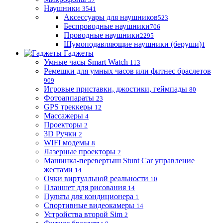
Наушники
3541
Аксессуары для наушников
523
Беспроводные наушники
706
Проводные наушники
2295
Шумоподавляющие наушники (беруши)
1
Гаджеты
Умные часы Smart Watch
113
Ремешки для умных часов или фитнес браслетов
909
Игровые приставки, джостики, геймпады
80
Фотоаппараты
23
GPS треккеры
12
Массажеры
4
Проекторы
2
3D Ручки
2
WIFI модемы
8
Лазерные проекторы
2
Машинка-перевертыш Stunt Car управление
жестами
14
Очки виртуальной реальности
10
Планшет для рисования
14
Пульты для кондиционера
1
Спортивные видеокамеры
14
Устройства второй Sim
2