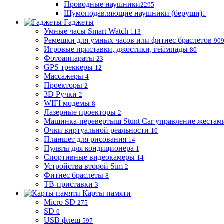
Проводные наушники
2295
Шумоподавляющие наушники (беруши)
1
Гаджеты
Умные часы Smart Watch
113
Ремешки для умных часов или фитнес браслетов
90
Игровые приставки, джостики, геймпады
80
Фотоаппараты
23
GPS треккеры
12
Массажеры
4
Проекторы
2
3D Ручки
2
WIFI модемы
8
Лазерные проекторы
2
Машинка-перевертыш Stunt Car управление жестам
Очки виртуальной реальности
10
Планшет для рисования
14
Пульты для кондиционера
1
Спортивные видеокамеры
14
Устройства второй Sim
2
Фитнес браслеты
8
ТВ-приставки
3
Карты памяти
Micro SD
275
SD
0
USB флеш
597