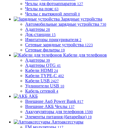
Чехлы для фотоаппаратов
127
Чехлы на пояс
63
Чехлы с вытяжной лентой
0
Зарядные устройства
Автомобильные зарядные устройства
730
Адаптеры
28
Док-станции
15
Имитаторы прикуривателя
2
Сетевые зарядные устройства
1223
Сетевые фильтры
19
Кабели для телефонов
Адаптеры
39
Адаптеры OTG
41
Кабели HDMI
24
Кабели TYPE-C
402
Кабели USB
2427
Удлинители USB
10
Кабель сетевой
4
АКБ
Внешние Акб Power Bank
817
Внешние АКБ Чехлы
137
Аккумуляторы для телефонов
1590
Элементы питания (батарейки)
19
Автоаксессуары
FM модуляторы
117