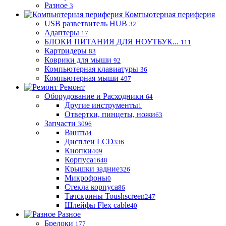
Разное
3
Компьютерная периферия
USB разветвитель HUB
32
Адаптеры
17
БЛОКИ ПИТАНИЯ ДЛЯ НОУТБУК...
111
Картридеры
83
Коврики для мыши
92
Компьютерная клавиатуры
36
Компьютерная мыши
497
Ремонт
Оборудование и Расходники
64
Другие инструменты
1
Отвертки, пинцеты, ножи
63
Запчасти
3096
Винты
4
Дисплеи LCD
336
Кнопки
409
Корпуса
1648
Крышки задние
326
Микрофоны
0
Стекла корпуса
86
Тачскрины Toushscreen
247
Шлейфы Flex cable
40
Разное
Брелоки
177