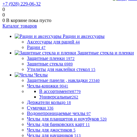
+7 (928) 229-06-32
0
0
0
В корзине
пока пусто
Каталог товаров
Рации и аксессуары
Аксессуары для раций
44
Рации
47
Защитные стекла и пленки
Защитные пленки
1972
Защитные стекла
6989
Утилиты для наклейки стекол
15
Чехлы
Защитные панели , накладки
23340
Чехлы-книжки
9041
В ассортименте
8779
Универсальные
262
Держатели кольцо
18
Сумочки
336
Водонепроницаемые чехлы
97
Чехлы для планшетов и ноутбуков
520
Чехлы для банковских карт
11
Чехлы для джостиков
5
Чехлы для наушников
513