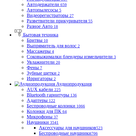
Автодержатели
659
Автопылесосы
5
Видеорегистраторы
27
Разветвители прикуривателя
55
Разное Авто
18
Бытовая техника
Бритвы
10
Выпрямитель для волос
2
Массажеры
4
Соковыжималки блендеры измельчители
3
Увлажнители
20
Фены
7
Зубные щетки
2
Ирригаторы
2
Аудиопродукция
AUX кабели
225
Bluetooth гарнитуры
136
Адаптеры
122
Беспроводные колонки
1066
Колонки для ПК
64
Микрофоны
37
Наушники
3541
Аксессуары для наушников
523
Беспроводные наушники
706