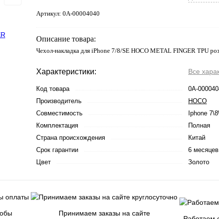
Артикул:
0А-00004040
Описание товара:
Чехол-накладка для iPhone 7/8/SE HOCO METAL FINGER TPU роз
Характеристики:
Все хара
Код товара
0А-000040
Производитель
HOCO
Совместимость
Iphone 7\
Комплектация
Полная
Страна происхождения
Китай
Срок гарантии
6 месяцев
Цвет
Золото
собы
Принимаем заказы на сайте
Работаем с