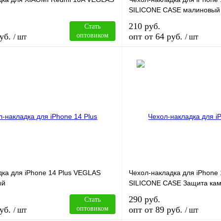
SILICONE CASE малиновый 
210 руб.
Стать
уб.
оптовиком
опт от 64 руб.
/ шт
/ шт
В корзину
лик
Сравнение
Купить в 1 клик
В
В избранное
наличии
н
дка для iPhone 14 Plus VEGLAS
Чехол-накладка для iPhone
ый
SILICONE CASE Защита кам
290 руб.
Стать
уб.
оптовиком
опт от 89 руб.
/ шт
/ шт