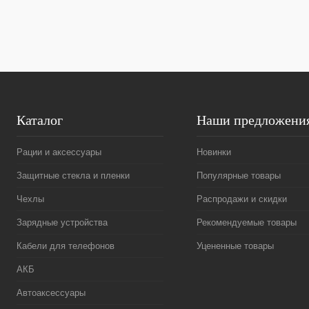
Купить в 1 клик
Сравнение
Купить в 1 к
В избранное
В
В избранное
наличии
Каталог
Наши предложени
Рации и аксессуары
Новинки
Защитные стекла и пленки
Популярные товары
Чехлы
Распродажи и скидки
Зарядные устройства
Рекомендуемые товары
Кабели для телефонов
Уцененные товары
АКБ
Автоаксессуары