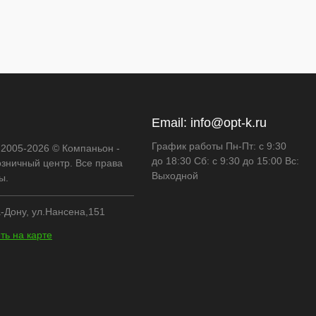
Email:
info@opt-k.ru
График работы Пн-Пт: с 9:30
 2005-2026 © Компаньон -
до 18:30 Сб: с 9:30 до 15:00 Вс:
озничный центр. Все права
Выходной
ы.
-Дону, ул.Нансена,151
ть на карте