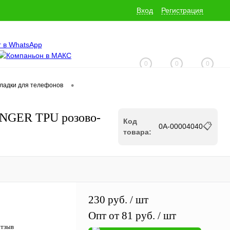
Вход
Регистрация
0
0
0
•
кладки для телефонов
+7 (928) 229-06-32
INGER TPU розово-
Код
📋
0А-00004040
товара:
230 руб.
/ шт
Опт от 81 руб.
/ шт
отзыв