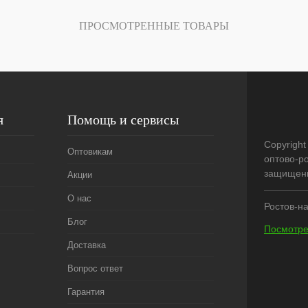
лик
Сравнение
ПРОСМОТРЕННЫЕ ТОВАРЫ
В
наличии
я
Помощь и сервисы
Copyright
Оптовикам
оптово-р
защищен
Акции
О нас
Ростов-на
Блог
Посмотре
Доставка
Вопрос ответ
Гарантия