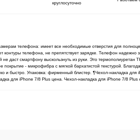
круглосуточно
размерам телефона: имеет все необходимые отверстия для полноце
яет контуры телефона, не препятствует зарядке. Телефон надежно 
 не даст смартфону выскользнуть из руки. Это термополиуретан TP
ее покрытие - микрофибра с мягкой бархатистой текстурой. Благод
о и быстро. Упаковка: фирменный блистер. ¶Чехол-накладка для i
адка для iPhone 7/8 Plus цена. Чехол-накладка для iPhone 7/8 Plus