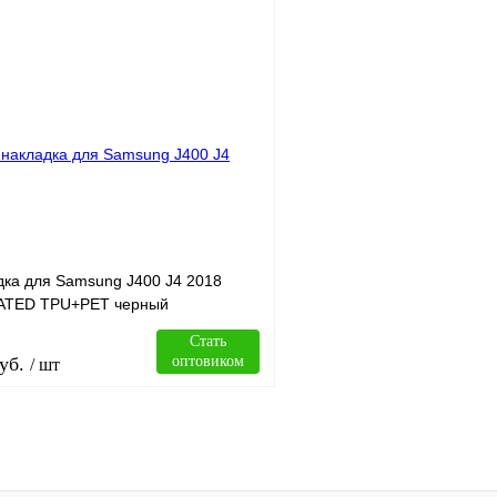
В корзину
лик
Сравнение
Купить в 1 клик
В
В избранное
наличии
н
дка для Samsung J400 J4 2018
TED TPU+PET черный
Стать
уб.
оптовиком
/ шт
В корзину