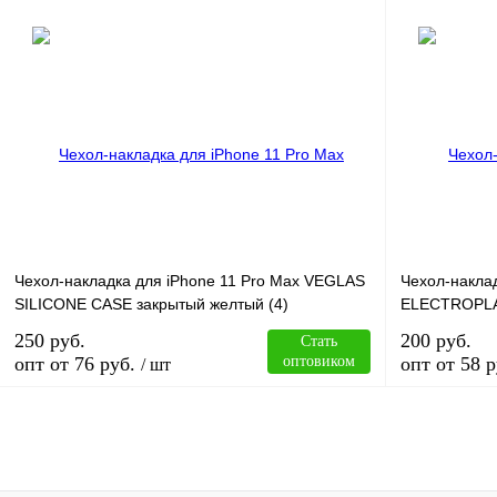
В корзину
Купить в 1 клик
Сравнение
Купить в 1 к
В избранное
В
В избранное
наличии
Чехол-накладка для iPhone 11 Pro Max VEGLAS
Чехол-накла
SILICONE CASE закрытый желтый (4)
ELECTROPLA
250 руб.
200 руб.
Стать
опт от 76 руб.
оптовиком
опт от 58 р
/ шт
В корзину