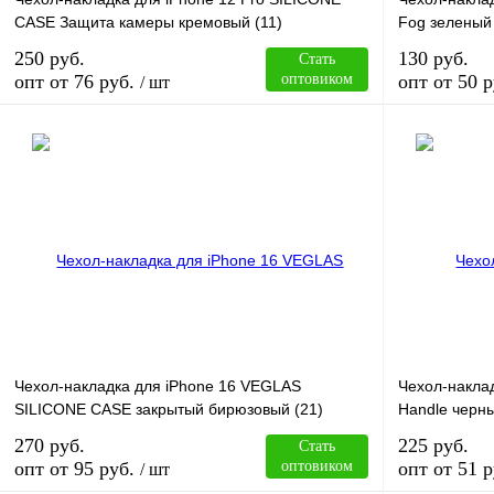
CASE Защита камеры кремовый (11)
Fog зеленый
250 руб.
130 руб.
Стать
опт от 76 руб.
оптовиком
опт от 50 р
/ шт
В корзину
Купить в 1 клик
Сравнение
Купить в 1 к
В избранное
В
В избранное
наличии
Чехол-накладка для iPhone 16 VEGLAS
Чехол-накла
SILICONE CASE закрытый бирюзовый (21)
Handle черн
270 руб.
225 руб.
Стать
опт от 95 руб.
оптовиком
опт от 51 р
/ шт