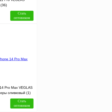
(36)
Стать
оптовиком
В корзину
Сравнение
В
аличии
 14 Pro Max VEGLAS
еры оливковый (1)
Стать
оптовиком