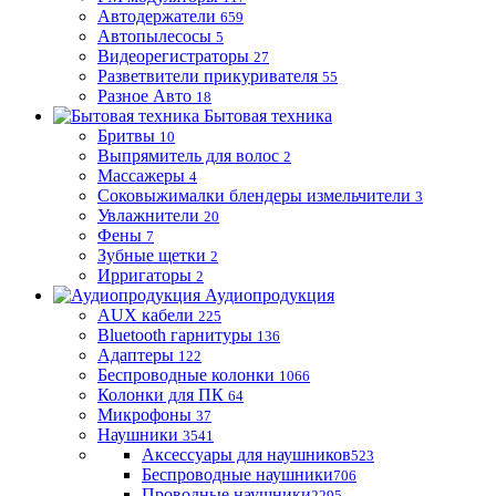
Автодержатели
659
Автопылесосы
5
Видеорегистраторы
27
Разветвители прикуривателя
55
Разное Авто
18
Бытовая техника
Бритвы
10
Выпрямитель для волос
2
Массажеры
4
Соковыжималки блендеры измельчители
3
Увлажнители
20
Фены
7
Зубные щетки
2
Ирригаторы
2
Аудиопродукция
AUX кабели
225
Bluetooth гарнитуры
136
Адаптеры
122
Беспроводные колонки
1066
Колонки для ПК
64
Микрофоны
37
Наушники
3541
Аксессуары для наушников
523
Беспроводные наушники
706
Проводные наушники
2295