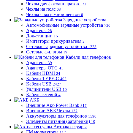
Чехлы для фотоаппаратов
127
Чехлы на пояс
63
Чехлы с вытяжной лентой
0
Зарядные устройства
Автомобильные зарядные устройства
730
Адаптеры
28
Док-станции
15
Имитаторы прикуривателя
2
Сетевые зарядные устройства
1223
Сетевые фильтры
19
Кабели для телефонов
Адаптеры
39
Адаптеры OTG
41
Кабели HDMI
24
Кабели TYPE-C
402
Кабели USB
2427
Удлинители USB
10
Кабель сетевой
4
АКБ
Внешние Акб Power Bank
817
Внешние АКБ Чехлы
137
Аккумуляторы для телефонов
1590
Элементы питания (батарейки)
19
Автоаксессуары
FM модуляторы
117