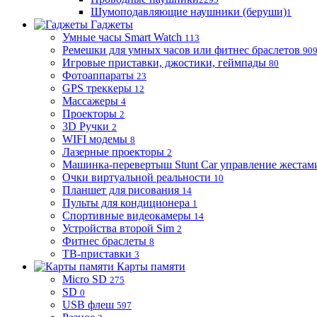
Шумоподавляющие наушники (беруши)
1
Гаджеты
Умные часы Smart Watch
113
Ремешки для умных часов или фитнес браслетов
90
Игровые приставки, джостики, геймпады
80
Фотоаппараты
23
GPS треккеры
12
Массажеры
4
Проекторы
2
3D Ручки
2
WIFI модемы
8
Лазерные проекторы
2
Машинка-перевертыш Stunt Car управление жестам
Очки виртуальной реальности
10
Планшет для рисования
14
Пульты для кондиционера
1
Спортивные видеокамеры
14
Устройства второй Sim
2
Фитнес браслеты
8
ТВ-приставки
3
Карты памяти
Micro SD
275
SD
0
USB флеш
597