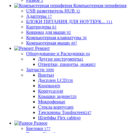
Разное
3
Компьютерная периферия
USB разветвитель HUB
32
Адаптеры
17
БЛОКИ ПИТАНИЯ ДЛЯ НОУТБУК...
111
Картридеры
83
Коврики для мыши
92
Компьютерная клавиатуры
36
Компьютерная мыши
497
Ремонт
Оборудование и Расходники
64
Другие инструменты
1
Отвертки, пинцеты, ножи
63
Запчасти
3096
Винты
4
Дисплеи LCD
336
Кнопки
409
Корпуса
1648
Крышки задние
326
Микрофоны
0
Стекла корпуса
86
Тачскрины Toushscreen
247
Шлейфы Flex cable
40
Разное
Брелоки
177