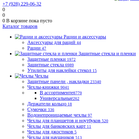
+7 (928) 229-06-32
0
0
0
В корзине
пока пусто
Каталог товаров
Рации и аксессуары
Аксессуары для раций
44
Рации
47
Защитные стекла и пленки
Защитные пленки
1972
Защитные стекла
6989
Утилиты для наклейки стекол
15
Чехлы
Защитные панели , накладки
23340
Чехлы-книжки
9041
В ассортименте
8779
Универсальные
262
Держатели кольцо
18
Сумочки
336
Водонепроницаемые чехлы
97
Чехлы для планшетов и ноутбуков
520
Чехлы для банковских карт
11
Чехлы для джостиков
5
Чехлы для наушников
513