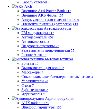
Кабель сетевой
4
АКБ
Внешние Акб Power Bank
817
Внешние АКБ Чехлы
137
Аккумуляторы для телефонов
1590
Элементы питания (батарейки)
19
Автоаксессуары
FM модуляторы
117
Автодержатели
659
Автопылесосы
5
Видеорегистраторы
27
Разветвители прикуривателя
55
Разное Авто
18
Бытовая техника
Бритвы
10
Выпрямитель для волос
2
Массажеры
4
Соковыжималки блендеры измельчители
3
Увлажнители
20
Фены
7
Зубные щетки
2
Ирригаторы
2
Аудиопродукция
AUX кабели
225
Bluetooth гарнитуры
136