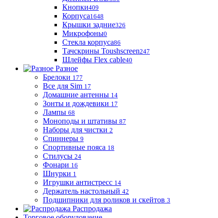
Кнопки
409
Корпуса
1648
Крышки задние
326
Микрофоны
0
Стекла корпуса
86
Тачскрины Toushscreen
247
Шлейфы Flex cable
40
Разное
Брелоки
177
Все для Sim
17
Домашние антенны
14
Зонты и дождевики
17
Лампы
68
Моноподы и штативы
87
Наборы для чистки
2
Спиннеры
9
Спортивные пояса
18
Стилусы
24
Фонари
16
Шнурки
1
Игрушки антистресс
14
Держатель настольный
42
Подшипники для роликов и скейтов
3
Распродажа
Торговое оборудование