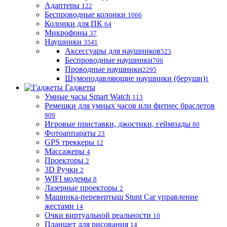
Адаптеры
122
Беспроводные колонки
1066
Колонки для ПК
64
Микрофоны
37
Наушники
3541
Аксессуары для наушников
523
Беспроводные наушники
706
Проводные наушники
2295
Шумоподавляющие наушники (беруши)
1
Гаджеты
Умные часы Smart Watch
113
Ремешки для умных часов или фитнес браслетов
909
Игровые приставки, джостики, геймпады
80
Фотоаппараты
23
GPS треккеры
12
Массажеры
4
Проекторы
2
3D Ручки
2
WIFI модемы
8
Лазерные проекторы
2
Машинка-перевертыш Stunt Car управление
жестами
14
Очки виртуальной реальности
10
Планшет для рисования
14