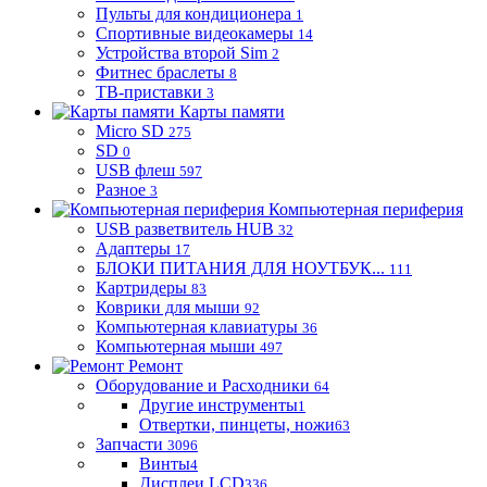
Пульты для кондиционера
1
Спортивные видеокамеры
14
Устройства второй Sim
2
Фитнес браслеты
8
ТВ-приставки
3
Карты памяти
Micro SD
275
SD
0
USB флеш
597
Разное
3
Компьютерная периферия
USB разветвитель HUB
32
Адаптеры
17
БЛОКИ ПИТАНИЯ ДЛЯ НОУТБУК...
111
Картридеры
83
Коврики для мыши
92
Компьютерная клавиатуры
36
Компьютерная мыши
497
Ремонт
Оборудование и Расходники
64
Другие инструменты
1
Отвертки, пинцеты, ножи
63
Запчасти
3096
Винты
4
Дисплеи LCD
336