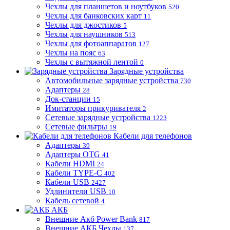
Чехлы для планшетов и ноутбуков
520
Чехлы для банковских карт
11
Чехлы для джостиков
5
Чехлы для наушников
513
Чехлы для фотоаппаратов
127
Чехлы на пояс
63
Чехлы с вытяжной лентой
0
Зарядные устройства
Автомобильные зарядные устройства
730
Адаптеры
28
Док-станции
15
Имитаторы прикуривателя
2
Сетевые зарядные устройства
1223
Сетевые фильтры
19
Кабели для телефонов
Адаптеры
39
Адаптеры OTG
41
Кабели HDMI
24
Кабели TYPE-C
402
Кабели USB
2427
Удлинители USB
10
Кабель сетевой
4
АКБ
Внешние Акб Power Bank
817
Внешние АКБ Чехлы
137