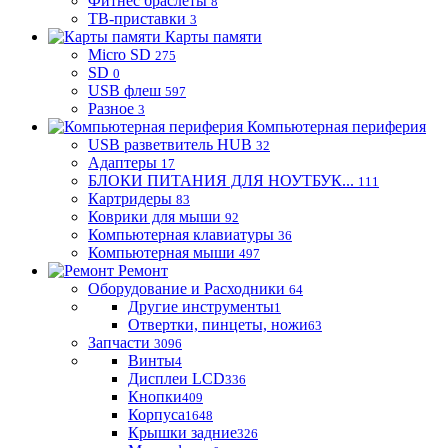
Фитнес браслеты
8
ТВ-приставки
3
Карты памяти
Micro SD
275
SD
0
USB флеш
597
Разное
3
Компьютерная периферия
USB разветвитель HUB
32
Адаптеры
17
БЛОКИ ПИТАНИЯ ДЛЯ НОУТБУК...
111
Картридеры
83
Коврики для мыши
92
Компьютерная клавиатуры
36
Компьютерная мыши
497
Ремонт
Оборудование и Расходники
64
Другие инструменты
1
Отвертки, пинцеты, ножи
63
Запчасти
3096
Винты
4
Дисплеи LCD
336
Кнопки
409
Корпуса
1648
Крышки задние
326