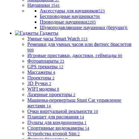
Наушники
3541
Аксессуары для наушников
523
Беспроводные наушники
706
Проводные наушники
2295
Шумоподавляющие наушники (беруши)
1
Гаджеты
Умные часы Smart Watch
113
Ремешки для умных часов или фитнес браслетов
909
Игровые приставки, джостики, геймпады
80
Фотоаппараты
23
GPS треккеры
12
Массажеры
4
Проекторы
2
3D Ручки
2
WIFI модемы
8
Лазерные проекторы
2
Машинка-перевертыш Stunt Car управление
жестами
14
Очки виртуальной реальности
10
Планшет для рисования
14
Пульты для кондиционера
1
Спортивные видеокамеры
14
Устройства второй Sim
2