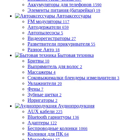
Аккумуляторы для телефонов
1590
Элементы питания (батарейки)
19
Автоаксессуары
FM модуляторы
117
Автодержатели
659
Автопылесосы
5
Видеорегистраторы
27
Разветвители прикуривателя
55
Разное Авто
18
Бытовая техника
Бритвы
10
Выпрямитель для волос
2
Массажеры
4
Соковыжималки блендеры измельчители
3
Увлажнители
20
Фены
7
Зубные щетки
2
Ирригаторы
2
Аудиопродукция
AUX кабели
225
Bluetooth гарнитуры
136
Адаптеры
122
Беспроводные колонки
1066
Колонки для ПК
64
Микрофоны
37