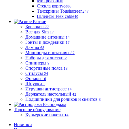
Микрофоны
0
Стекла корпуса
86
Тачскрины Toushscreen
247
Шлейфы Flex cable
40
Разное
Брелоки
177
Все для Sim
17
Домашние антенны
14
Зонты и дождевики
17
Лампы
68
Моноподы и штативы
87
Наборы для чистки
2
Спиннеры
9
Спортивные пояса
18
Стилусы
24
Фонари
16
Шнурки
1
Игрушки антистресс
14
Держатель настольный
42
Подшипники для роликов и скейтов
3
Распродажа
Торговое оборудование
Курьерские пакеты
14
Новинки