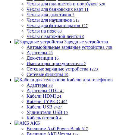
Чехлы для планшетов и ноутбуков
520
Чехлы для банковских карт
11
Чехлы для джостиков
5
Чехлы для наушников
513
Чехлы для фотоаппаратов
127
Чехлы на пояс
63
Чехлы с вытяжной лентой
0
Зарядные устройства
Автомобильные зарядные устройства
730
Адаптеры
28
Док-станции
15
Имитаторы прикуривателя
2
Сетевые зарядные устройства
1223
Сетевые фильтры
19
Кабели для телефонов
Адаптеры
39
Адаптеры OTG
41
Кабели HDMI
24
Кабели TYPE-C
402
Кабели USB
2427
Удлинители USB
10
Кабель сетевой
4
АКБ
Внешние Акб Power Bank
817
Внешние АКБ Чехлы
137