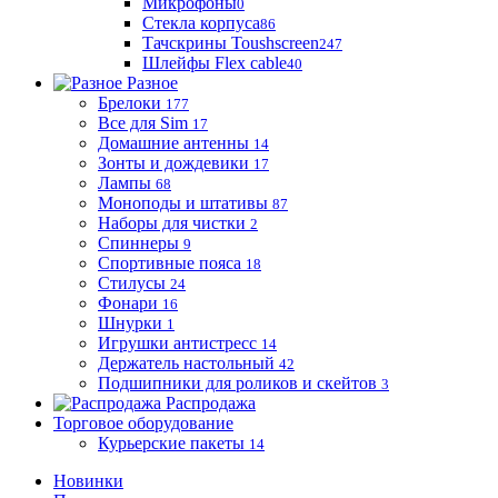
Микрофоны
0
Стекла корпуса
86
Тачскрины Toushscreen
247
Шлейфы Flex cable
40
Разное
Брелоки
177
Все для Sim
17
Домашние антенны
14
Зонты и дождевики
17
Лампы
68
Моноподы и штативы
87
Наборы для чистки
2
Спиннеры
9
Спортивные пояса
18
Стилусы
24
Фонари
16
Шнурки
1
Игрушки антистресс
14
Держатель настольный
42
Подшипники для роликов и скейтов
3
Распродажа
Торговое оборудование
Курьерские пакеты
14
Новинки