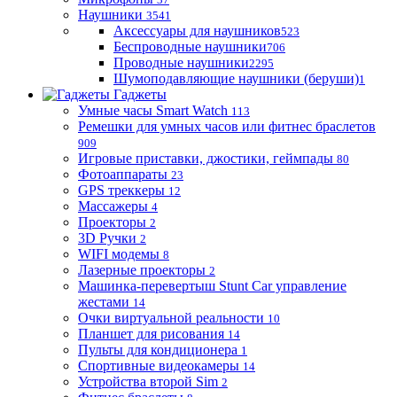
Наушники
3541
Аксессуары для наушников
523
Беспроводные наушники
706
Проводные наушники
2295
Шумоподавляющие наушники (беруши)
1
Гаджеты
Умные часы Smart Watch
113
Ремешки для умных часов или фитнес браслетов
909
Игровые приставки, джостики, геймпады
80
Фотоаппараты
23
GPS треккеры
12
Массажеры
4
Проекторы
2
3D Ручки
2
WIFI модемы
8
Лазерные проекторы
2
Машинка-перевертыш Stunt Car управление
жестами
14
Очки виртуальной реальности
10
Планшет для рисования
14
Пульты для кондиционера
1
Спортивные видеокамеры
14
Устройства второй Sim
2