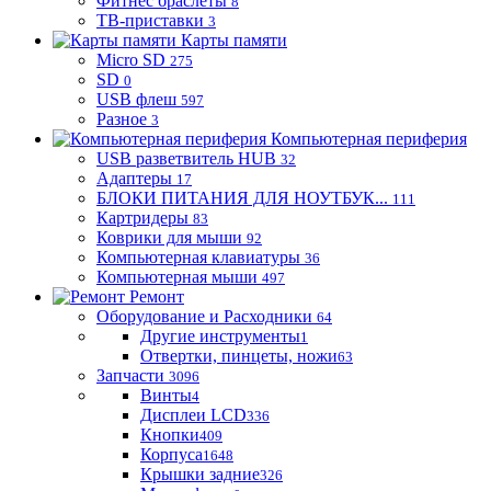
Фитнес браслеты
8
ТВ-приставки
3
Карты памяти
Micro SD
275
SD
0
USB флеш
597
Разное
3
Компьютерная периферия
USB разветвитель HUB
32
Адаптеры
17
БЛОКИ ПИТАНИЯ ДЛЯ НОУТБУК...
111
Картридеры
83
Коврики для мыши
92
Компьютерная клавиатуры
36
Компьютерная мыши
497
Ремонт
Оборудование и Расходники
64
Другие инструменты
1
Отвертки, пинцеты, ножи
63
Запчасти
3096
Винты
4
Дисплеи LCD
336
Кнопки
409
Корпуса
1648
Крышки задние
326