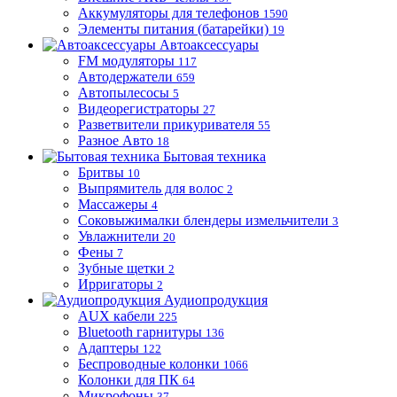
Аккумуляторы для телефонов
1590
Элементы питания (батарейки)
19
Автоаксессуары
FM модуляторы
117
Автодержатели
659
Автопылесосы
5
Видеорегистраторы
27
Разветвители прикуривателя
55
Разное Авто
18
Бытовая техника
Бритвы
10
Выпрямитель для волос
2
Массажеры
4
Соковыжималки блендеры измельчители
3
Увлажнители
20
Фены
7
Зубные щетки
2
Ирригаторы
2
Аудиопродукция
AUX кабели
225
Bluetooth гарнитуры
136
Адаптеры
122
Беспроводные колонки
1066
Колонки для ПК
64
Микрофоны
37