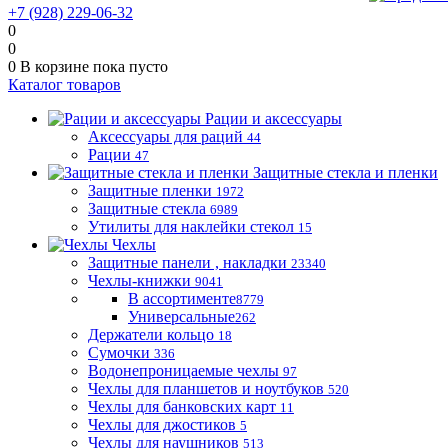
+7 (928) 229-06-32
0
0
0
В корзине
пока пусто
Каталог товаров
Рации и аксессуары
Аксессуары для раций
44
Рации
47
Защитные стекла и пленки
Защитные пленки
1972
Защитные стекла
6989
Утилиты для наклейки стекол
15
Чехлы
Защитные панели , накладки
23340
Чехлы-книжки
9041
В ассортименте
8779
Универсальные
262
Держатели кольцо
18
Сумочки
336
Водонепроницаемые чехлы
97
Чехлы для планшетов и ноутбуков
520
Чехлы для банковских карт
11
Чехлы для джостиков
5
Чехлы для наушников
513