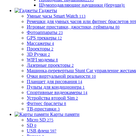
Шумоподавляющие наушники (беруши)
1
Гаджеты
Умные часы Smart Watch
113
Ремешки для умных часов или фитнес браслетов
90
Игровые приставки, джостики, геймпады
80
Фотоаппараты
23
GPS треккеры
12
Массажеры
4
Проекторы
2
3D Ручки
2
WIFI модемы
8
Лазерные проекторы
2
Машинка-перевертыш Stunt Car управление жестам
Очки виртуальной реальности
10
Планшет для рисования
14
Пульты для кондиционера
1
Спортивные видеокамеры
14
Устройства второй Sim
2
Фитнес браслеты
8
ТВ-приставки
3
Карты памяти
Micro SD
275
SD
0
USB флеш
597