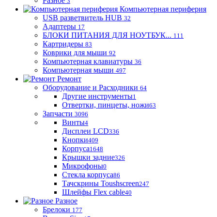
Разное
3
Компьютерная периферия
USB разветвитель HUB
32
Адаптеры
17
БЛОКИ ПИТАНИЯ ДЛЯ НОУТБУК...
111
Картридеры
83
Коврики для мыши
92
Компьютерная клавиатуры
36
Компьютерная мыши
497
Ремонт
Оборудование и Расходники
64
Другие инструменты
1
Отвертки, пинцеты, ножи
63
Запчасти
3096
Винты
4
Дисплеи LCD
336
Кнопки
409
Корпуса
1648
Крышки задние
326
Микрофоны
0
Стекла корпуса
86
Тачскрины Toushscreen
247
Шлейфы Flex cable
40
Разное
Брелоки
177