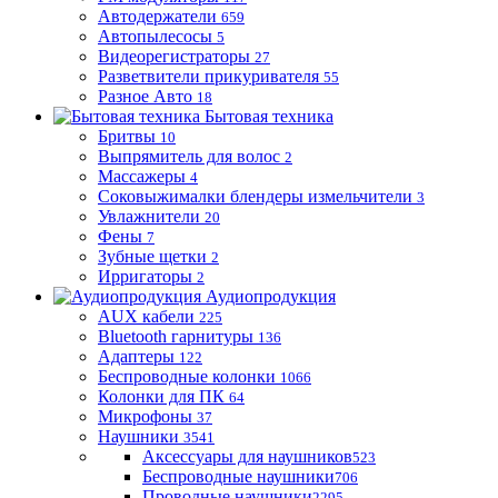
Автодержатели
659
Автопылесосы
5
Видеорегистраторы
27
Разветвители прикуривателя
55
Разное Авто
18
Бытовая техника
Бритвы
10
Выпрямитель для волос
2
Массажеры
4
Соковыжималки блендеры измельчители
3
Увлажнители
20
Фены
7
Зубные щетки
2
Ирригаторы
2
Аудиопродукция
AUX кабели
225
Bluetooth гарнитуры
136
Адаптеры
122
Беспроводные колонки
1066
Колонки для ПК
64
Микрофоны
37
Наушники
3541
Аксессуары для наушников
523
Беспроводные наушники
706
Проводные наушники
2295