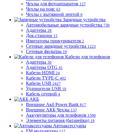
Чехлы для фотоаппаратов
127
Чехлы на пояс
63
Чехлы с вытяжной лентой
0
Зарядные устройства
Автомобильные зарядные устройства
730
Адаптеры
28
Док-станции
15
Имитаторы прикуривателя
2
Сетевые зарядные устройства
1223
Сетевые фильтры
19
Кабели для телефонов
Адаптеры
39
Адаптеры OTG
41
Кабели HDMI
24
Кабели TYPE-C
402
Кабели USB
2427
Удлинители USB
10
Кабель сетевой
4
АКБ
Внешние Акб Power Bank
817
Внешние АКБ Чехлы
137
Аккумуляторы для телефонов
1590
Элементы питания (батарейки)
19
Автоаксессуары
FM модуляторы
117