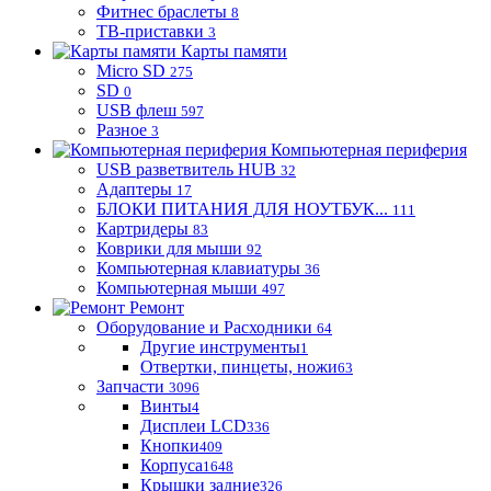
Фитнес браслеты
8
ТВ-приставки
3
Карты памяти
Micro SD
275
SD
0
USB флеш
597
Разное
3
Компьютерная периферия
USB разветвитель HUB
32
Адаптеры
17
БЛОКИ ПИТАНИЯ ДЛЯ НОУТБУК...
111
Картридеры
83
Коврики для мыши
92
Компьютерная клавиатуры
36
Компьютерная мыши
497
Ремонт
Оборудование и Расходники
64
Другие инструменты
1
Отвертки, пинцеты, ножи
63
Запчасти
3096
Винты
4
Дисплеи LCD
336
Кнопки
409
Корпуса
1648
Крышки задние
326