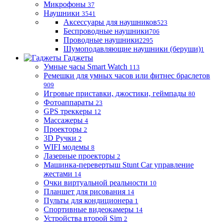
Микрофоны
37
Наушники
3541
Аксессуары для наушников
523
Беспроводные наушники
706
Проводные наушники
2295
Шумоподавляющие наушники (беруши)
1
Гаджеты
Умные часы Smart Watch
113
Ремешки для умных часов или фитнес браслетов
909
Игровые приставки, джостики, геймпады
80
Фотоаппараты
23
GPS треккеры
12
Массажеры
4
Проекторы
2
3D Ручки
2
WIFI модемы
8
Лазерные проекторы
2
Машинка-перевертыш Stunt Car управление
жестами
14
Очки виртуальной реальности
10
Планшет для рисования
14
Пульты для кондиционера
1
Спортивные видеокамеры
14
Устройства второй Sim
2