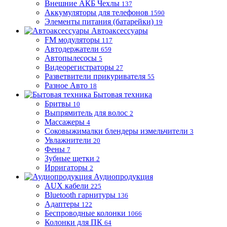
Внешние АКБ Чехлы
137
Аккумуляторы для телефонов
1590
Элементы питания (батарейки)
19
Автоаксессуары
FM модуляторы
117
Автодержатели
659
Автопылесосы
5
Видеорегистраторы
27
Разветвители прикуривателя
55
Разное Авто
18
Бытовая техника
Бритвы
10
Выпрямитель для волос
2
Массажеры
4
Соковыжималки блендеры измельчители
3
Увлажнители
20
Фены
7
Зубные щетки
2
Ирригаторы
2
Аудиопродукция
AUX кабели
225
Bluetooth гарнитуры
136
Адаптеры
122
Беспроводные колонки
1066
Колонки для ПК
64