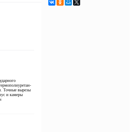
оударного
термополиуретан-
н. Точные вырезы
пус и камеры
и