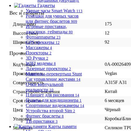
наушники (беруши)
1
Гаджеты
Умные часы Smart Watch
113
Вес и габариты
Ремешки для умных часов
или фитнес браслетов
909
175
Длина (мм)
Игровые приставки,
джостики, геймпады
80
12
Высота (мм)
Фотоаппараты
23
92
GPS треккеры
Ширина (мм)
12
Массажеры
4
Прочие
Проекторы
2
3D Ручки
2
WIFI модемы
8
0А-00026409
Код товара
Лазерные проекторы
2
Veglas
Производитель
Машинка-перевертыш Stunt
Car управление жестами
14
A315F A31
Совместимость
Очки виртуальной
реальности
10
Китай
Страна происхождения
Планшет для рисования
14
Пульты для кондиционера
6 месяцев
1
Срок гарантии
Спортивные видеокамеры
14
Чёрный
Цвет
Устройства второй Sim
2
Фитнес браслеты
8
Коробка\Бли
Упаковка
ТВ-приставки
3
Карты памяти
Силикон TP
Материал