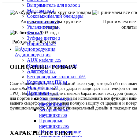
Выпрямитель для волос
2
Массажеры
4
Соковыжималки блендеры
Аккуратно упакуем хрупкие
измельчители
Принимаем все
3
Увлажнители
товары
оплаты
20
Фены
7
Зубные щетки
2
Работаем с 2003 года
Ирригаторы
2
Аудиопродукция
AUX кабели
225
Bluetooth гарнитуры
ОПИСАНИЕ ТОВАРА
136
Адаптеры
122
Беспроводные колонки
1066
Колонки для ПК
64
Силиконовый чехол - это стильный аксессуар, который обеспечивае
Микрофоны
37
силикона, который поглощает удары и защищает ваш телефон от по
Наушники
TPU). Внутреннее покрытие с мягкой бархатистой текстурой (микр
3541
для портов и кнопок позволяют вам использовать все функции ваше
Аксессуары для
вашего смартфона, обеспечивая полную защиту от царапин и потерт
наушников
523
функциональность. Он имеет универсальный дизайн и подходит ка
Беспроводные
наушники
706
Проводные
наушники
2295
Шумоподавляющие
ХАРАКТЕРИСТИКИ