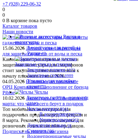
+7 (928) 229-06-32
0
0
0
В корзине
пока пусто
Каталог товаров
Наши новости
Рации и
аксессуары
Аксессуары для раций
15.06.2026
Летний сезон: аксессуары
44
Рации
для защиты гаджетов от воды и песка
47
Какие водонепроницаемые чехлы и
Защитные стекла и пленки
защитные аксессуары для смартфонов
Защитные пленки
стоит закупить розничным точкам к
1972
Защитные стекла
началу пляжного сезона 2026.
6989
Утилиты для наклейки
04.05.2026
Новинка в ассортименте
стекол
OРЦ Компаньон! Пополнение от бренда
15
Чехлы
Piblue
Защитные панели , накладки
10.02.2026
Аксессуары к 23 февраля и 8
марта: что чаще всего берут в подарок
23340
Чехлы-книжки
Топ мобильных аксессуаров для
9041
В ассортименте
подарочных продаж перед 23 февраля и
8779
Универсальные
8 марта. Рекомендации по закупке для
262
Держатели кольцо
розничных точек и онлайн-продавцов.
18
Сумочки
Подписка на новости магазина
336
Водонепроницаемые чехлы