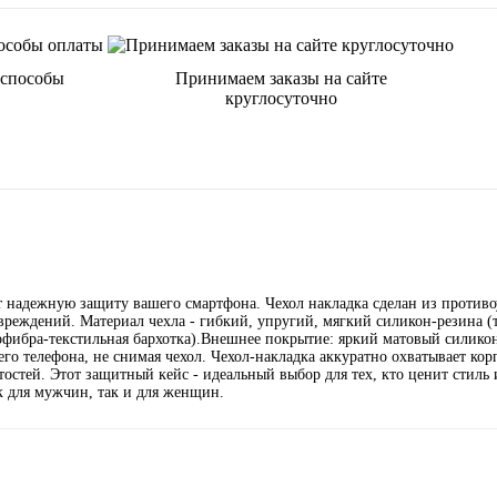
 способы
Принимаем заказы на сайте
круглосуточно
т надежную защиту вашего смартфона. Чехол накладка сделан из против
вреждений. Материал чехла - гибкий, упругий, мягкий силикон-резина (
офибра-текстильная бархотка).Внешнее покрытие: яркий матовый силико
го телефона, не снимая чехол. Чехол-накладка аккуратно охватывает кор
остей. Этот защитный кейс - идеальный выбор для тех, кто ценит стиль 
к для мужчин, так и для женщин.