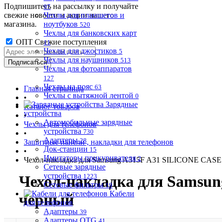
Подпишитесь на рассылку и получайте
97
свежие новости и акции нашего
Чехлы для планшетов и
магазина.
ноутбуков
520
Чехлы для банковских карт
ОПТ Свежие поступления
11
Чехлы для джостиков
5
Чехлы для наушников
513
Чехлы для фотоаппаратов
127
Чехлы на пояс
63
Главная страница
Чехлы с вытяжной лентой
0
•
Зарядные
Каталог товаров
устройства
•
Автомобильные зарядные
Чехлы для телефонов
устройства
730
•
Адаптеры
28
Защитные панели , накладки для телефонов
Док-станции
15
•
Имитаторы прикуривателя
2
Чехол-накладка для Samsung A315F A31 SILICONE CASE
Сетевые зарядные
устройства
Чехол-накладка для Samsu
1223
Сетевые фильтры
19
Кабели
черный
для телефонов
Адаптеры
39
Адаптеры OTG
41