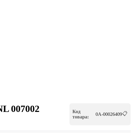
NL 007002
Код
📋
0А-00026409
товара: