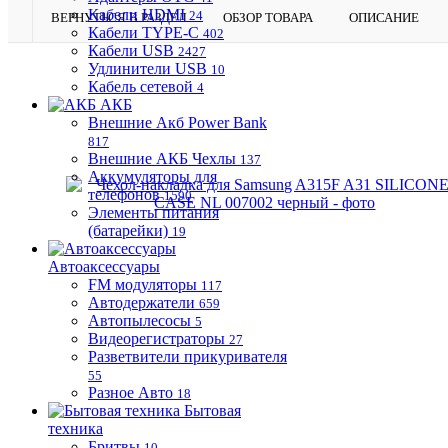
Кабели HDMI
24
ВЕРНУТЬСЯ В РАЗДЕЛ
ОБЗОР ТОВАРА
ОПИСАНИЕ
Кабели TYPE-C
402
Кабели USB
2427
Удлинители USB
10
Кабель сетевой
4
АКБ
Внешние Акб Power Bank
817
Внешние АКБ Чехлы
137
Аккумуляторы для
телефонов
1590
Элементы питания
(батарейки)
19
Автоаксессуары
FM модуляторы
117
Автодержатели
659
Автопылесосы
5
Видеорегистраторы
27
Разветвители прикуривателя
55
Разное Авто
18
Бытовая
техника
Бритвы
10