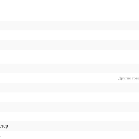
Другие тов
стер
U