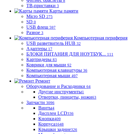
Фитнес браслеты
8
ТВ-приставки
3
Карты памяти
Micro SD
275
SD
0
USB флеш
597
Разное
3
Компьютерная периферия
USB разветвитель HUB
32
Адаптеры
17
БЛОКИ ПИТАНИЯ ДЛЯ НОУТБУК...
111
Картридеры
83
Коврики для мыши
92
Компьютерная клавиатуры
36
Компьютерная мыши
497
Ремонт
Оборудование и Расходники
64
Другие инструменты
1
Отвертки, пинцеты, ножи
63
Запчасти
3096
Винты
4
Дисплеи LCD
336
Кнопки
409
Корпуса
1648
Крышки задние
326