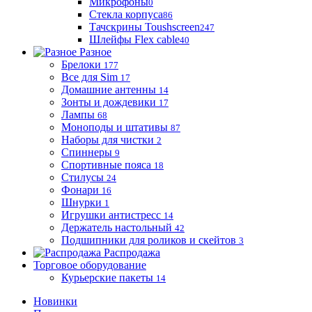
Микрофоны
0
Стекла корпуса
86
Тачскрины Toushscreen
247
Шлейфы Flex cable
40
Разное
Брелоки
177
Все для Sim
17
Домашние антенны
14
Зонты и дождевики
17
Лампы
68
Моноподы и штативы
87
Наборы для чистки
2
Спиннеры
9
Спортивные пояса
18
Стилусы
24
Фонари
16
Шнурки
1
Игрушки антистресс
14
Держатель настольный
42
Подшипники для роликов и скейтов
3
Распродажа
Торговое оборудование
Курьерские пакеты
14
Новинки