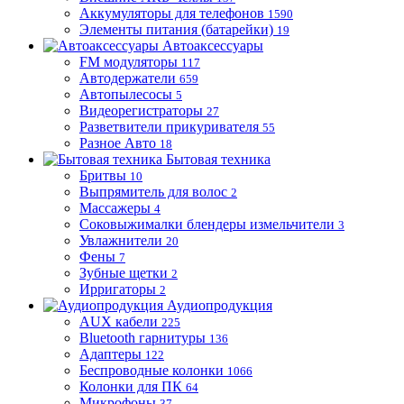
Аккумуляторы для телефонов
1590
Элементы питания (батарейки)
19
Автоаксессуары
FM модуляторы
117
Автодержатели
659
Автопылесосы
5
Видеорегистраторы
27
Разветвители прикуривателя
55
Разное Авто
18
Бытовая техника
Бритвы
10
Выпрямитель для волос
2
Массажеры
4
Соковыжималки блендеры измельчители
3
Увлажнители
20
Фены
7
Зубные щетки
2
Ирригаторы
2
Аудиопродукция
AUX кабели
225
Bluetooth гарнитуры
136
Адаптеры
122
Беспроводные колонки
1066
Колонки для ПК
64
Микрофоны
37