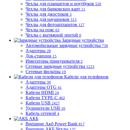
Чехлы для планшетов и ноутбуков
520
Чехлы для банковских карт
11
Чехлы для джостиков
5
Чехлы для наушников
513
Чехлы для фотоаппаратов
127
Чехлы на пояс
63
Чехлы с вытяжной лентой
0
Зарядные устройства
Автомобильные зарядные устройства
730
Адаптеры
28
Док-станции
15
Имитаторы прикуривателя
2
Сетевые зарядные устройства
1223
Сетевые фильтры
19
Кабели для телефонов
Адаптеры
39
Адаптеры OTG
41
Кабели HDMI
24
Кабели TYPE-C
402
Кабели USB
2427
Удлинители USB
10
Кабель сетевой
4
АКБ
Внешние Акб Power Bank
817
Внешние АКБ Чехлы
137