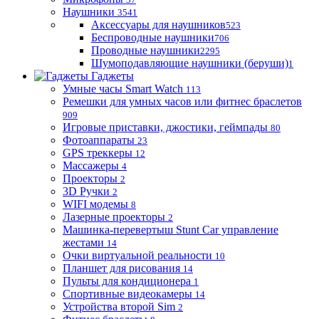
Наушники
3541
Аксессуары для наушников
523
Беспроводные наушники
706
Проводные наушники
2295
Шумоподавляющие наушники (беруши)
1
Гаджеты
Умные часы Smart Watch
113
Ремешки для умных часов или фитнес браслетов
909
Игровые приставки, джостики, геймпады
80
Фотоаппараты
23
GPS треккеры
12
Массажеры
4
Проекторы
2
3D Ручки
2
WIFI модемы
8
Лазерные проекторы
2
Машинка-перевертыш Stunt Car управление
жестами
14
Очки виртуальной реальности
10
Планшет для рисования
14
Пульты для кондиционера
1
Спортивные видеокамеры
14
Устройства второй Sim
2