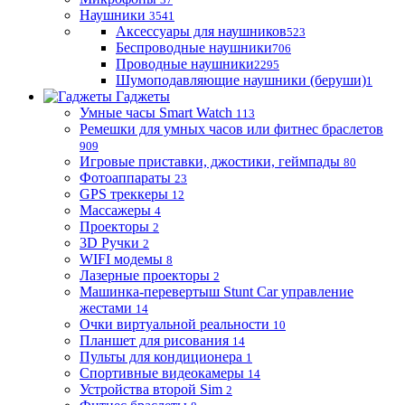
Наушники
3541
Аксессуары для наушников
523
Беспроводные наушники
706
Проводные наушники
2295
Шумоподавляющие наушники (беруши)
1
Гаджеты
Умные часы Smart Watch
113
Ремешки для умных часов или фитнес браслетов
909
Игровые приставки, джостики, геймпады
80
Фотоаппараты
23
GPS треккеры
12
Массажеры
4
Проекторы
2
3D Ручки
2
WIFI модемы
8
Лазерные проекторы
2
Машинка-перевертыш Stunt Car управление
жестами
14
Очки виртуальной реальности
10
Планшет для рисования
14
Пульты для кондиционера
1
Спортивные видеокамеры
14
Устройства второй Sim
2