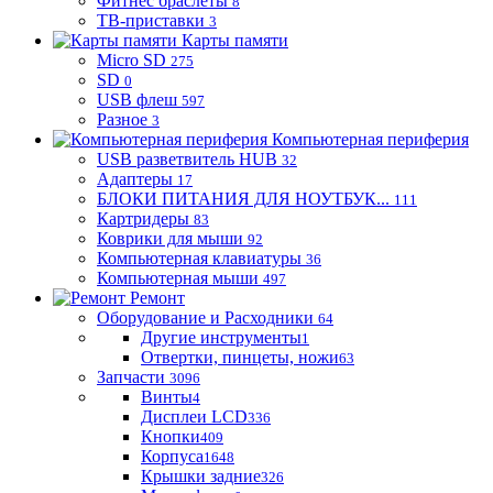
Фитнес браслеты
8
ТВ-приставки
3
Карты памяти
Micro SD
275
SD
0
USB флеш
597
Разное
3
Компьютерная периферия
USB разветвитель HUB
32
Адаптеры
17
БЛОКИ ПИТАНИЯ ДЛЯ НОУТБУК...
111
Картридеры
83
Коврики для мыши
92
Компьютерная клавиатуры
36
Компьютерная мыши
497
Ремонт
Оборудование и Расходники
64
Другие инструменты
1
Отвертки, пинцеты, ножи
63
Запчасти
3096
Винты
4
Дисплеи LCD
336
Кнопки
409
Корпуса
1648
Крышки задние
326