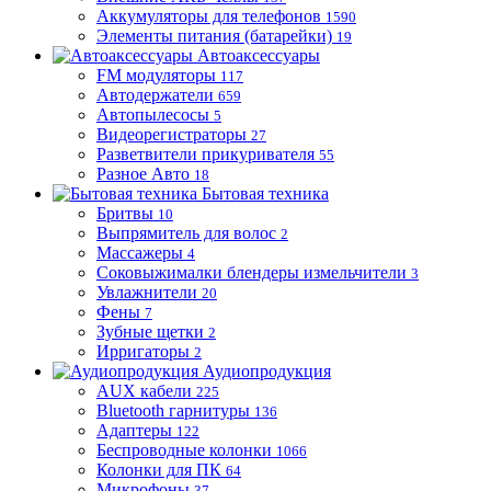
Аккумуляторы для телефонов
1590
Элементы питания (батарейки)
19
Автоаксессуары
FM модуляторы
117
Автодержатели
659
Автопылесосы
5
Видеорегистраторы
27
Разветвители прикуривателя
55
Разное Авто
18
Бытовая техника
Бритвы
10
Выпрямитель для волос
2
Массажеры
4
Соковыжималки блендеры измельчители
3
Увлажнители
20
Фены
7
Зубные щетки
2
Ирригаторы
2
Аудиопродукция
AUX кабели
225
Bluetooth гарнитуры
136
Адаптеры
122
Беспроводные колонки
1066
Колонки для ПК
64
Микрофоны
37