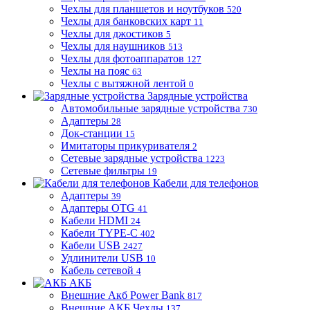
Чехлы для планшетов и ноутбуков
520
Чехлы для банковских карт
11
Чехлы для джостиков
5
Чехлы для наушников
513
Чехлы для фотоаппаратов
127
Чехлы на пояс
63
Чехлы с вытяжной лентой
0
Зарядные устройства
Автомобильные зарядные устройства
730
Адаптеры
28
Док-станции
15
Имитаторы прикуривателя
2
Сетевые зарядные устройства
1223
Сетевые фильтры
19
Кабели для телефонов
Адаптеры
39
Адаптеры OTG
41
Кабели HDMI
24
Кабели TYPE-C
402
Кабели USB
2427
Удлинители USB
10
Кабель сетевой
4
АКБ
Внешние Акб Power Bank
817
Внешние АКБ Чехлы
137