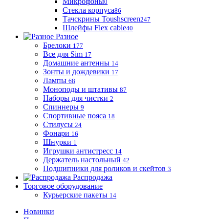
Микрофоны
0
Стекла корпуса
86
Тачскрины Toushscreen
247
Шлейфы Flex cable
40
Разное
Брелоки
177
Все для Sim
17
Домашние антенны
14
Зонты и дождевики
17
Лампы
68
Моноподы и штативы
87
Наборы для чистки
2
Спиннеры
9
Спортивные пояса
18
Стилусы
24
Фонари
16
Шнурки
1
Игрушки антистресс
14
Держатель настольный
42
Подшипники для роликов и скейтов
3
Распродажа
Торговое оборудование
Курьерские пакеты
14
Новинки