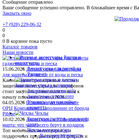
Сообщение отправлено
Ваше сообщение успешно отправлено. В ближайшее время с Ва
Закрыть окно
+7 (928) 229-06-32
0
0
0
В корзине
пока пусто
Каталог товаров
Наши новости
Рации и
аксессуары
Аксессуары для раций
15.06.2026
Летний сезон: аксессуары
44
Рации
для защиты гаджетов от воды и песка
47
Какие водонепроницаемые чехлы и
Защитные стекла и пленки
защитные аксессуары для смартфонов
Защитные пленки
стоит закупить розничным точкам к
1972
Защитные стекла
началу пляжного сезона 2026.
6989
Утилиты для наклейки
04.05.2026
Новинка в ассортименте
стекол
OРЦ Компаньон! Пополнение от бренда
15
Чехлы
Piblue
Защитные панели , накладки
10.02.2026
Аксессуары к 23 февраля и 8
марта: что чаще всего берут в подарок
23340
Чехлы-книжки
Топ мобильных аксессуаров для
9041
В ассортименте
подарочных продаж перед 23 февраля и
8779