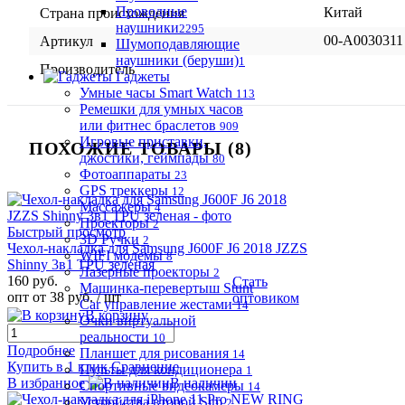
Проводные
Китай
Страна происхождения
наушники
2295
00-А0030311
Артикул
Шумоподавляющие
наушники (беруши)
1
Производитель
Гаджеты
Умные часы Smart Watch
113
Ремешки для умных часов
или фитнес браслетов
909
Игровые приставки,
ПОХОЖИЕ ТОВАРЫ (8)
джостики, геймпады
80
Фотоаппараты
23
GPS треккеры
12
Массажеры
4
Проекторы
2
Быстрый просмотр
3D Ручки
2
Чехол-накладка для Samsung J600F J6 2018 JZZS
WIFI модемы
8
Shinny 3в1 TPU зеленая
Лазерные проекторы
2
160 руб.
Стать
Машинка-перевертыш Stunt
опт от 38 руб.
/ шт
оптовиком
Car управление жестами
14
В корзину
Очки виртуальной
реальности
10
Подробнее
Планшет для рисования
14
Купить в 1 клик
Сравнение
Пульты для кондиционера
1
В избранное
В наличии
Спортивные видеокамеры
14
Устройства второй Sim
2