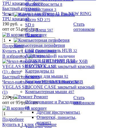
Фитнес браслеты
8
Быстрый просмотр
ТВ-приставки
3
Чехол-накладка для iPhone 11 Pro NEW RING
Карты памяти
TPU красный
Micro SD
275
190 руб.
Стать
SD
0
опт от 51 руб.
/ шт
оптовиком
USB флеш
597
В корзину
Разное
3
Компьютерная периферия
Подробнее
USB разветвитель HUB
Купить в 1 клик
Сравнение
32
Адаптеры
В избранное
17
В наличии
БЛОКИ ПИТАНИЯ ДЛЯ
НОУТБУК...
111
Картридеры
83
Коврики для мыши
Быстрый просмотр
92
Компьютерная клавиатуры
Чехол-накладка для HUAWEI Honor X6B
VEGLAS SILICONE CASE закрытый красный
36
Компьютерная мыши
(1)
497
Ремонт
220 руб.
Стать
Оборудование и Расходники
опт от 95 руб.
/ шт
оптовиком
64
В корзину
Другие инструменты
1
Отвертки, пинцеты,
Подробнее
ножи
63
Купить в 1 клик
Сравнение
Запчасти
3096