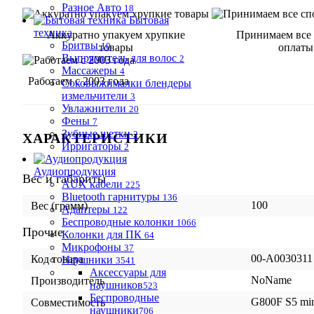
Разное Авто
18
Бытовая
техника
Аккуратно упакуем хрупкие
Принимаем все
Бритвы
10
товары
оплаты
Выпрямитель для волос
2
Массажеры
4
Работаем с 2003 года
Соковыжималки блендеры
измельчители
3
Увлажнители
20
Фены
7
Зубные щетки
2
ХАРАКТЕРИСТИКИ
Ирригаторы
2
Аудиопродукция
Вес и габариты
AUX кабели
225
Bluetooth гарнитуры
136
100
Вес (грамм)
Адаптеры
122
Беспроводные колонки
1066
Прочие
Колонки для ПК
64
Микрофоны
37
00-А0030311
Код товара
Наушники
3541
Аксессуары для
NoName
Производитель
наушников
523
Беспроводные
G800F S5 mi
Совместимость
наушники
706