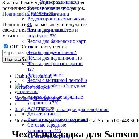
Универсальные
8 марта. Рекомендации по закупке для
262
Держатели кольцо
розничных точек и онлайн-продавцов.
18
Сумочки
Подписка на новости магазина
336
Водонепроницаемые чехлы
Подпишитесь на рассылку и получайте
97
свежие новости и акции нашего
Чехлы для планшетов и
магазина.
ноутбуков
520
Чехлы для банковских карт
ОПТ Свежие поступления
11
Чехлы для джостиков
5
Чехлы для наушников
513
Чехлы для фотоаппаратов
127
Чехлы на пояс
63
Главная страница
Чехлы с вытяжной лентой
0
•
Зарядные
Каталог товаров
устройства
•
Автомобильные зарядные
Чехлы для телефонов
устройства
730
•
Адаптеры
28
Защитные панели , накладки для телефонов
Док-станции
15
•
Имитаторы прикуривателя
2
Чехол-накладка для Samsung G800 Gal S5 mini 002448 SG
Сетевые зарядные
устройства
Чехол-накладка для Samsun
1223
Сетевые фильтры
19