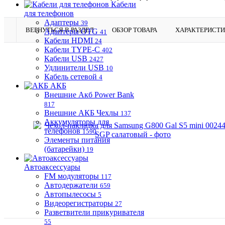
Кабели
для телефонов
Адаптеры
39
ВЕРНУТЬСЯ В РАЗДЕЛ
ОБЗОР ТОВАРА
ХАРАКТЕРИСТ
Адаптеры OTG
41
Кабели HDMI
24
Кабели TYPE-C
402
Кабели USB
2427
Удлинители USB
10
Кабель сетевой
4
АКБ
Внешние Акб Power Bank
817
Внешние АКБ Чехлы
137
Аккумуляторы для
телефонов
1590
Элементы питания
(батарейки)
19
Автоаксессуары
FM модуляторы
117
Автодержатели
659
Автопылесосы
5
Видеорегистраторы
27
Разветвители прикуривателя
55