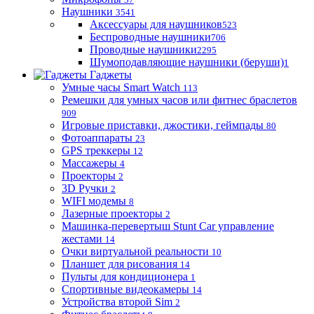
Наушники
3541
Аксессуары для наушников
523
Беспроводные наушники
706
Проводные наушники
2295
Шумоподавляющие наушники (беруши)
1
Гаджеты
Умные часы Smart Watch
113
Ремешки для умных часов или фитнес браслетов
909
Игровые приставки, джостики, геймпады
80
Фотоаппараты
23
GPS треккеры
12
Массажеры
4
Проекторы
2
3D Ручки
2
WIFI модемы
8
Лазерные проекторы
2
Машинка-перевертыш Stunt Car управление
жестами
14
Очки виртуальной реальности
10
Планшет для рисования
14
Пульты для кондиционера
1
Спортивные видеокамеры
14
Устройства второй Sim
2