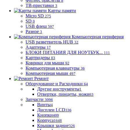
Фитнес браслеты
8
ТВ-приставки
3
Карты памяти
Micro SD
275
SD
0
USB флеш
597
Разное
3
Компьютерная периферия
USB разветвитель HUB
32
Адаптеры
17
БЛОКИ ПИТАНИЯ ДЛЯ НОУТБУК...
111
Картридеры
83
Коврики для мыши
92
Компьютерная клавиатуры
36
Компьютерная мыши
497
Ремонт
Оборудование и Расходники
64
Другие инструменты
1
Отвертки, пинцеты, ножи
63
Запчасти
3096
Винты
4
Дисплеи LCD
336
Кнопки
409
Корпуса
1648
Крышки задние
326