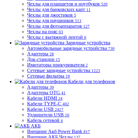
Чехлы для планшетов и ноутбуков
520
Чехлы для банковских карт
11
Чехлы для джостиков
5
Чехлы для наушников
513
Чехлы для фотоаппаратов
127
Чехлы на пояс
63
Чехлы с вытяжной лентой
0
Зарядные устройства
Автомобильные зарядные устройства
730
Адаптеры
28
Док-станции
15
Имитаторы прикуривателя
2
Сетевые зарядные устройства
1223
Сетевые фильтры
19
Кабели для телефонов
Адаптеры
39
Адаптеры OTG
41
Кабели HDMI
24
Кабели TYPE-C
402
Кабели USB
2427
Удлинители USB
10
Кабель сетевой
4
АКБ
Внешние Акб Power Bank
817
Внешние АКБ Чехлы
137