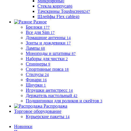
Микрофоны
0
Стекла корпуса
86
Тачскрины Toushscreen
247
Шлейфы Flex cable
40
Разное
Брелоки
177
Все для Sim
17
Домашние антенны
14
Зонты и дождевики
17
Лампы
68
Моноподы и штативы
87
Наборы для чистки
2
Спиннеры
9
Спортивные пояса
18
Стилусы
24
Фонари
16
Шнурки
1
Игрушки антистресс
14
Держатель настольный
42
Подшипники для роликов и скейтов
3
Распродажа
Торговое оборудование
Курьерские пакеты
14
Новинки