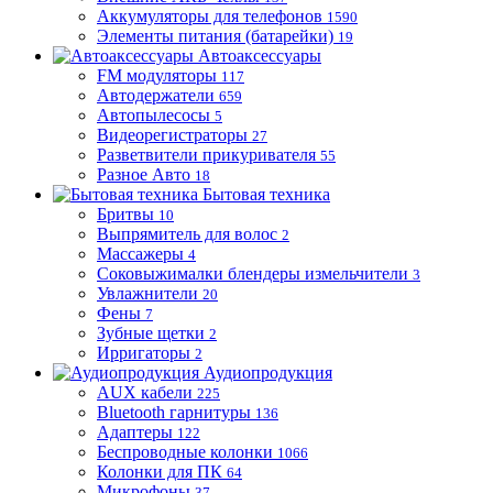
Аккумуляторы для телефонов
1590
Элементы питания (батарейки)
19
Автоаксессуары
FM модуляторы
117
Автодержатели
659
Автопылесосы
5
Видеорегистраторы
27
Разветвители прикуривателя
55
Разное Авто
18
Бытовая техника
Бритвы
10
Выпрямитель для волос
2
Массажеры
4
Соковыжималки блендеры измельчители
3
Увлажнители
20
Фены
7
Зубные щетки
2
Ирригаторы
2
Аудиопродукция
AUX кабели
225
Bluetooth гарнитуры
136
Адаптеры
122
Беспроводные колонки
1066
Колонки для ПК
64
Микрофоны
37