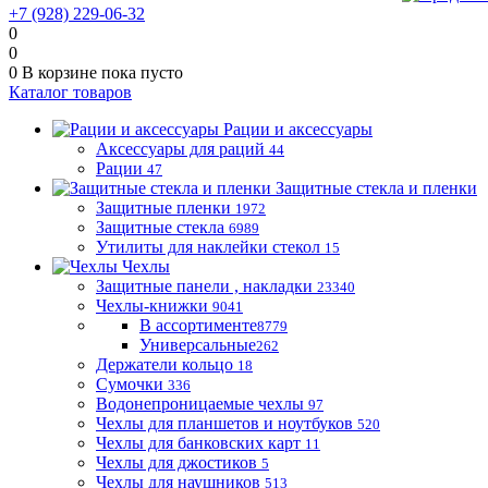
+7 (928) 229-06-32
0
0
0
В корзине
пока пусто
Каталог товаров
Рации и аксессуары
Аксессуары для раций
44
Рации
47
Защитные стекла и пленки
Защитные пленки
1972
Защитные стекла
6989
Утилиты для наклейки стекол
15
Чехлы
Защитные панели , накладки
23340
Чехлы-книжки
9041
В ассортименте
8779
Универсальные
262
Держатели кольцо
18
Сумочки
336
Водонепроницаемые чехлы
97
Чехлы для планшетов и ноутбуков
520
Чехлы для банковских карт
11
Чехлы для джостиков
5
Чехлы для наушников
513