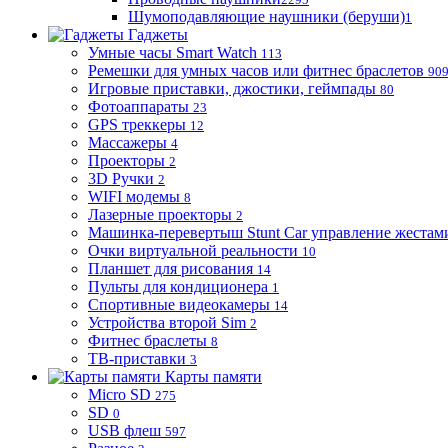
Шумоподавляющие наушники (беруши)
1
Гаджеты
Умные часы Smart Watch
113
Ремешки для умных часов или фитнес браслетов
90
Игровые приставки, джостики, геймпады
80
Фотоаппараты
23
GPS треккеры
12
Массажеры
4
Проекторы
2
3D Ручки
2
WIFI модемы
8
Лазерные проекторы
2
Машинка-перевертыш Stunt Car управление жестам
Очки виртуальной реальности
10
Планшет для рисования
14
Пульты для кондиционера
1
Спортивные видеокамеры
14
Устройства второй Sim
2
Фитнес браслеты
8
ТВ-приставки
3
Карты памяти
Micro SD
275
SD
0
USB флеш
597