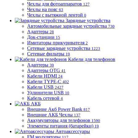
Чехлы для фотоаппаратов
127
Чехлы на пояс
63
Чехлы с вытяжной лентой
0
Зарядные устройства
Автомобильные зарядные устройства
730
Адаптеры
28
Док-станции
15
Имитаторы прикуривателя
2
Сетевые зарядные устройства
1223
Сетевые фильтры
19
Кабели для телефонов
Адаптеры
39
Адаптеры OTG
41
Кабели HDMI
24
Кабели TYPE-C
402
Кабели USB
2427
Удлинители USB
10
Кабель сетевой
4
АКБ
Внешние Акб Power Bank
817
Внешние АКБ Чехлы
137
Аккумуляторы для телефонов
1590
Элементы питания (батарейки)
19
Автоаксессуары
FM модуляторы
117