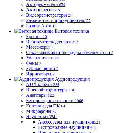
Автодержатели
659
Автопылесосы
5
Видеорегистраторы
27
Разветвители прикуривателя
55
Разное Авто
18
Бытовая техника
Бритвы
10
Выпрямитель для волос
2
Массажеры
4
Соковыжималки блендеры измельчители
3
Увлажнители
20
Фены
7
Зубные щетки
2
Ирригаторы
2
Аудиопродукция
AUX кабели
225
Bluetooth гарнитуры
136
Адаптеры
122
Беспроводные колонки
1066
Колонки для ПК
64
Микрофоны
37
Наушники
3541
Аксессуары для наушников
523
Беспроводные наушники
706
Проводные наушники
2295