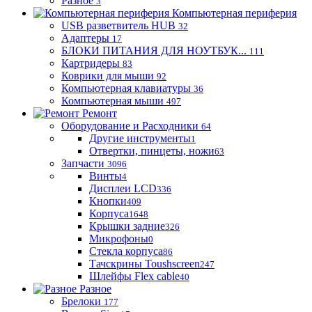
Разное
3
Компьютерная периферия
USB разветвитель HUB
32
Адаптеры
17
БЛОКИ ПИТАНИЯ ДЛЯ НОУТБУК...
111
Картридеры
83
Коврики для мыши
92
Компьютерная клавиатуры
36
Компьютерная мыши
497
Ремонт
Оборудование и Расходники
64
Другие инструменты
1
Отвертки, пинцеты, ножи
63
Запчасти
3096
Винты
4
Дисплеи LCD
336
Кнопки
409
Корпуса
1648
Крышки задние
326
Микрофоны
0
Стекла корпуса
86
Тачскрины Toushscreen
247
Шлейфы Flex cable
40
Разное
Брелоки
177