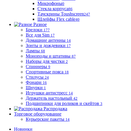
Микрофоны
0
Стекла корпуса
86
Тачскрины Toushscreen
247
Шлейфы Flex cable
40
Разное
Брелоки
177
Все для Sim
17
Домашние антенны
14
Зонты и дождевики
17
Лампы
68
Моноподы и штативы
87
Наборы для чистки
2
Спиннеры
9
Спортивные пояса
18
Стилусы
24
Фонари
16
Шнурки
1
Игрушки антистресс
14
Держатель настольный
42
Подшипники для роликов и скейтов
3
Распродажа
Торговое оборудование
Курьерские пакеты
14
Новинки