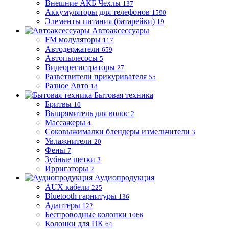
Внешние АКБ Чехлы
137
Аккумуляторы для телефонов
1590
Элементы питания (батарейки)
19
Автоаксессуары
FM модуляторы
117
Автодержатели
659
Автопылесосы
5
Видеорегистраторы
27
Разветвители прикуривателя
55
Разное Авто
18
Бытовая техника
Бритвы
10
Выпрямитель для волос
2
Массажеры
4
Соковыжималки блендеры измельчители
3
Увлажнители
20
Фены
7
Зубные щетки
2
Ирригаторы
2
Аудиопродукция
AUX кабели
225
Bluetooth гарнитуры
136
Адаптеры
122
Беспроводные колонки
1066
Колонки для ПК
64