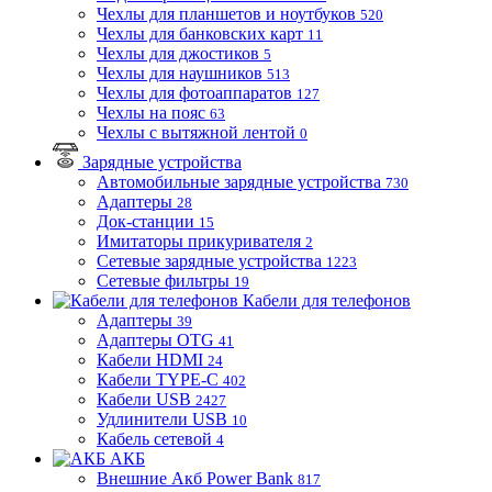
Чехлы для планшетов и ноутбуков
520
Чехлы для банковских карт
11
Чехлы для джостиков
5
Чехлы для наушников
513
Чехлы для фотоаппаратов
127
Чехлы на пояс
63
Чехлы с вытяжной лентой
0
Зарядные устройства
Автомобильные зарядные устройства
730
Адаптеры
28
Док-станции
15
Имитаторы прикуривателя
2
Сетевые зарядные устройства
1223
Сетевые фильтры
19
Кабели для телефонов
Адаптеры
39
Адаптеры OTG
41
Кабели HDMI
24
Кабели TYPE-C
402
Кабели USB
2427
Удлинители USB
10
Кабель сетевой
4
АКБ
Внешние Акб Power Bank
817