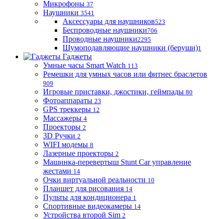
Микрофоны
37
Наушники
3541
Аксессуары для наушников
523
Беспроводные наушники
706
Проводные наушники
2295
Шумоподавляющие наушники (беруши)
1
Гаджеты
Умные часы Smart Watch
113
Ремешки для умных часов или фитнес браслетов
909
Игровые приставки, джостики, геймпады
80
Фотоаппараты
23
GPS треккеры
12
Массажеры
4
Проекторы
2
3D Ручки
2
WIFI модемы
8
Лазерные проекторы
2
Машинка-перевертыш Stunt Car управление
жестами
14
Очки виртуальной реальности
10
Планшет для рисования
14
Пульты для кондиционера
1
Спортивные видеокамеры
14
Устройства второй Sim
2