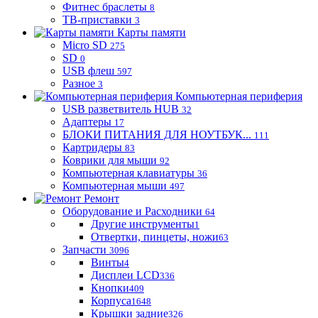
Фитнес браслеты
8
ТВ-приставки
3
Карты памяти
Micro SD
275
SD
0
USB флеш
597
Разное
3
Компьютерная периферия
USB разветвитель HUB
32
Адаптеры
17
БЛОКИ ПИТАНИЯ ДЛЯ НОУТБУК...
111
Картридеры
83
Коврики для мыши
92
Компьютерная клавиатуры
36
Компьютерная мыши
497
Ремонт
Оборудование и Расходники
64
Другие инструменты
1
Отвертки, пинцеты, ножи
63
Запчасти
3096
Винты
4
Дисплеи LCD
336
Кнопки
409
Корпуса
1648
Крышки задние
326